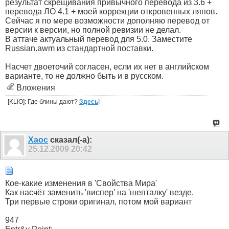
результат скрещивания привычного перевода из 3.6 +
перевода ЛО 4.1 + моей коррекции откровенных ляпов.
Сейчас я по мере возможности дополняю перевод от
версии к версии, но полной ревизии не делал.
В аттаче актуальный перевод для 5.0. Заместите
Russian.awm из стандартной поставки.
Насчет двоеточий согласен, если их нет в английском
варианте, то не должно быть и в русском.
Вложения
[KLiO]: Где блины дают?
Здесь
!
Xaoc
сказал(-а):
25.12.2009
20:42
Кое-какие изменения в 'Свойства Мира'
Как насчёт заменить 'виспер' на 'шепталку' везде.
Три первые строки оригинал, потом мой вариант
947