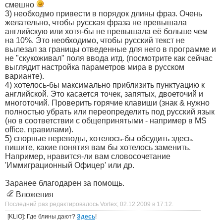
смешно
3) необходмо привести в порядок длины фраз. Очень
желательно, чтобы русская фраза не превышала
английскую или хотя-бы не превышала её больше чем
на 10%. Это необходимо, чтобы русский текст не
вылезал за границы отведенные для него в программе и
не "скукоживал" поля ввода итд. (посмотрите как сейчас
выглядит настройка параметров мира в русском
варианте).
4) хотелось-бы максимально приблизить пунктуацию к
английской. Это касается точек, запятых, двоеточий и
многоточий. Проверить горячие клавиши (знак & нужно
полностью убрать или переопределить под русский язык
(но в соответствии с общепринятыми - например в MS
office, правилами).
5) спорные переводы, хотелось-бы обсудить здесь.
пишите, какие понятия вам бы хотелось заменить.
Например, нравится-ли вам словосочетание
'Иммиграционный Офицер' или др.
Заранее благодарен за помощь.
Вложения
Последний раз редактировалось Vortex; 02.12.2009 в
17:12
.
[KLiO]: Где блины дают?
Здесь
!