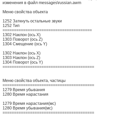
изменения в файл messages\russian.awm
Меню свойства объекта
1252 Заткнуть остальные звуки
1252 Тип
=======================================
1302 Наклон (ось X)
1303 Поворот (ось Z)
1304 Смещение (ось Y)
1302 Наклон (ось X)
1303 Наклон (ось Z)
1304 Поворот (ось Y)
========================================
Меню свойства объекта, частицы
========================================
1279 Время убывания
1280 Время нарастания
1279 Время нарастания(мс)
1280 Время убывания(мс)
========================================