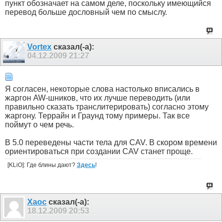
пункт обозначает на самом деле, поскольку имеющийся
перевод больше дословный чем по смыслу.
Vortex
сказал(-а):
04.12.2009
21:27
Я согласен, некоторые слова настолько вписались в
жаргон AW-шников, что их лучше переводить (или
правильно сказать транслитерировать) согласно этому
жаргону. Террайн и Граунд тому примеры. Так все
поймут о чем речь.
В 5.0 переведены части тела для CAV. В скором времени
ориентироваться при создании CAV станет проще.
[KLiO]: Где блины дают?
Здесь
!
Xaoc
сказал(-а):
18.12.2009
20:53