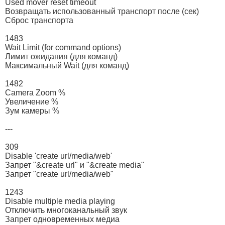
Used mover reset timeout
Возвращать использованный транспорт после (сек)
Сброс транспорта
1483
Wait Limit (for command options)
Лимит ожидания (для команд)
Максимальный Wait (для команд)
1482
Camera Zoom %
Увеличение %
Зум камеры %
---
309
Disable 'create url/media/web'
Запрет "&create url" и "&create media"
Запрет "create url/media/web"
1243
Disable multiple media playing
Отключить многоканальный звук
Запрет одновременных медиа