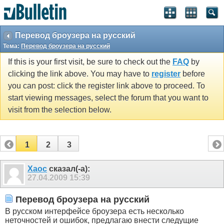
Перевод броузера на русский
Тема:
Перевод броузера на русский
If this is your first visit, be sure to check out the
FAQ
by
clicking the link above. You may have to
register
before
you can post: click the register link above to proceed. To
start viewing messages, select the forum that you want to
visit from the selection below.
1
2
3
Xaoc
сказал(-а):
27.04.2009
15:39
Перевод броузера на русский
В русском интерфейсе броузера есть несколько
неточностей и ошибок, предлагаю внести следущие