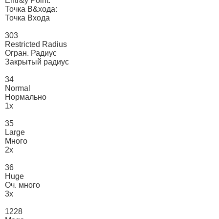
Entr&y Point:
Точка В&хода:
Точка Входа
303
Restricted Radius
Огран. Радиус
Закрытый радиус
34
Normal
Нормально
1х
35
Large
Много
2х
36
Huge
Оч. много
3х
1228