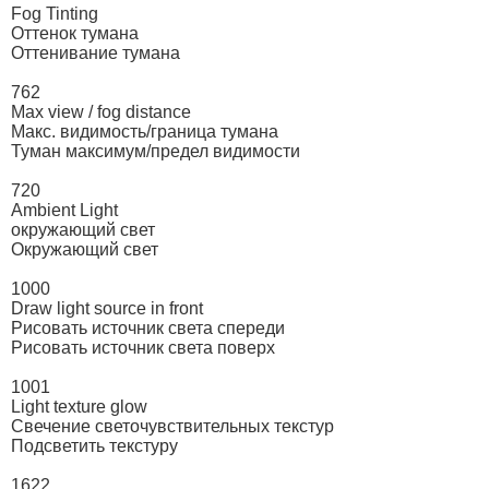
Fog Tinting
Оттенок тумана
Оттенивание тумана
762
Max view / fog distance
Макс. видимость/граница тумана
Туман максимум/предел видимости
720
Ambient Light
окружающий свет
Окружающий свет
1000
Draw light source in front
Рисовать источник света спереди
Рисовать источник света поверх
1001
Light texture glow
Свечение светочувствительных текстур
Подсветить текстуру
1622