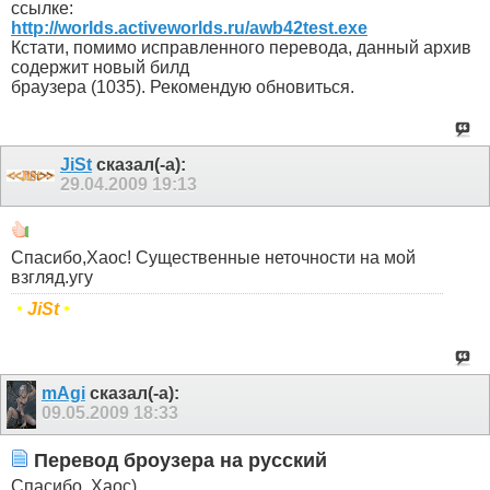
ссылке:
http://worlds.activeworlds.ru/awb42test.exe
Кстати, помимо исправленного перевода, данный архив
содержит новый билд
браузера (1035). Рекомендую обновиться.
JiSt
сказал(-а):
29.04.2009
19:13
Спасибо,Хаос! Существенные неточности на мой
взгляд.угу
•
JiSt
•
mAgi
сказал(-а):
09.05.2009
18:33
Перевод броузера на русский
Спасибо, Хаос)