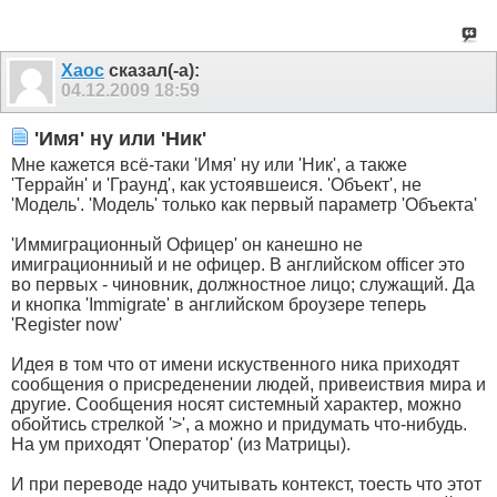
Xaoc
сказал(-а):
04.12.2009
18:59
'Имя' ну или 'Ник'
Мне кажется всё-таки 'Имя' ну или 'Ник', а также
'Террайн' и 'Граунд', как устоявшеися. 'Объект', не
'Модель'. 'Модель' только как первый параметр 'Объекта'
'Иммиграционный Офицер' он канешно не
имиграционниый и не офицер. В английском officer это
во первых - чиновник, должностное лицо; служащий. Да
и кнопка 'Immigrate' в английском броузере теперь
'Register now'
Идея в том что от имени искуственного ника приходят
сообщения о присреденении людей, привеиствия мира и
другие. Сообщения носят системный характер, можно
обойтись стрелкой '>', а можно и придумать что-нибудь.
На ум приходят 'Оператор' (из Матрицы).
И при переводе надо учитывать контекст, тоесть что этот