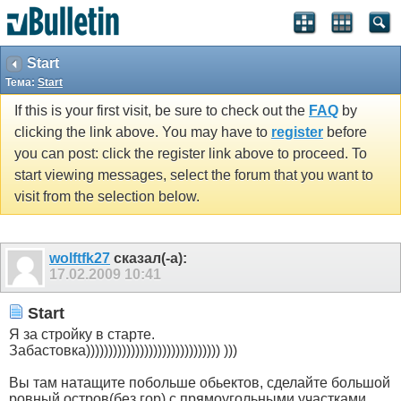
Start
Тема:
Start
If this is your first visit, be sure to check out the
FAQ
by
clicking the link above. You may have to
register
before
you can post: click the register link above to proceed. To
start viewing messages, select the forum that you want to
visit from the selection below.
wolftfk27
сказал(-а):
17.02.2009
10:41
Start
Я за стройку в старте.
Забастовка)))))))))))))))))))))))))))))) )))
Вы там натащите побольше обьектов, сделайте большой
ровный остров(без гор) с прямоугольными участками