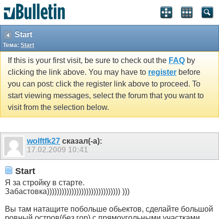
Start
Тема:
Start
If this is your first visit, be sure to check out the
FAQ
by
clicking the link above. You may have to
register
before
you can post: click the register link above to proceed. To
start viewing messages, select the forum that you want to
visit from the selection below.
wolftfk27
сказал(-а):
17.02.2009
10:41
Start
Я за стройку в старте.
Забастовка)))))))))))))))))))))))))))))) )))
Вы там натащите побольше обьектов, сделайте большой
ровный остров(без гор) с прямоугольными участками