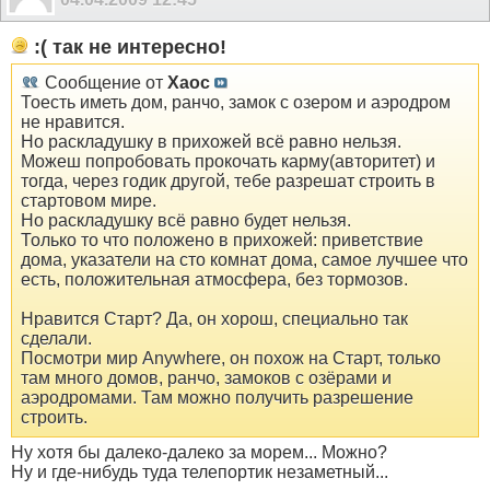
:( так не интересно!
Сообщение от
Xaoc
Тоесть иметь дом, ранчо, замок с озером и аэродром
не нравится.
Но раскладушку в прихожей всё равно нельзя.
Можеш попробовать прокочать карму(авторитет) и
тогда, через годик другой, тебе разрешат строить в
стартовом мире.
Но раскладушку всё равно будет нельзя.
Только то что положено в прихожей: приветствие
дома, указатели на сто комнат дома, самое лучшее что
есть, положительная атмосфера, без тормозов.
Нравится Cтарт? Да, он хорош, специально так
сделали.
Посмотри мир Anywhere, он похож на Старт, только
там много домов, ранчо, замоков с озёрами и
аэродромами. Там можно получить разрешение
строить.
Ну хотя бы далеко-далеко за морем... Можно?
Ну и где-нибудь туда телепортик незаметный...