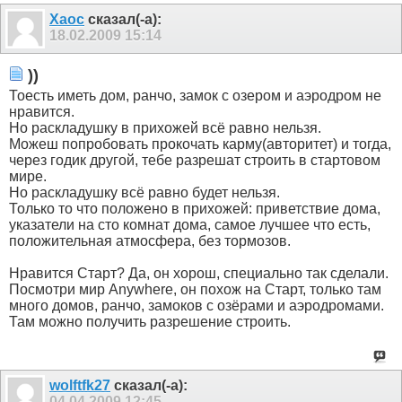
Xaoc
сказал(-а):
18.02.2009
15:14
))
Тоесть иметь дом, ранчо, замок с озером и аэродром не
нравится.
Но раскладушку в прихожей всё равно нельзя.
Можеш попробовать прокочать карму(авторитет) и тогда,
через годик другой, тебе разрешат строить в стартовом
мире.
Но раскладушку всё равно будет нельзя.
Только то что положено в прихожей: приветствие дома,
указатели на сто комнат дома, самое лучшее что есть,
положительная атмосфера, без тормозов.
Нравится Cтарт? Да, он хорош, специально так сделали.
Посмотри мир Anywhere, он похож на Старт, только там
много домов, ранчо, замоков с озёрами и аэродромами.
Там можно получить разрешение строить.
wolftfk27
сказал(-а):
04.04.2009
12:45