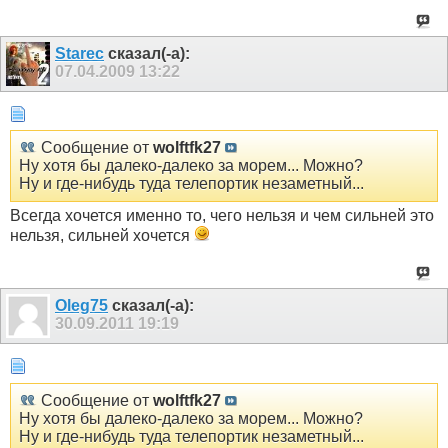
Starec
сказал(-а):
07.04.2009
13:22
Сообщение от
wolftfk27
Ну хотя бы далеко-далеко за морем... Можно?
Ну и где-нибудь туда телепортик незаметный...
Всегда хочется именно то, чего нельзя и чем сильней это
нельзя, сильней хочется
Oleg75
сказал(-а):
30.09.2011
19:19
Сообщение от
wolftfk27
Ну хотя бы далеко-далеко за морем... Можно?
Ну и где-нибудь туда телепортик незаметный...