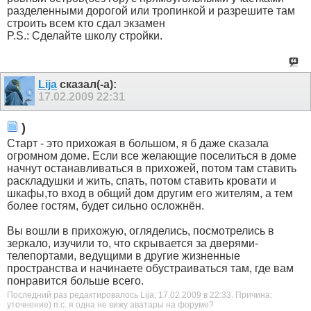
разделенными дорогой или тропинкой и разрешите там
строить всем кто сдал экзамен
P.S.: Сделайте школу стройки.
Lija
сказал(-а):
17.02.2009
22:31
)
Старт - это прихожая в большом, я б даже сказала
огромном доме. Если все желающие поселиться в доме
начнут останавливаться в прихожей, потом там ставить
раскладушки и жить, спать, потом ставить кровати и
шкафы,то вход в общий дом другим его жителям, а тем
более гостям, будет сильно осложнён.
Вы вошли в прихожую, огляделись, посмотрелись в
зеркало, изучили то, что скрывается за дверями-
телепортами, ведущими в другие жизненные
пространства и начинаете обустраиваться там, где вам
понравится больше всего.
Последний раз редактировалось Lija; 17.02.2009 в
22:33
.
Причина:
уточнение) п.с. я одна не вижу аватары на форуме?