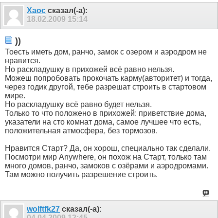
Xaoc
сказал(-а):
18.02.2009
15:14
))
Тоесть иметь дом, ранчо, замок с озером и аэродром не
нравится.
Но раскладушку в прихожей всё равно нельзя.
Можеш попробовать прокочать карму(авторитет) и тогда,
через годик другой, тебе разрешат строить в стартовом
мире.
Но раскладушку всё равно будет нельзя.
Только то что положено в прихожей: приветствие дома,
указатели на сто комнат дома, самое лучшее что есть,
положительная атмосфера, без тормозов.
Нравится Cтарт? Да, он хорош, специально так сделали.
Посмотри мир Anywhere, он похож на Старт, только там
много домов, ранчо, замоков с озёрами и аэродромами.
Там можно получить разрешение строить.
wolftfk27
сказал(-а):
04.04.2009
12:45