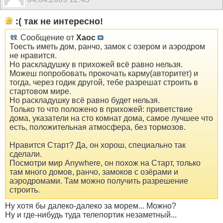
:( так не интересно!
Сообщение от
Xaoc
Тоесть иметь дом, ранчо, замок с озером и аэродром
не нравится.
Но раскладушку в прихожей всё равно нельзя.
Можеш попробовать прокочать карму(авторитет) и
тогда, через годик другой, тебе разрешат строить в
стартовом мире.
Но раскладушку всё равно будет нельзя.
Только то что положено в прихожей: приветствие
дома, указатели на сто комнат дома, самое лучшее что
есть, положительная атмосфера, без тормозов.
Нравится Cтарт? Да, он хорош, специально так
сделали.
Посмотри мир Anywhere, он похож на Старт, только
там много домов, ранчо, замоков с озёрами и
аэродромами. Там можно получить разрешение
строить.
Ну хотя бы далеко-далеко за морем... Можно?
Ну и где-нибудь туда телепортик незаметный...