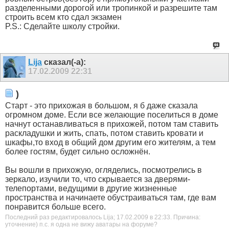
разделенными дорогой или тропинкой и разрешите там
строить всем кто сдал экзамен
P.S.: Сделайте школу стройки.
Lija
сказал(-а):
17.02.2009
22:31
)
Старт - это прихожая в большом, я б даже сказала
огромном доме. Если все желающие поселиться в доме
начнут останавливаться в прихожей, потом там ставить
раскладушки и жить, спать, потом ставить кровати и
шкафы,то вход в общий дом другим его жителям, а тем
более гостям, будет сильно осложнён.
Вы вошли в прихожую, огляделись, посмотрелись в
зеркало, изучили то, что скрывается за дверями-
телепортами, ведущими в другие жизненные
пространства и начинаете обустраиваться там, где вам
понравится больше всего.
Последний раз редактировалось Lija; 17.02.2009 в
22:33
.
Причина:
уточнение) п.с. я одна не вижу аватары на форуме?