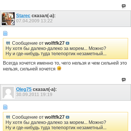
Starec
сказал(-а):
07.04.2009
13:22
Сообщение от
wolftfk27
Ну хотя бы далеко-далеко за морем... Можно?
Ну и где-нибудь туда телепортик незаметный...
Всегда хочется именно то, чего нельзя и чем сильней это
нельзя, сильней хочется
Oleg75
сказал(-а):
30.09.2011
19:19
Сообщение от
wolftfk27
Ну хотя бы далеко-далеко за морем... Можно?
Ну и где-нибудь туда телепортик незаметный...