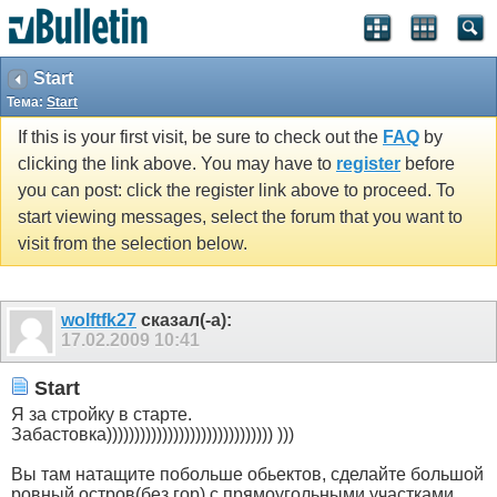
Start
Тема:
Start
If this is your first visit, be sure to check out the
FAQ
by
clicking the link above. You may have to
register
before
you can post: click the register link above to proceed. To
start viewing messages, select the forum that you want to
visit from the selection below.
wolftfk27
сказал(-а):
17.02.2009
10:41
Start
Я за стройку в старте.
Забастовка)))))))))))))))))))))))))))))) )))
Вы там натащите побольше обьектов, сделайте большой
ровный остров(без гор) с прямоугольными участками