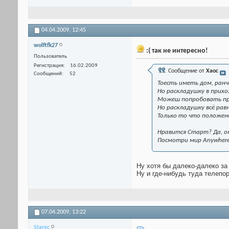
04.04.2009,
12:45
wolftfk27
:( так не интересно!
Пользователь
Регистрация
16.02.2009
Сообщение от
Xaoc
Сообщений
52
Тоесть иметь дом, ранч
Но раскладушку в прихо
Можеш попробовать про
Но раскладушку всё рав
Только то что положен
Нравится Cтарт? Да, он
Посмотри мир Anywhere
Ну хотя бы далеко-далеко за
Ну и где-нибудь туда телепор
07.04.2009,
13:22
Starec