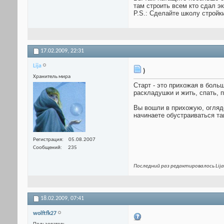
там строить всем кто сдал э
P.S.: Сделайте школу стройк
17.02.2009,
22:31
Lija
)
Хранитель мира
Старт - это прихожая в боль
раскладушки и жить, спать, 
Вы вошли в прихожую, огляде
начинаете обустраиваться та
Регистрация
05.08.2007
Сообщений
235
Последний раз редактировалось Lija
18.02.2009,
07:41
wolftfk27