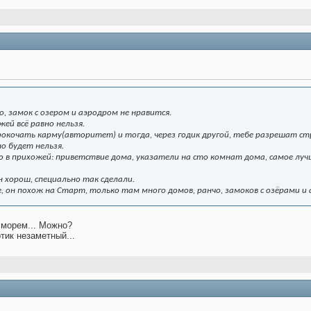
о, замок с озером и аэродром не нравится.
жей всё равно нельзя.
кочать карму(авторитет) и тогда, через годик другой, тебе разрешат ст
но будет нельзя.
о в прихожей: приветствие дома, указатели на сто комнат дома, самое лу
 хорош, специально так сделали.
, он похож на Старт, только там много домов, ранчо, замоков с озёрами 
 морем... Можно?
тик незаметный...