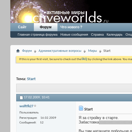
Сайт
Форум
Что нового ?
Главная страница форума
Новые сообщения
Справка
Календарь
Опц
Форум
Административные вопросы
Миры
Start
If this is your first visit, be sure to check out the
FAQ
by clicking the link above. You m
Тема:
Start
17.02.2009,
10:41
wolftfk27
Start
Пользователь
Я за стройку в старте.
Регистрация
16.02.2009
Забастовка))))))))))))))))))))))))))))
Сообщений
52
Вы там натащите побольше о