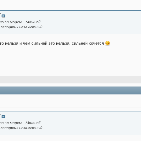
7
ко за морем... Можно?
елепортик незаметный...
его нельзя и чем сильней это нельзя, сильней хочется
7
ко за морем... Можно?
елепортик незаметный...