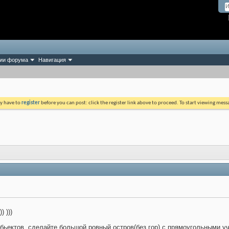
ии форума
Навигация
ay have to
register
before you can post: click the register link above to proceed. To start viewing mess
)) )))
бьектов, сделайте большой ровный остров(без гор) с прямоугольными у