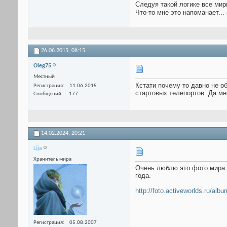
Следуя такой логике все мир
Что-то мне это напоманает...
26.06.2015,
08:15
Оlеg75
Местный
Кстати почему то давно не о
Регистрация
11.06.2015
стартовых телепортов. Да мн
Сообщений
177
14.02.2024,
20:21
Lija
Хранитель мира
Очень люблю это фото мира С
года.
http://foto.activeworlds.ru/albu
Регистрация
05.08.2007