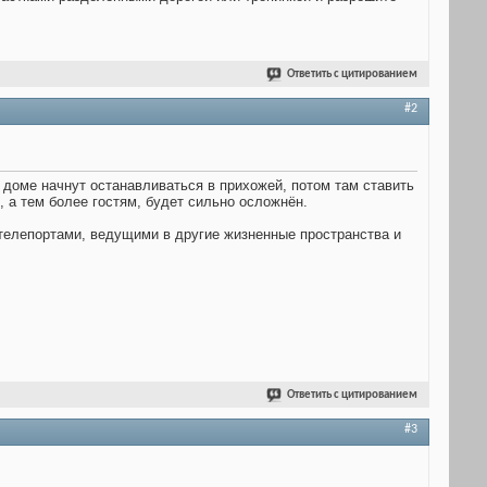
Ответить с цитированием
#2
 доме начнут останавливаться в прихожей, потом там ставить
, а тем более гостям, будет сильно осложнён.
-телепортами, ведущими в другие жизненные пространства и
Ответить с цитированием
#3