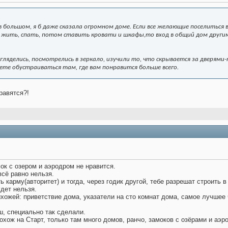
в большом, я б даже сказала огромном доме. Если все желающие поселиться
 жить, спать, потом ставить кровати и шкафы,то вход в общий дом другим
гляделись, посмотрелись в зеркало, изучили то, что скрывается за дверям
ете обустраиваться там, где вам понравится больше всего.
равятся?!
мок с озером и аэродром не нравится.
сё равно нельзя.
 карму(авторитет) и тогда, через годик другой, тебе разрешат строить в
дет нельзя.
ихожей: приветствие дома, указатели на сто комнат дома, самое лучшее
ш, специально так сделали.
охож на Старт, только там много домов, ранчо, замоков с озёрами и аэ