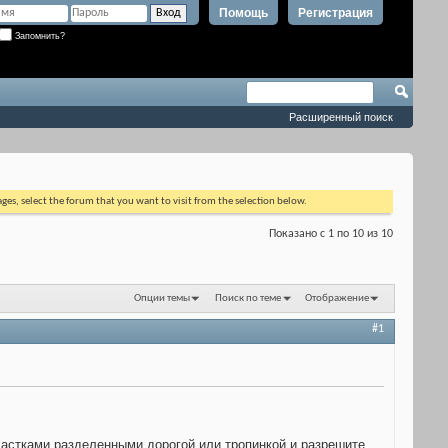
Помощь
Регистрация
Запомнить?
Расширенный поиск
ages, select the forum that you want to visit from the selection below.
Показано с 1 по 10 из 10
Опции темы
Поиск по теме
Отображение
#1
частками разделенными дорогой или тропинкой и разрешите