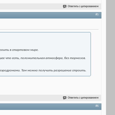
Ответить с цитированием
#5
роить в стартовом мире.
чшее что есть, положительная атмосфера, без тормозов.
и аэродромами. Там можно получить разрешение строить.
Ответить с цитированием
#6