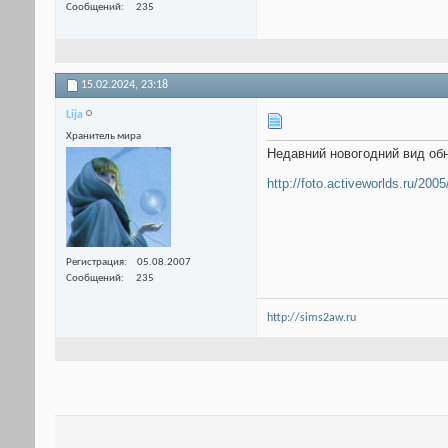
Сообщений
235
15.02.2024,
23:18
Lija
Хранитель мира
Недавний новогодний вид об
http://foto.activeworlds.ru/2005
Регистрация
05.08.2007
Сообщений
235
http://sims2aw.ru