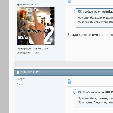
Хранитель мира
Сообщение от
wolftfk2
Ну хотя бы далеко-дале
Ну и где-нибудь туда т
Всегда хочется именно то, ч
Регистрация
05.08.2007
Сообщений
198
30.09.2011,
19:19
Oleg75
Гость
Сообщение от
wolftfk2
Ну хотя бы далеко-дале
Ну и где-нибудь туда т