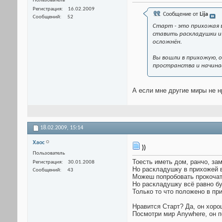
Пользователь
Регистрация
16.02.2009
Сообщение от
Lija
Сообщений
52
Старт - это прихожая 
ставить раскладушки и
осложнён.
Вы вошли в прихожую, о
пространства и начина
А если мне другие миры не н
18.02.2009,
15:14
Xaoc
))
Пользователь
Тоесть иметь дом, ранчо, за
Регистрация
30.01.2008
Но раскладушку в прихожей в
Сообщений
43
Можеш попробовать прокочать
Но раскладушку всё равно бу
Только то что положено в пр
Нравится Cтарт? Да, он хоро
Посмотри мир Anywhere, он п