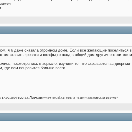
кзамен
и.
шом, я б даже сказала огромном доме. Если все желающие поселиться в
потом ставить кровати и шкафы,то вход в общий дом другим его жителям
лись, посмотрелись в зеркало, изучили то, что скрывается за дверями
м, где вам понравится больше всего.
; 17.02.2009 в
22:33
.
Причина:
уточнение) п.с. я одна не вижу аватары на форуме?