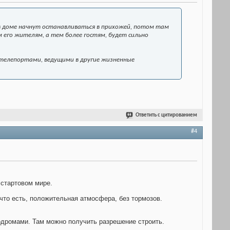
 в доме начнут останавливаться в прихожей, потом там
 его жителям, а тем более гостям, будет сильно
и-телепортами, ведущими в другие жизненные
Ответить с цитированием
#4
 стартовом мире.
 что есть, положительная атмосфера, без тормозов.
родромами. Там можно получить разрешение строить.