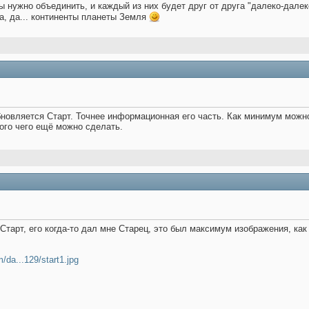
ы нужно объединить, и каждый из них будет друг от друга "далеко-далеко
 а, да... континенты планеты Земля
бновляется Старт. Точнее информационная его часть. Как минимум можн
ого чего ещё можно сделать.
тарт, его когда-то дал мне Старец, это был максимум изображения, как
m/da...129/start1.jpg