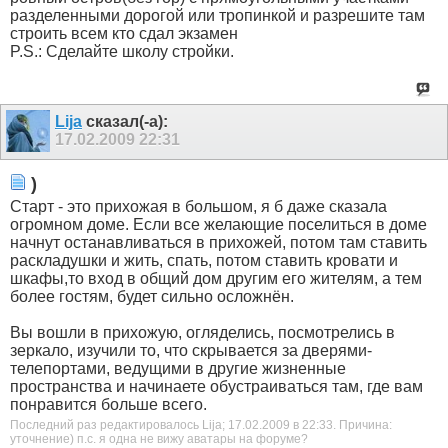
разделенными дорогой или тропинкой и разрешите там
строить всем кто сдал экзамен
P.S.: Сделайте школу стройки.
Lija
сказал(-а):
17.02.2009
22:31
)
Старт - это прихожая в большом, я б даже сказала
огромном доме. Если все желающие поселиться в доме
начнут останавливаться в прихожей, потом там ставить
раскладушки и жить, спать, потом ставить кровати и
шкафы,то вход в общий дом другим его жителям, а тем
более гостям, будет сильно осложнён.
Вы вошли в прихожую, огляделись, посмотрелись в
зеркало, изучили то, что скрывается за дверями-
телепортами, ведущими в другие жизненные
пространства и начинаете обустраиваться там, где вам
понравится больше всего.
Последний раз редактировалось Lija; 17.02.2009 в
22:33
.
Причина:
уточнение) п.с. я одна не вижу аватары на форуме?