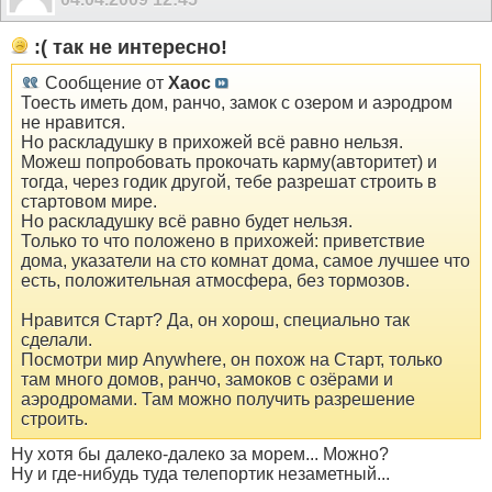
:( так не интересно!
Сообщение от
Xaoc
Тоесть иметь дом, ранчо, замок с озером и аэродром
не нравится.
Но раскладушку в прихожей всё равно нельзя.
Можеш попробовать прокочать карму(авторитет) и
тогда, через годик другой, тебе разрешат строить в
стартовом мире.
Но раскладушку всё равно будет нельзя.
Только то что положено в прихожей: приветствие
дома, указатели на сто комнат дома, самое лучшее что
есть, положительная атмосфера, без тормозов.
Нравится Cтарт? Да, он хорош, специально так
сделали.
Посмотри мир Anywhere, он похож на Старт, только
там много домов, ранчо, замоков с озёрами и
аэродромами. Там можно получить разрешение
строить.
Ну хотя бы далеко-далеко за морем... Можно?
Ну и где-нибудь туда телепортик незаметный...