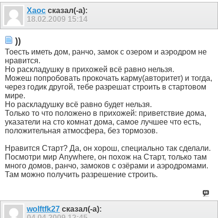
Xaoc
сказал(-а):
18.02.2009
15:14
))
Тоесть иметь дом, ранчо, замок с озером и аэродром не
нравится.
Но раскладушку в прихожей всё равно нельзя.
Можеш попробовать прокочать карму(авторитет) и тогда,
через годик другой, тебе разрешат строить в стартовом
мире.
Но раскладушку всё равно будет нельзя.
Только то что положено в прихожей: приветствие дома,
указатели на сто комнат дома, самое лучшее что есть,
положительная атмосфера, без тормозов.
Нравится Cтарт? Да, он хорош, специально так сделали.
Посмотри мир Anywhere, он похож на Старт, только там
много домов, ранчо, замоков с озёрами и аэродромами.
Там можно получить разрешение строить.
wolftfk27
сказал(-а):
04.04.2009
12:45