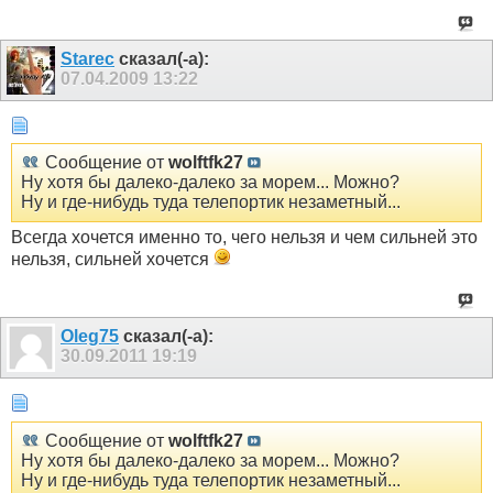
Starec
сказал(-а):
07.04.2009
13:22
Сообщение от
wolftfk27
Ну хотя бы далеко-далеко за морем... Можно?
Ну и где-нибудь туда телепортик незаметный...
Всегда хочется именно то, чего нельзя и чем сильней это
нельзя, сильней хочется
Oleg75
сказал(-а):
30.09.2011
19:19
Сообщение от
wolftfk27
Ну хотя бы далеко-далеко за морем... Можно?
Ну и где-нибудь туда телепортик незаметный...