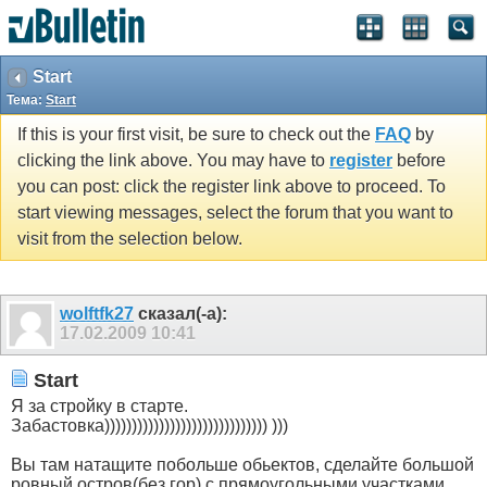
Start
Тема:
Start
If this is your first visit, be sure to check out the
FAQ
by
clicking the link above. You may have to
register
before
you can post: click the register link above to proceed. To
start viewing messages, select the forum that you want to
visit from the selection below.
wolftfk27
сказал(-а):
17.02.2009
10:41
Start
Я за стройку в старте.
Забастовка)))))))))))))))))))))))))))))) )))
Вы там натащите побольше обьектов, сделайте большой
ровный остров(без гор) с прямоугольными участками