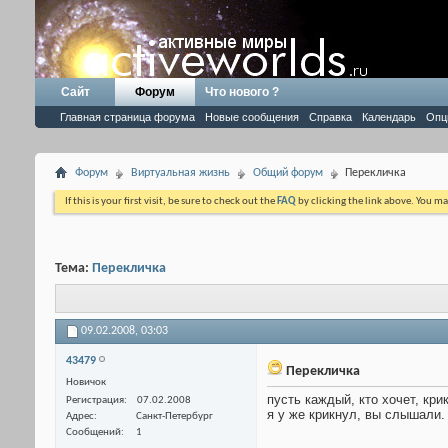
Сайт
Форум
Что нового ?
Главная страница форума
Новые сообщения
Справка
Календарь
Опц
Форум
Виртуальная жизнь
Общий форум
Перекличка
If this is your first visit, be sure to check out the
FAQ
by clicking the link above. You m
Тема:
Перекличка
09.02.2008,
03:03
43479
Перекличка
Новичок
пусть каждый, кто хочет, крик
Регистрация
07.02.2008
я у же крикнул, вы слышали.
Адрес
Санкт-Петербург
Сообщений
1