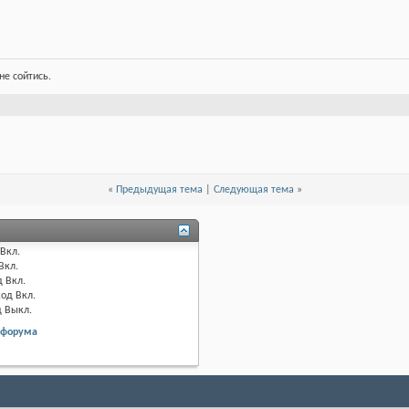
не сойтись.
«
Предыдущая тема
|
Следующая тема
»
Вкл.
Вкл.
д
Вкл.
код
Вкл.
д
Выкл.
 форума