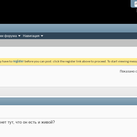
ии форума
Навигация
ay have to
register
before you can post: click the register link above to proceed. To start viewing mess
Показано с
нет тут, что он есть и живой?