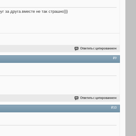
уг за друга.вместе не так страшно)))
Ответить с цитированием
#9
Ответить с цитированием
#10