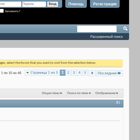
Помощь
Регистрация
Запомнить?
Расширенный поиск
ages, select the forum that you want to visit from the selection below.
Страница 1 из 5
1
2
3
4
5
 1 по 10 из 46
Последняя
Опции темы
Поиск по теме
Отображение
#1