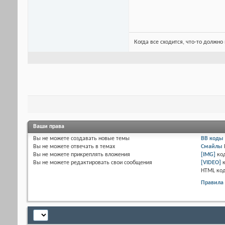
Когда все сходится, что-то должно 
Ваши права
Вы
не можете
создавать новые темы
BB коды
Вы
не можете
отвечать в темах
Смайлы
Вы
не можете
прикреплять вложения
[IMG]
ко
Вы
не можете
редактировать свои сообщения
[VIDEO]
HTML ко
Правила