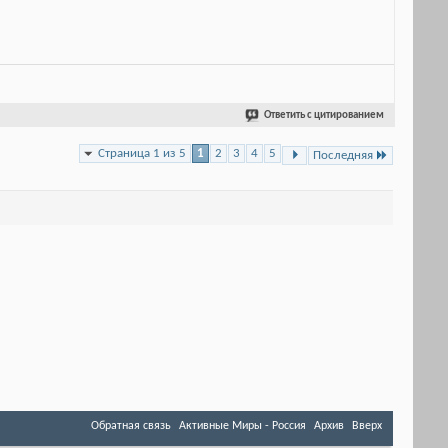
Ответить с цитированием
Страница 1 из 5
1
2
3
4
5
Последняя
Обратная связь
Активные Миры - Россия
Архив
Вверх