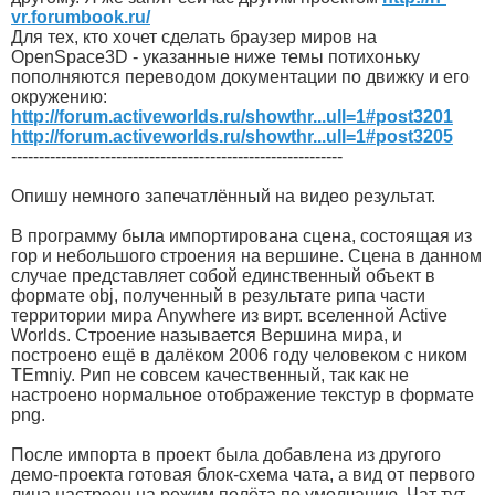
vr.forumbook.ru/
Для тех, кто хочет сделать браузер миров на
OpenSpace3D - указанные ниже темы потихоньку
пополняются переводом документации по движку и его
окружению:
http://forum.activeworlds.ru/showthr...ull=1#post3201
http://forum.activeworlds.ru/showthr...ull=1#post3205
------------------------------------------------------------
Опишу немного запечатлённый на видео результат.
В программу была импортирована сцена, состоящая из
гор и небольшого строения на вершине. Сцена в данном
случае представляет собой единственный объект в
формате obj, полученный в результате рипа части
территории мира Anywhere из вирт. вселенной Active
Worlds. Строение называется Вершина мира, и
построено ещё в далёком 2006 году человеком с ником
TEmniy. Рип не совсем качественный, так как не
настроено нормальное отображение текстур в формате
png.
После импорта в проект была добавлена из другого
демо-проекта готовая блок-схема чата, а вид от первого
лица настроен на режим полёта по умолчанию. Чат тут