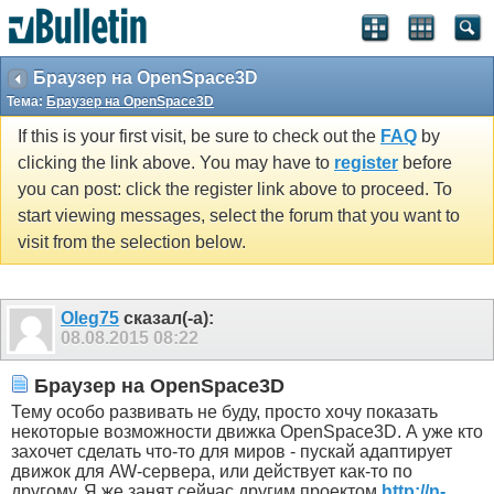
Браузер на OpenSpace3D
Тема:
Браузер на OpenSpace3D
If this is your first visit, be sure to check out the
FAQ
by
clicking the link above. You may have to
register
before
you can post: click the register link above to proceed. To
start viewing messages, select the forum that you want to
visit from the selection below.
Оlеg75
сказал(-а):
08.08.2015
08:22
Браузер на OpenSpace3D
Тему особо развивать не буду, просто хочу показать
некоторые возможности движка OpenSpace3D. А уже кто
захочет сделать что-то для миров - пускай адаптирует
движок для AW-сервера, или действует как-то по
другому. Я же занят сейчас другим проектом
http://n-