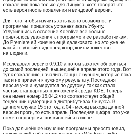
сожалению пока только для Линукса, хотя говорят что
есть вероятность появления и виндовой версии.
Для того, чтобы изучить хоть как-то возможности
программы, пришлось устанавливать Убунту.
Углубившись в освоение Kdenlive всё больше
появлялось уважения к программе и её разработчикам.
До Premiere ей конечно ещё далековато, но это уже не
какой-то убогий видеоредактор, коих множество
наплодили.
Исследовал версию 0.9.10 а потом захотел обновиться
до самой последней, вышедшей в апреле этого года. Вот
тут к сожалению, начались танцы с бубном, которые пока
так и не привели к нужному результату. Последняя
версия уже и нумеруется по другому, так как стала
частью стандартных приложений среды KDE. Теперь
она имеет номер 15.04.2 что соответствует общей
тенденции нумерации в дистрибутивах Линукса. В
данном случае 15 это год, а 04 - месяц выхода данной
версии проги, то есть апрель. Последняя цифра, это уже
номер подверсии, появившейся в июне.
Пока дальнейшее изучение программы приостановил,
подожду либо её портирования под Windows, либо