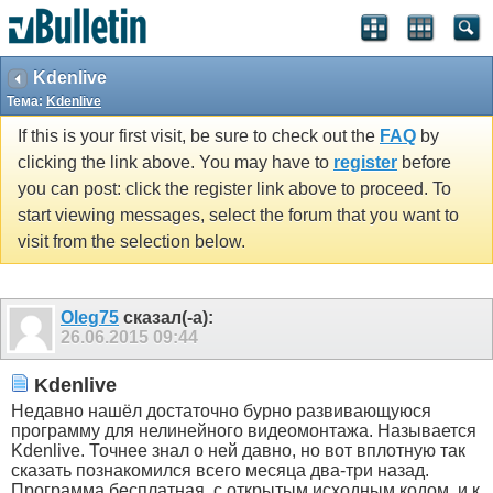
Kdenlive
Тема:
Kdenlive
If this is your first visit, be sure to check out the
FAQ
by
clicking the link above. You may have to
register
before
you can post: click the register link above to proceed. To
start viewing messages, select the forum that you want to
visit from the selection below.
Оlеg75
сказал(-а):
26.06.2015
09:44
Kdenlive
Недавно нашёл достаточно бурно развивающуюся
программу для нелинейного видеомонтажа. Называется
Kdenlive. Точнее знал о ней давно, но вот вплотную так
сказать познакомился всего месяца два-три назад.
Программа бесплатная, с открытым исходным кодом, и к