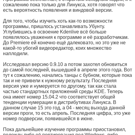
сожалению пока только для Линукса, хотя говорят что
есть вероятность появления и виндовой версии.
Для того, чтобы изучить хоть как-то возможности
программы, пришлось устанавливать Убунту.
Углубившись в освоение Kdenlive всё больше
появлялось уважения к программе и её разработчикам.
До Premiere ей конечно ещё далековато, но это уже не
какой-то убогий видеоредактор, коих множество
наплодили.
Исследовал версию 0.9.10 а потом захотел обновиться
до самой последней, вышедшей в апреле этого года. Вот
тут к сожалению, начались танцы с бубном, которые пока
так и не привели к нужному результату. Последняя
версия уже и нумеруется по другому, так как стала
частью стандартных приложений среды KDE. Теперь
она имеет номер 15.04.2 что соответствует общей
тенденции нумерации в дистрибутивах Линукса. В
данном случае 15 это год, а 04 - месяц выхода данной
версии проги, то есть апрель. Последняя цифра, это уже
номер подверсии, появившейся в июне.
Пока дальнейшее изучение программы приостановил,
подожду либо её портирования под Windows, либо