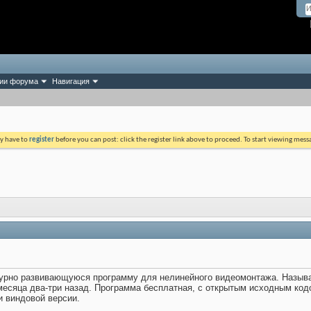
ии форума
Навигация
ay have to
register
before you can post: click the register link above to proceed. To start viewing mess
рно развивающуюся программу для нелинейного видеомонтажа. Называетс
месяца два-три назад. Программа бесплатная, с открытым исходным кодо
и виндовой версии.