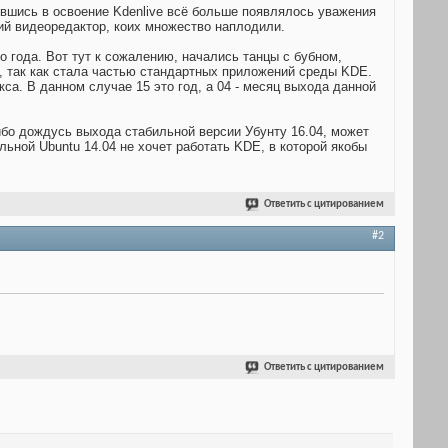
ившись в освоение Kdenlive всё больше появлялось уважения
гий видеоредактор, коих множество наплодили.
 года. Вот тут к сожалению, начались танцы с бубном,
у, так как стала частью стандартных приложений среды KDE.
са. В данном случае 15 это год, а 04 - месяц выхода данной
бо дождусь выхода стабильной версии Убунту 16.04, может
ильной Ubuntu 14.04 не хочет работать KDE, в которой якобы
Ответить с цитированием
#2
Ответить с цитированием