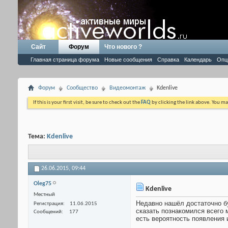
Сайт
Форум
Что нового ?
Главная страница форума
Новые сообщения
Справка
Календарь
Опц
Форум
Сообщество
Видеомонтаж
Kdenlive
If this is your first visit, be sure to check out the
FAQ
by clicking the link above. You m
Тема:
Kdenlive
26.06.2015,
09:44
Оlеg75
Kdenlive
Местный
Недавно нашёл достаточно бу
Регистрация
11.06.2015
сказать познакомился всего 
Сообщений
177
есть вероятность появления 