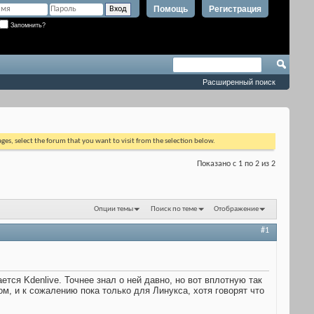
Помощь
Регистрация
Запомнить?
Расширенный поиск
ages, select the forum that you want to visit from the selection below.
Показано с 1 по 2 из 2
Опции темы
Поиск по теме
Отображение
#1
я Kdenlive. Точнее знал о ней давно, но вот вплотную так
м, и к сожалению пока только для Линукса, хотя говорят что