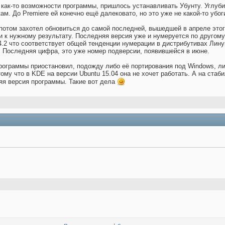
ь как-то возможности программы, пришлось устанавливать Убунту. Углуб
кам. До Premiere ей конечно ещё далековато, но это уже не какой-то убо
потом захотел обновиться до самой последней, вышедшей в апреле этого
ли к нужному результату. Последняя версия уже и нумеруется по другом
4.2 что соответствует общей тенденции нумерации в дистрибутивах Линук
ь. Последняя цифра, это уже номер подверсии, появившейся в июне.
рограммы приостановил, подожду либо её портирования под Windows, ли
ому что в KDE на версии Ubuntu 15.04 она не хочет работать. А на стаб
яя версия программы. Такие вот дела