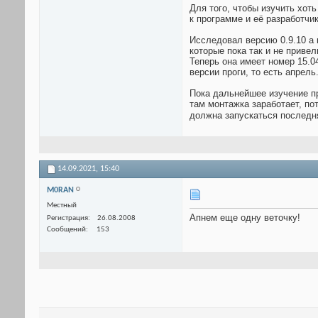
Для того, чтобы изучить хот
к программе и её разработчи
Исследовал версию 0.9.10 а 
которые пока так и не приве
Теперь она имеет номер 15.0
версии проги, то есть апрел
Пока дальнейшее изучение п
там монтажка заработает, пот
должна запускаться последн
14.09.2021,
15:40
M0RAN
Местный
Апнем еще одну веточку!
Регистрация
26.08.2008
Сообщений
153