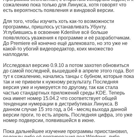
сожалению пока только для Линукса, хотя говорят что
есть вероятность появления и виндовой версии.
Для того, чтобы изучить хоть как-то возможности
программы, пришлось устанавливать Убунту.
Углубившись в освоение Kdenlive всё больше
появлялось уважения к программе и её разработчикам.
До Premiere ей конечно ещё далековато, но это уже не
какой-то убогий видеоредактор, коих множество
наплодили.
Исследовал версию 0.9.10 а потом захотел обновиться
до самой последней, вышедшей в апреле этого года. Вот
тут к сожалению, начались танцы с бубном, которые пока
так и не привели к нужному результату. Последняя
версия уже и нумеруется по другому, так как стала
частью стандартных приложений среды KDE. Теперь
она имеет номер 15.04.2 что соответствует общей
тенденции нумерации в дистрибутивах Линукса. В
данном случае 15 это год, а 04 - месяц выхода данной
версии проги, то есть апрель. Последняя цифра, это уже
номер подверсии, появившейся в июне.
Пока дальнейшее изучение программы приостановил,
подожду либо её портирования под Windows, либо