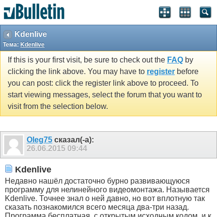
Kdenlive
Тема:
Kdenlive
If this is your first visit, be sure to check out the
FAQ
by
clicking the link above. You may have to
register
before
you can post: click the register link above to proceed. To
start viewing messages, select the forum that you want to
visit from the selection below.
Оlеg75
сказал(-а):
26.06.2015
09:44
Kdenlive
Недавно нашёл достаточно бурно развивающуюся
программу для нелинейного видеомонтажа. Называется
Kdenlive. Точнее знал о ней давно, но вот вплотную так
сказать познакомился всего месяца два-три назад.
Программа бесплатная, с открытым исходным кодом, и к