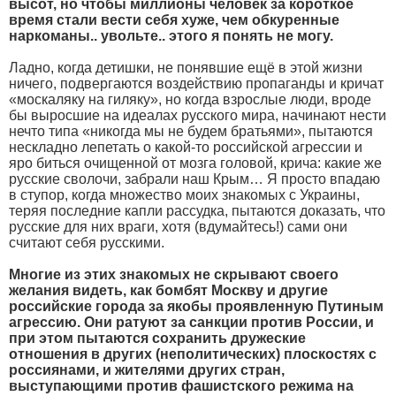
высот, но чтобы миллионы человек за короткое
время стали вести себя хуже, чем обкуренные
наркоманы.. увольте.. этого я понять не могу.
Ладно, когда детишки, не понявшие ещё в этой жизни
ничего, подвергаются воздействию пропаганды и кричат
«москаляку на гиляку», но когда взрослые люди, вроде
бы выросшие на идеалах русского мира, начинают нести
нечто типа «никогда мы не будем братьями», пытаются
нескладно лепетать о какой-то российской агрессии и
яро биться очищенной от мозга головой, крича: какие же
русские сволочи, забрали наш Крым… Я просто впадаю
в ступор, когда множество моих знакомых с Украины,
теряя последние капли рассудка, пытаются доказать, что
русские для них враги, хотя (вдумайтесь!) сами они
считают себя русскими.
Многие из этих знакомых не скрывают своего
желания видеть, как бомбят Москву и другие
российские города за якобы проявленную Путиным
агрессию. Они ратуют за санкции против России, и
при этом пытаются сохранить дружеские
отношения в других (неполитических) плоскостях с
россиянами, и жителями других стран,
выступающими против фашистского режима на