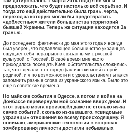
там датировалось 1 марта 2014 года) я не мог и
предположить, что будет настолько всё серьёзно. И
тогда это ещё действительно была грань, черта,
переход за которую могли бы предотвратить
«доблестные» жители большинства территорий
бывшей Украины. Теперь же ситуация находится За
гранью.
До последнего, фактически до мая этого года я всегда
был уверен, что подавляющее большинство украинцев
ощущает себя неразрывно связанными с русской
культурой, с Россией. В своё время мне часто
приходилось посещать Киев, обстоятельства сложились
так, что сделали этот город фактически моей второй
родиной, и я по возможности и с удовольствием пытался
запомнить разные слова из украинского языка. Было это
ещё в советские времена.
Но майские события в Одессе, а потом и война на
Донбассе перевернули моё сознание вверх дном. И
этот взрыв мозга произошёл даже не столько из-за
самих событий, сколько из-за вашего, «свидомые
украинцы» отношения ко всему происходящему. Я
понимаю, американские технологии в вопросах
зомбирования личности достигли небывалых