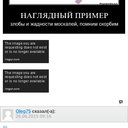
Оlеg75
сказал(-а):
26.06.2015
09:16