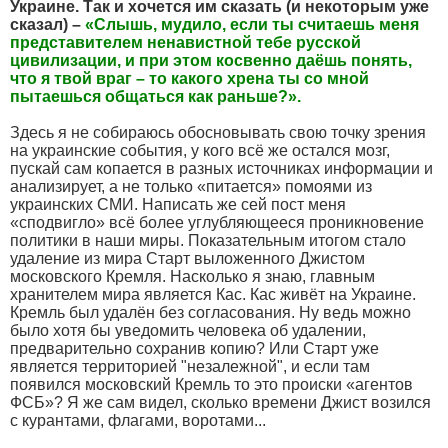
Украине. Так и хочется им сказать (и некоторым уже
сказал) –
«Слышь, мудило, если ты считаешь меня
представителем ненавистной тебе русской
цивилизации, и при этом косвенно даёшь понять,
что я твой враг – то какого хрена ты со мной
пытаешься общаться как раньше?».
Здесь я не собираюсь обосновывать свою точку зрения
на украинские события, у кого всё же остался мозг,
пускай сам копается в разных источниках информации и
анализирует, а не только «питается» помоями из
украинских СМИ. Написать же сей пост меня
«сподвигло» всё более углубляющееся проникновение
политики в наши миры. Показательным итогом стало
удаление из мира Старт выложенного Джистом
московского Кремля. Насколько я знаю, главным
хранителем мира является Кас. Кас живёт на Украине.
Кремль был удалён без согласования. Ну ведь можно
было хотя бы уведомить человека об удалении,
предварительно сохранив копию? Или Старт уже
является территорией "незалежной", и если там
появился московский Кремль то это происки «агентов
ФСБ»? Я же сам видел, сколько времени Джист возился
с курантами, флагами, воротами...