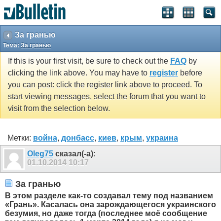
За гранью
Тема:
За гранью
If this is your first visit, be sure to check out the
FAQ
by
clicking the link above. You may have to
register
before
you can post: click the register link above to proceed. To
start viewing messages, select the forum that you want to
visit from the selection below.
Метки:
война
,
донбасс
,
киев
,
крым
,
украина
Olеg75
сказал(-а):
01.10.2014
10:17
За гранью
В этом разделе как-то создавал тему под названием
«Грань». Касалась она зарождающегося украинского
безумия, но даже тогда (последнее моё сообщение