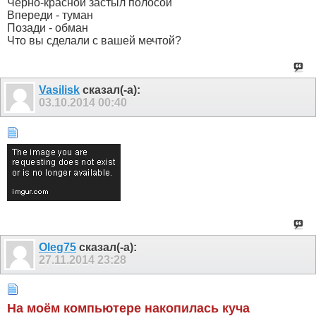
Черно-красной застыл полосой
Впереди - туман
Позади - обман
Что вы сделали с вашей мечтой?
Vasilisk
сказал(-а):
03.10.2014
00:40
Olеg75
сказал(-а):
27.11.2014
23:28
На моём компьютере накопилась куча