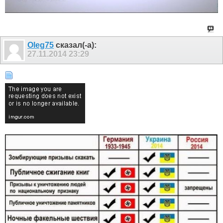
Olеg75
сказал(-а):
27.11.2014
23:29