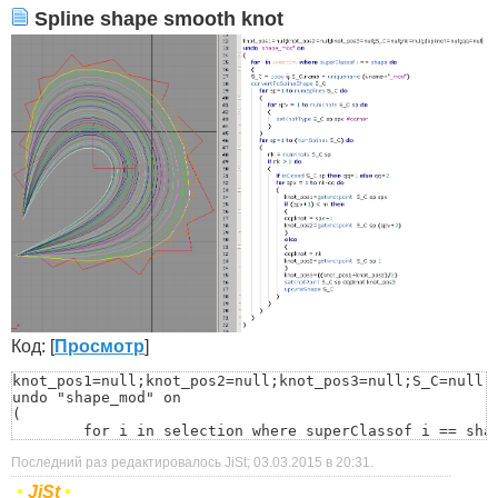
Spline shape smooth knot
Код: [
Просмотр
]
knot_pos1=null;knot_pos2=null;knot_pos3=null;S_C=null;n
undo "shape_mod" on

(

	for i in selection where superClassof i == shape do

	(

Последний раз редактировалось JiSt; 03.03.2015 в
20:31
.
	S_C = copy i; S_C.name = uniquename (i.name+"_mod")

	convertToSplineShape S_C

•
JiSt
•
		for sp=1 to numSplines S_C do
