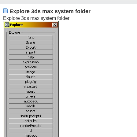
			)

		)

	)

Explore 3ds max system folder
)
Explore 3ds max system folder