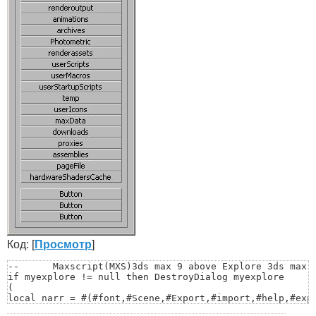
Код: [
Просмотр
]
--	Maxscript(MXS)3ds max 9 above Explore 3ds max system folder by JiSt

if myexplore != null then DestroyDialog myexplore

(

local narr = #(#font,#Scene,#Export,#import,#help,#expr
#maxstart,#vpost,#drivers,#autoback,#matlib,#scripts,#s