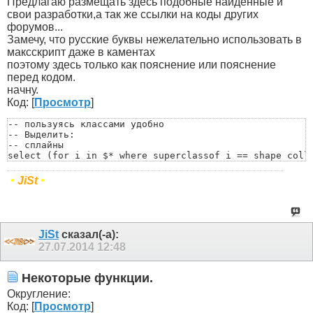
Предлагаю размещать здесь подобные найденные и
свои разработки,а так же ссылки на коды других
форумов...
Замечу, что русские буквы нежелательно использовать в
максскрипт даже в каментах
поэтому здесь только как пояснение или пояснение
перед кодом.
начну.
Код: [
Просмотр
]
-- пользуясь классами удобно

-- Выделить:

-- сплайны

select (for i in $* where superclassof i == shape colle
-- геометрию

select (for i in $* where superclassof i == GeometryCla
•
JiSt
•
-- геометрию (не кости)

select (for i in $* where superclassof i == GeometryCla
-- кости

select (for i in $* where classof i == BoneGeometry or 
-- хелперы

JiSt
сказал(-а):
select (for i in $* where superclassof i == helper coll
27.07.2014
12:48
-- лампочки

select (for i in $* where superclassof i == light colle
-- камеры

Некоторые функции.
select (for i in $* where superclassof i == camera col
Округление:
Код: [
Просмотр
]