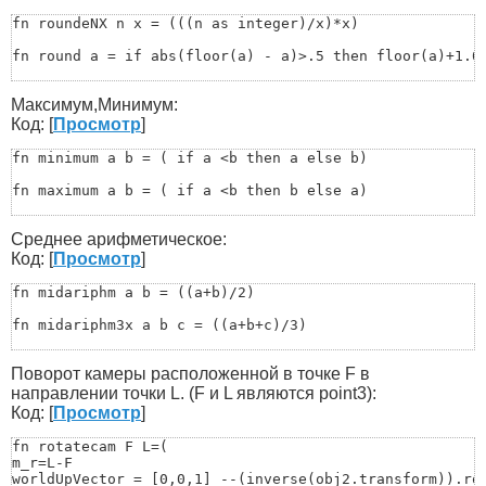
fn roundeNX n x = (((n as integer)/x)*x)

fn round a = if abs(floor(a) - a)>.5 then floor(a)+1.0 
fn xround x = (

Максимум,Минимум:
  fx = floor x

  cx = ceil x

Код: [
Просмотр
]
  return if 0.5 * (fx + cx) > x then fx else cx

 )

fn minimum a b = ( if a <b then a else b)

 fn round_to val n =

fn maximum a b = ( if a <b then b else a)

(

&nbsp;&nbsp;&nbsp;&nbsp;&nbsp;&nbsp;local mult = 10.0 ^
fn maximum_3 a b c = (if (maximum a b)<c then c else if
&nbsp;&nbsp;&nbsp;&nbsp;&nbsp;&nbsp;&nbsp;&nbsp;&nbsp;&
Среднее арифметическое:
)

fn minimum_3 a b c = (if (minimum a b)>c then c else if
Код: [
Просмотр
]
-- example

-- round_to 3.625 2			->	3.63

fn minimumArr Arr =(

fn midariphm a b = ((a+b)/2)

-- round_to 3.6254521 4		->	3.6255
a=Arr[Arr.count-1]

for i=Arr.count-1 to 1 by -1 do

fn midariphm3x a b c = ((a+b+c)/3) 

(

if a>Arr[i+1] then a=Arr[i+1]

fn midAriphmArr Arr = (

)

Поворот камеры расположенной в точке F в
	a=0

return a

	for i=1 to Arr.count do(a+=Arr[i])

направлении точки L. (F и L являются point3):
)

	b=a/Arr.count

Код: [
Просмотр
]
	return b

fn maximumArr Arr =(

	)
fn rotatecam F L=(

a=Arr[Arr.count-1]

m_r=L-F

for i=Arr.count-1 to 1 by -1 do

worldUpVector = [0,0,1] --(inverse(obj2.transform)).row
(
