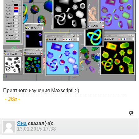
Приятного изучения Maxscript! :-)
•
JiSt
•
Яна
сказал(-а):
13.01.2015
17:38