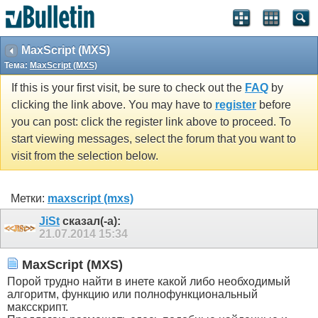
MaxScript (MXS)
Тема:
MaxScript (MXS)
If this is your first visit, be sure to check out the
FAQ
by
clicking the link above. You may have to
register
before
you can post: click the register link above to proceed. To
start viewing messages, select the forum that you want to
visit from the selection below.
Метки:
maxscript (mxs)
JiSt
сказал(-а):
21.07.2014
15:34
MaxScript (MXS)
Порой трудно найти в инете какой либо необходимый
алгоритм, функцию или полнофункциональный
максскрипт.