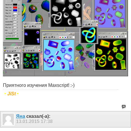
Приятного изучения Maxscript! :-)
•
JiSt
•
Яна
сказал(-а):
13.01.2015
17:38