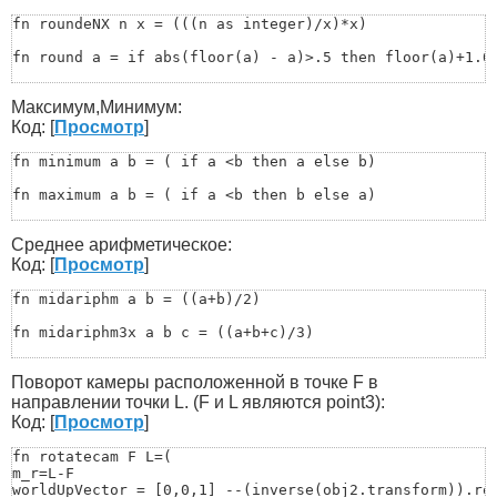
fn roundeNX n x = (((n as integer)/x)*x)

fn round a = if abs(floor(a) - a)>.5 then floor(a)+1.0 
fn xround x = (

Максимум,Минимум:
  fx = floor x

  cx = ceil x

Код: [
Просмотр
]
  return if 0.5 * (fx + cx) > x then fx else cx

 )

fn minimum a b = ( if a <b then a else b)

 fn round_to val n =

fn maximum a b = ( if a <b then b else a)

(

&nbsp;&nbsp;&nbsp;&nbsp;&nbsp;&nbsp;local mult = 10.0 ^
fn maximum_3 a b c = (if (maximum a b)<c then c else if
&nbsp;&nbsp;&nbsp;&nbsp;&nbsp;&nbsp;&nbsp;&nbsp;&nbsp;&
Среднее арифметическое:
)

fn minimum_3 a b c = (if (minimum a b)>c then c else if
Код: [
Просмотр
]
-- example

-- round_to 3.625 2			->	3.63

fn minimumArr Arr =(

fn midariphm a b = ((a+b)/2)

-- round_to 3.6254521 4		->	3.6255
a=Arr[Arr.count-1]

for i=Arr.count-1 to 1 by -1 do

fn midariphm3x a b c = ((a+b+c)/3) 

(

if a>Arr[i+1] then a=Arr[i+1]

fn midAriphmArr Arr = (

)

Поворот камеры расположенной в точке F в
	a=0

return a

	for i=1 to Arr.count do(a+=Arr[i])

направлении точки L. (F и L являются point3):
)

	b=a/Arr.count

Код: [
Просмотр
]
	return b

fn maximumArr Arr =(

	)
fn rotatecam F L=(

a=Arr[Arr.count-1]

m_r=L-F

for i=Arr.count-1 to 1 by -1 do

worldUpVector = [0,0,1] --(inverse(obj2.transform)).row
(
