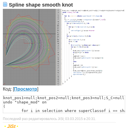
Spline shape smooth knot
Код: [
Просмотр
]
knot_pos1=null;knot_pos2=null;knot_pos3=null;S_C=null;n
undo "shape_mod" on

(

	for i in selection where superClassof i == shape do

	(

Последний раз редактировалось JiSt; 03.03.2015 в
20:31
.
	S_C = copy i; S_C.name = uniquename (i.name+"_mod")

	convertToSplineShape S_C

•
JiSt
•
		for sp=1 to numSplines S_C do
