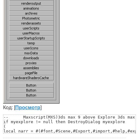
Код: [
Просмотр
]
--	Maxscript(MXS)3ds max 9 above Explore 3ds max system folder by JiSt

if myexplore != null then DestroyDialog myexplore

(

local narr = #(#font,#Scene,#Export,#import,#help,#expr
#maxstart,#vpost,#drivers,#autoback,#matlib,#scripts,#s