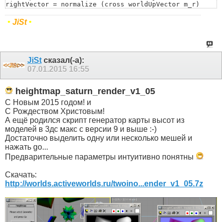
rightVector = normalize (cross worldUpVector m_r)

if a<Arr[i+1] then a=Arr[i+1]

upVector = normalize ( cross rightVector m_r)

)

cam_rotate=matrix3 rightVector upVector m_r L

return a

•
JiSt
•
return cam_rotate)
)
JiSt
сказал(-а):
07.01.2015
16:55
heightmap_saturn_render_v1_05
С Новым 2015 годом! и
С Рождеством Христовым!
А ещё родился скрипт генератор карты высот из
моделей в 3дс макс с версии 9 и выше :-)
Достаточно выделить одну или несколько мешей и
нажать go...
Предварительные параметры интуитивно понятны
Скачать:
http://worlds.activeworlds.ru/twoino...ender_v1_05.7z