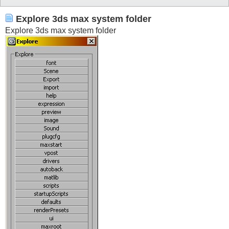
			)

		)

	)

Explore 3ds max system folder
)
Explore 3ds max system folder