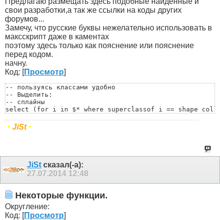
Предлагаю размещать здесь подобные найденные и
свои разработки,а так же ссылки на коды других
форумов...
Замечу, что русские буквы нежелательно использовать в
максскрипт даже в каментах
поэтому здесь только как пояснение или пояснение
перед кодом.
начну.
Код: [
Просмотр
]
-- пользуясь классами удобно

-- Выделить:

-- сплайны

select (for i in $* where superclassof i == shape colle
-- геометрию

select (for i in $* where superclassof i == GeometryCla
•
JiSt
•
-- геометрию (не кости)

select (for i in $* where superclassof i == GeometryCla
-- кости

select (for i in $* where classof i == BoneGeometry or 
-- хелперы

JiSt
сказал(-а):
select (for i in $* where superclassof i == helper coll
27.07.2014
12:48
-- лампочки

select (for i in $* where superclassof i == light colle
-- камеры

Некоторые функции.
select (for i in $* where superclassof i == camera col
Округление:
Код: [
Просмотр
]