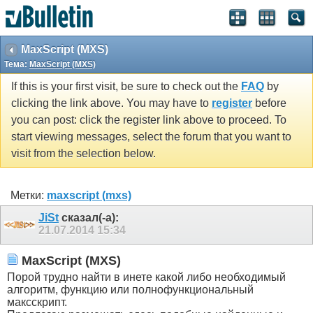
MaxScript (MXS)
Тема:
MaxScript (MXS)
If this is your first visit, be sure to check out the
FAQ
by
clicking the link above. You may have to
register
before
you can post: click the register link above to proceed. To
start viewing messages, select the forum that you want to
visit from the selection below.
Метки:
maxscript (mxs)
JiSt
сказал(-а):
21.07.2014
15:34
MaxScript (MXS)
Порой трудно найти в инете какой либо необходимый
алгоритм, функцию или полнофункциональный
максскрипт.