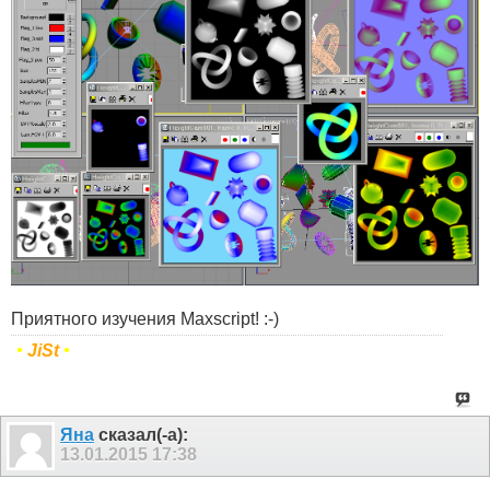
Приятного изучения Maxscript! :-)
•
JiSt
•
Яна
сказал(-а):
13.01.2015
17:38