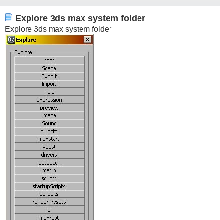
			)

		)

	)

Explore 3ds max system folder
)
Explore 3ds max system folder