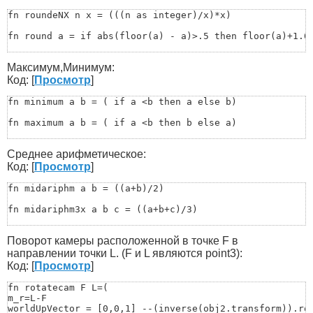
fn roundeNX n x = (((n as integer)/x)*x)

fn round a = if abs(floor(a) - a)>.5 then floor(a)+1.0 
fn xround x = (

Максимум,Минимум:
  fx = floor x

  cx = ceil x

Код: [
Просмотр
]
  return if 0.5 * (fx + cx) > x then fx else cx

 )

fn minimum a b = ( if a <b then a else b)

 fn round_to val n =

fn maximum a b = ( if a <b then b else a)

(

&nbsp;&nbsp;&nbsp;&nbsp;&nbsp;&nbsp;local mult = 10.0 ^
fn maximum_3 a b c = (if (maximum a b)<c then c else if
&nbsp;&nbsp;&nbsp;&nbsp;&nbsp;&nbsp;&nbsp;&nbsp;&nbsp;&
Среднее арифметическое:
)

fn minimum_3 a b c = (if (minimum a b)>c then c else if
Код: [
Просмотр
]
-- example

-- round_to 3.625 2			->	3.63

fn minimumArr Arr =(

fn midariphm a b = ((a+b)/2)

-- round_to 3.6254521 4		->	3.6255
a=Arr[Arr.count-1]

for i=Arr.count-1 to 1 by -1 do

fn midariphm3x a b c = ((a+b+c)/3) 

(

if a>Arr[i+1] then a=Arr[i+1]

fn midAriphmArr Arr = (

)

Поворот камеры расположенной в точке F в
	a=0

return a

	for i=1 to Arr.count do(a+=Arr[i])

направлении точки L. (F и L являются point3):
)

	b=a/Arr.count

Код: [
Просмотр
]
	return b

fn maximumArr Arr =(

	)
fn rotatecam F L=(

a=Arr[Arr.count-1]

m_r=L-F

for i=Arr.count-1 to 1 by -1 do

worldUpVector = [0,0,1] --(inverse(obj2.transform)).row
(
