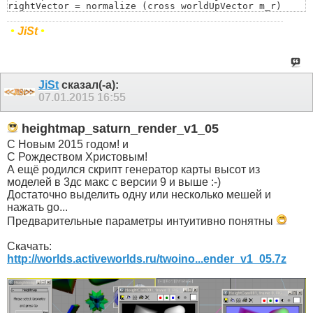
rightVector = normalize (cross worldUpVector m_r)

if a<Arr[i+1] then a=Arr[i+1]

upVector = normalize ( cross rightVector m_r)

)

cam_rotate=matrix3 rightVector upVector m_r L

return a

•
JiSt
•
return cam_rotate)
)
JiSt
сказал(-а):
07.01.2015
16:55
heightmap_saturn_render_v1_05
С Новым 2015 годом! и
С Рождеством Христовым!
А ещё родился скрипт генератор карты высот из
моделей в 3дс макс с версии 9 и выше :-)
Достаточно выделить одну или несколько мешей и
нажать go...
Предварительные параметры интуитивно понятны
Скачать:
http://worlds.activeworlds.ru/twoino...ender_v1_05.7z