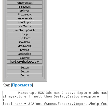
Код: [
Просмотр
]
--	Maxscript(MXS)3ds max 9 above Explore 3ds max system folder by JiSt

if myexplore != null then DestroyDialog myexplore

(

local narr = #(#font,#Scene,#Export,#import,#help,#expr
#maxstart,#vpost,#drivers,#autoback,#matlib,#scripts,#s