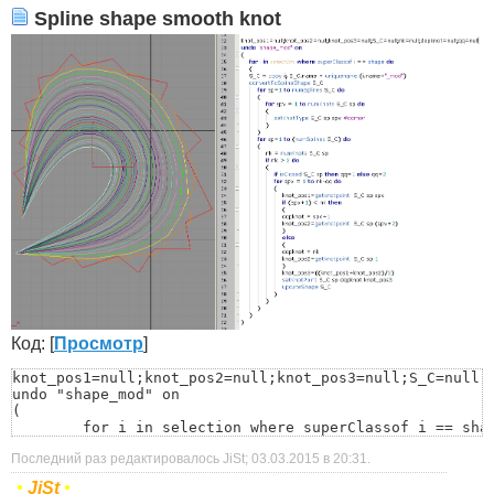
Spline shape smooth knot
Код: [
Просмотр
]
knot_pos1=null;knot_pos2=null;knot_pos3=null;S_C=null;n
undo "shape_mod" on

(

	for i in selection where superClassof i == shape do

	(

Последний раз редактировалось JiSt; 03.03.2015 в
20:31
.
	S_C = copy i; S_C.name = uniquename (i.name+"_mod")

	convertToSplineShape S_C

•
JiSt
•
		for sp=1 to numSplines S_C do
