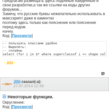
Предлагаю размещать здесь подобные найденные и
свои разработки,а так же ссылки на коды других
форумов...
Замечу, что русские буквы нежелательно использовать в
максскрипт даже в каментах
поэтому здесь только как пояснение или пояснение
перед кодом.
начну.
Код: [
Просмотр
]
-- пользуясь классами удобно

-- Выделить:

-- сплайны

select (for i in $* where superclassof i == shape colle
-- геометрию

select (for i in $* where superclassof i == GeometryCla
•
JiSt
•
-- геометрию (не кости)

select (for i in $* where superclassof i == GeometryCla
-- кости

select (for i in $* where classof i == BoneGeometry or 
-- хелперы

JiSt
сказал(-а):
select (for i in $* where superclassof i == helper coll
27.07.2014
12:48
-- лампочки

select (for i in $* where superclassof i == light colle
-- камеры

Некоторые функции.
select (for i in $* where superclassof i == camera col
Округление:
Код: [
Просмотр
]