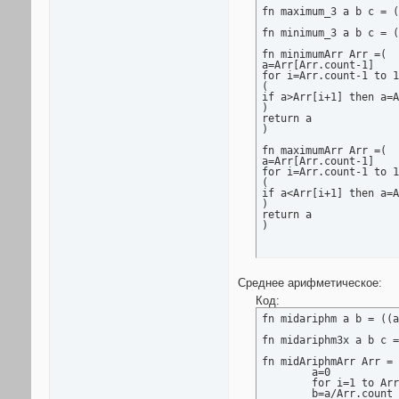
fn maximum_3 a b c = (
fn minimum_3 a b c = (
fn minimumArr Arr =(

a=Arr[Arr.count-1]

for i=Arr.count-1 to 1
(

if a>Arr[i+1] then a=A
)

return a

)

fn maximumArr Arr =(

a=Arr[Arr.count-1]

for i=Arr.count-1 to 1
(

if a<Arr[i+1] then a=A
)

return a

)
Среднее арифметическое:
Код:
fn midariphm a b = ((a
fn midariphm3x a b c =
fn midAriphmArr Arr = 
	a=0

	for i=1 to Arr.count do(a+=Arr[i])

	b=a/Arr.count
