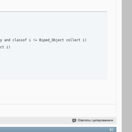
y and classof i != Biped_Object collect i)

ct i)

Ответить с цитированием
#2