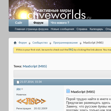
Сайт
Форум
Что нового ?
Главная страница форума
Новые сообщения
Справка
Календарь
Опц
Форум
Сообщество
Программирование
MaxScript (MXS)
If this is your first visit, be sure to check out the
FAQ
by clicking the link above. You m
Тема:
MaxScript (MXS)
21.07.2014,
15:34
JiSt
MaxScript (MXS)
Новичок
Порой трудно найти в инете
Предлагаю размещать здесь п
Замечу, что русские буквы н
Регистрация
20.02.2009
поэтому здесь только как по