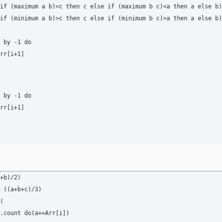
if (maximum a b)<c then c else if (maximum b c)<a then a else b)

if (minimum a b)>c then c else if (minimum b c)>a then a else b)

 by -1 do

rr[i+1]

 by -1 do

rr[i+1]

+b)/2)

 ((a+b+c)/3) 

(
