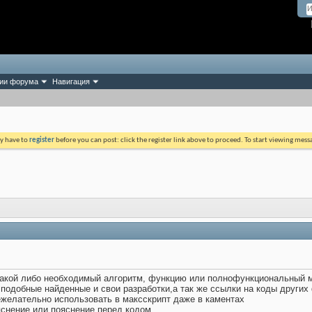
ии форума
Навигация
ay have to
register
before you can post: click the register link above to proceed. To start viewing mess
 какой либо необходимый алгоритм, функцию или полнофункциональный м
одобные найденные и свои разработки,а так же ссылки на коды других 
ежелательно использовать в максскрипт даже в каментах
яснение или пояснение перед кодом.