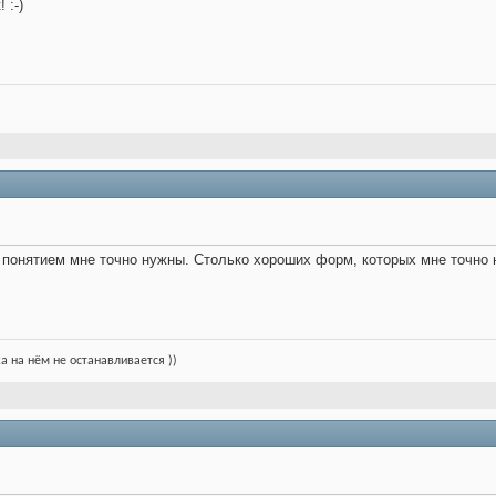
 :-)
м понятием мне точно нужны. Столько хороших форм, которых мне точно не
ка на нём не останавливается ))