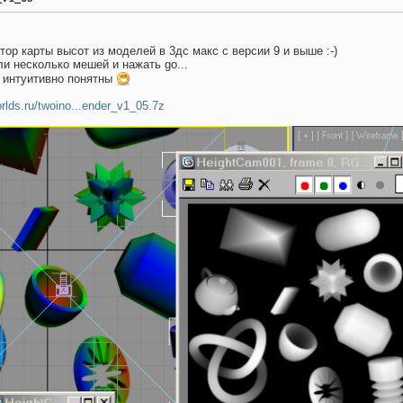
тор карты высот из моделей в 3дс макс с версии 9 и выше :-)
и несколько мешей и нажать go...
 интуитивно понятны
orlds.ru/twoino...ender_v1_05.7z