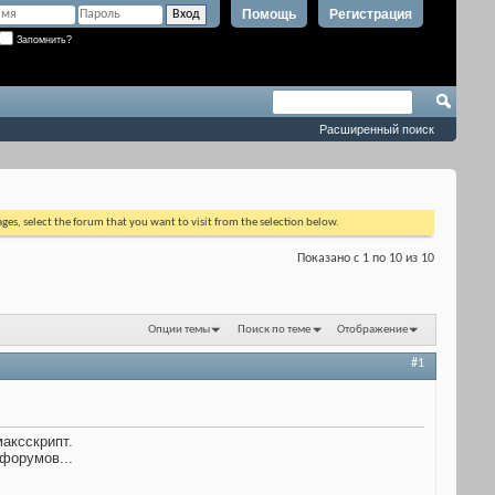
Помощь
Регистрация
Запомнить?
Расширенный поиск
ages, select the forum that you want to visit from the selection below.
Показано с 1 по 10 из 10
Опции темы
Поиск по теме
Отображение
#1
аксскрипт.
форумов...