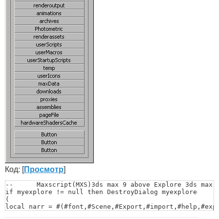
Код: [
Просмотр
]
--	Maxscript(MXS)3ds max 9 above Explore 3ds max system folder by JiSt

if myexplore != null then DestroyDialog myexplore

(

local narr = #(#font,#Scene,#Export,#import,#help,#expr
#maxstart,#vpost,#drivers,#autoback,#matlib,#scripts,#s