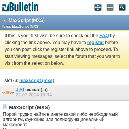
MaxScript (MXS)
Тема:
MaxScript (MXS)
If this is your first visit, be sure to check out the
FAQ
by
clicking the link above. You may have to
register
before
you can post: click the register link above to proceed. To
start viewing messages, select the forum that you want to
visit from the selection below.
Метки:
maxscript (mxs)
JiSt
сказал(-а):
21.07.2014
15:34
MaxScript (MXS)
Порой трудно найти в инете какой либо необходимый
алгоритм, функцию или полнофункциональный
максскрипт.