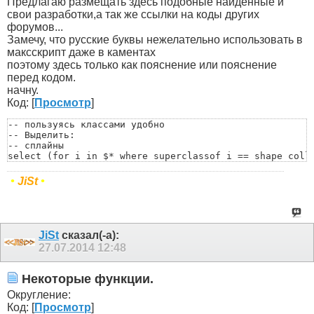
Предлагаю размещать здесь подобные найденные и
свои разработки,а так же ссылки на коды других
форумов...
Замечу, что русские буквы нежелательно использовать в
максскрипт даже в каментах
поэтому здесь только как пояснение или пояснение
перед кодом.
начну.
Код: [
Просмотр
]
-- пользуясь классами удобно

-- Выделить:

-- сплайны

select (for i in $* where superclassof i == shape colle
-- геометрию

select (for i in $* where superclassof i == GeometryCla
•
JiSt
•
-- геометрию (не кости)

select (for i in $* where superclassof i == GeometryCla
-- кости

select (for i in $* where classof i == BoneGeometry or 
-- хелперы

JiSt
сказал(-а):
select (for i in $* where superclassof i == helper coll
27.07.2014
12:48
-- лампочки

select (for i in $* where superclassof i == light colle
-- камеры

Некоторые функции.
select (for i in $* where superclassof i == camera col
Округление:
Код: [
Просмотр
]