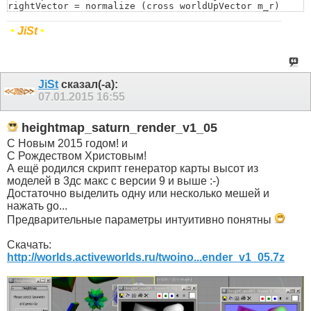
rightVector = normalize (cross worldUpVector m_r)

if a<Arr[i+1] then a=Arr[i+1]

upVector = normalize ( cross rightVector m_r)

)

cam_rotate=matrix3 rightVector upVector m_r L

return a

•
JiSt
•
return cam_rotate)
)
JiSt
сказал(-а):
07.01.2015
16:55
heightmap_saturn_render_v1_05
С Новым 2015 годом! и
С Рождеством Христовым!
А ещё родился скрипт генератор карты высот из
моделей в 3дс макс с версии 9 и выше :-)
Достаточно выделить одну или несколько мешей и
нажать go...
Предварительные параметры интуитивно понятны
Скачать:
http://worlds.activeworlds.ru/twoino...ender_v1_05.7z