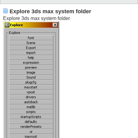
			)

		)

	)

Explore 3ds max system folder
)
Explore 3ds max system folder