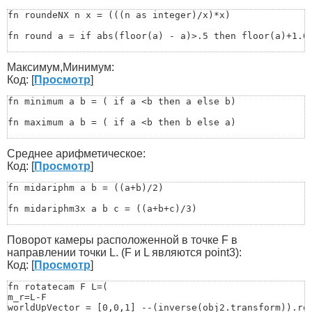
fn roundeNX n x = (((n as integer)/x)*x)

fn round a = if abs(floor(a) - a)>.5 then floor(a)+1.0 
fn xround x = (

Максимум,Минимум:
  fx = floor x

  cx = ceil x

Код: [
Просмотр
]
  return if 0.5 * (fx + cx) > x then fx else cx

 )

fn minimum a b = ( if a <b then a else b)

 fn round_to val n =

fn maximum a b = ( if a <b then b else a)

(

&nbsp;&nbsp;&nbsp;&nbsp;&nbsp;&nbsp;local mult = 10.0 ^
fn maximum_3 a b c = (if (maximum a b)<c then c else if
&nbsp;&nbsp;&nbsp;&nbsp;&nbsp;&nbsp;&nbsp;&nbsp;&nbsp;&
Среднее арифметическое:
)

fn minimum_3 a b c = (if (minimum a b)>c then c else if
Код: [
Просмотр
]
-- example

-- round_to 3.625 2			->	3.63

fn minimumArr Arr =(

fn midariphm a b = ((a+b)/2)

-- round_to 3.6254521 4		->	3.6255
a=Arr[Arr.count-1]

for i=Arr.count-1 to 1 by -1 do

fn midariphm3x a b c = ((a+b+c)/3) 

(

if a>Arr[i+1] then a=Arr[i+1]

fn midAriphmArr Arr = (

)

Поворот камеры расположенной в точке F в
	a=0

return a

	for i=1 to Arr.count do(a+=Arr[i])

направлении точки L. (F и L являются point3):
)

	b=a/Arr.count

Код: [
Просмотр
]
	return b

fn maximumArr Arr =(

	)
fn rotatecam F L=(

a=Arr[Arr.count-1]

m_r=L-F

for i=Arr.count-1 to 1 by -1 do

worldUpVector = [0,0,1] --(inverse(obj2.transform)).row
(
