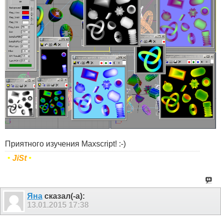
Приятного изучения Maxscript! :-)
•
JiSt
•
Яна
сказал(-а):
13.01.2015
17:38