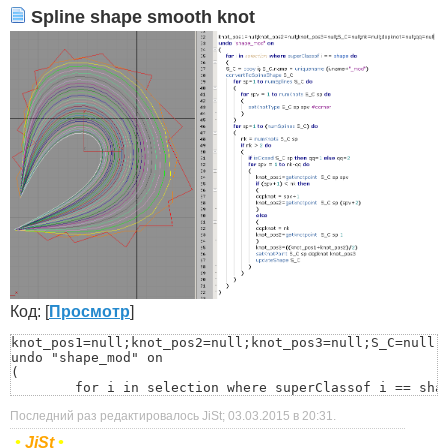
Spline shape smooth knot
Код: [
Просмотр
]
knot_pos1=null;knot_pos2=null;knot_pos3=null;S_C=null;n
undo "shape_mod" on

(

	for i in selection where superClassof i == shape do

	(

Последний раз редактировалось JiSt; 03.03.2015 в
20:31
.
	S_C = copy i; S_C.name = uniquename (i.name+"_mod")

	convertToSplineShape S_C

•
JiSt
•
		for sp=1 to numSplines S_C do
