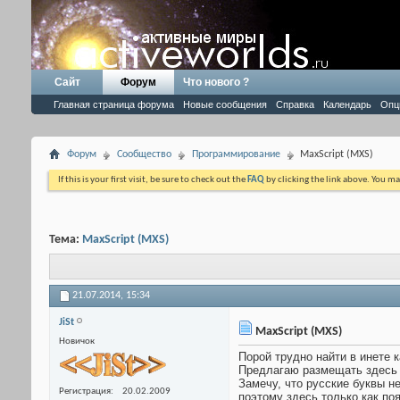
Сайт
Форум
Что нового ?
Главная страница форума
Новые сообщения
Справка
Календарь
Опц
Форум
Сообщество
Программирование
MaxScript (MXS)
If this is your first visit, be sure to check out the
FAQ
by clicking the link above. You m
Тема:
MaxScript (MXS)
21.07.2014,
15:34
JiSt
MaxScript (MXS)
Новичок
Порой трудно найти в инете
Предлагаю размещать здесь п
Замечу, что русские буквы н
Регистрация
20.02.2009
поэтому здесь только как по