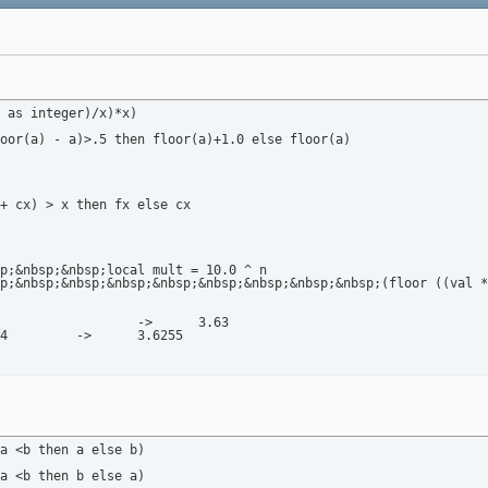
 as integer)/x)*x)

oor(a) - a)>.5 then floor(a)+1.0 else floor(a)

+ cx) > x then fx else cx

p;&nbsp;&nbsp;local mult = 10.0 ^ n

p;&nbsp;&nbsp;&nbsp;&nbsp;&nbsp;&nbsp;&nbsp;&nbsp;(floor ((val *
-- round_to 3.6254521 4		->	3.6255
a <b then a else b)

a <b then b else a)
