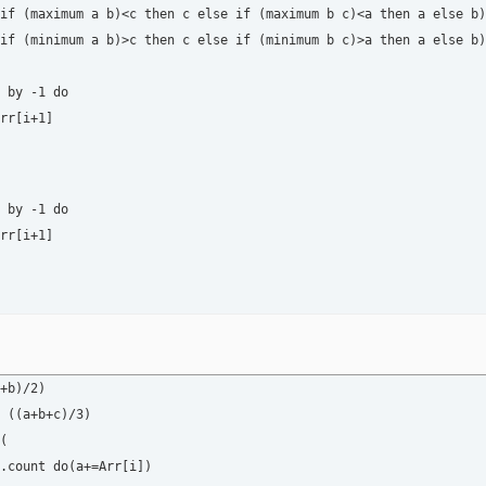
if (maximum a b)<c then c else if (maximum b c)<a then a else b)

if (minimum a b)>c then c else if (minimum b c)>a then a else b)

 by -1 do

rr[i+1]

 by -1 do

rr[i+1]

+b)/2)

 ((a+b+c)/3) 

(
