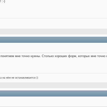
 :-)
м понятием мне точно нужны. Столько хороших форм, которых мне точно не
ка на нём не останавливается ))