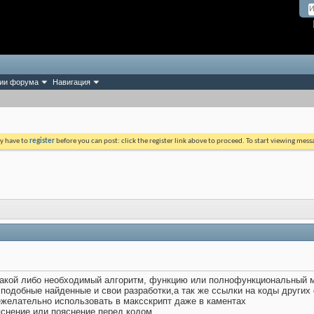
ии форума
Навигация
ay have to
register
before you can post: click the register link above to proceed. To start viewing mess
 какой либо необходимый алгоритм, функцию или полнофункциональный м
одобные найденные и свои разработки,а так же ссылки на коды других 
ежелательно использовать в максскрипт даже в каментах
яснение или пояснение перед кодом.