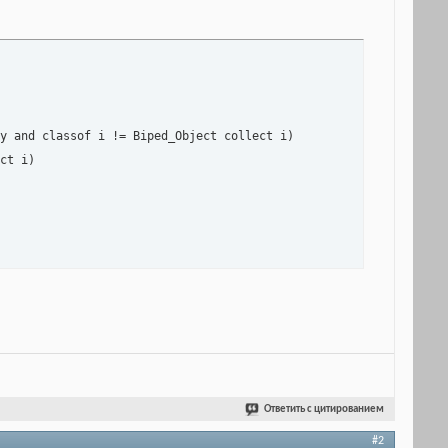
y and classof i != Biped_Object collect i)

ct i)

Ответить с цитированием
#2