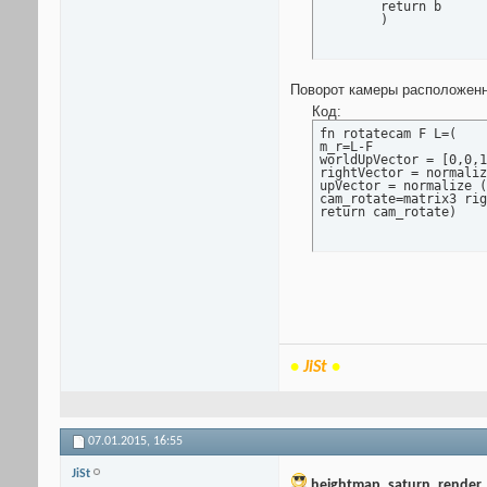
	return b

	)
Поворот камеры расположенной
Код:
fn rotatecam F L=(

m_r=L-F

worldUpVector = [0,0,1
rightVector = normaliz
upVector = normalize (
cam_rotate=matrix3 rig
return cam_rotate)
•
JiSt
•
07.01.2015,
16:55
JiSt
heightmap_saturn_render