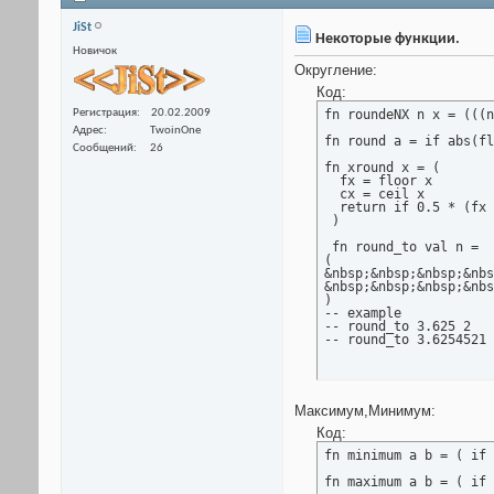
JiSt
Некоторые функции.
Новичок
Округление:
Код:
Регистрация
20.02.2009
fn roundeNX n x = (((n
Адрес
TwoinOne
fn round a = if abs(fl
Сообщений
26
fn xround x = (

  fx = floor x

  cx = ceil x

  return if 0.5 * (fx 
 )

 fn round_to val n =

(

&nbsp;&nbsp;&nbsp;&nbs
&nbsp;&nbsp;&nbsp;&nbs
)

-- example

-- round_to 3.625 2			->	3.63

Максимум,Минимум:
Код:
fn minimum a b = ( if 
fn maximum a b = ( if 