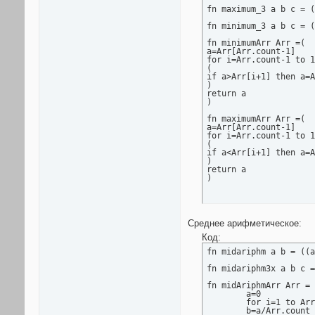
fn maximum_3 a b c = (
fn minimum_3 a b c = (
fn minimumArr Arr =(

a=Arr[Arr.count-1]

for i=Arr.count-1 to 1
(

if a>Arr[i+1] then a=A
)

return a

)

fn maximumArr Arr =(

a=Arr[Arr.count-1]

for i=Arr.count-1 to 1
(

if a<Arr[i+1] then a=A
)

return a

)
Среднее арифметическое:
Код:
fn midariphm a b = ((a
fn midariphm3x a b c =
fn midAriphmArr Arr = 
	a=0

	for i=1 to Arr.count do(a+=Arr[i])

	b=a/Arr.count
