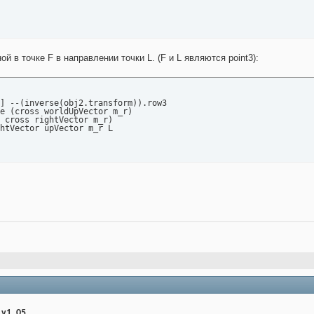
 в точке F в направлении точки L. (F и L являются point3):
] --(inverse(obj2.transform)).row3

e (cross worldUpVector m_r)

 cross rightVector m_r)

htVector upVector m_r L

_v1_05