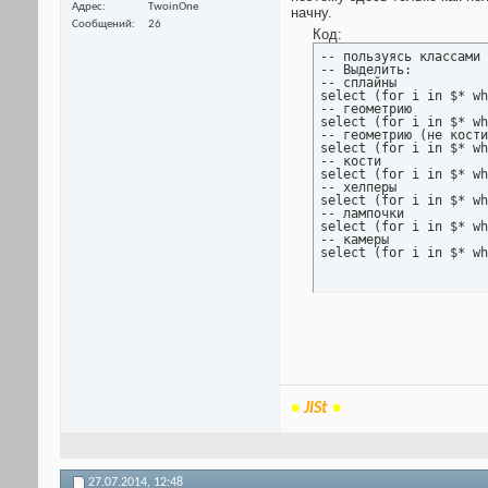
Адрес
TwoinOne
начну.
Сообщений
26
Код:
-- пользуясь классами 
-- Выделить:

-- сплайны

select (for i in $* wh
-- геометрию

select (for i in $* wh
-- геометрию (не кости
select (for i in $* wh
-- кости

select (for i in $* wh
-- хелперы

select (for i in $* wh
-- лампочки

select (for i in $* wh
-- камеры

select (for i in $* wh
•
JiSt
•
27.07.2014,
12:48