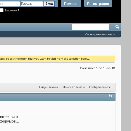
Помощь
Регистрация
Запомнить?
Расширенный поиск
ages, select the forum that you want to visit from the selection below.
Показано с 1 по 10 из 10
Опции темы
Поиск по теме
Отображение
#1
аксскрипт.
форумов...