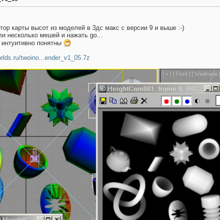
тор карты высот из моделей в 3дс макс с версии 9 и выше :-)
и несколько мешей и нажать go...
 интуитивно понятны
orlds.ru/twoino...ender_v1_05.7z