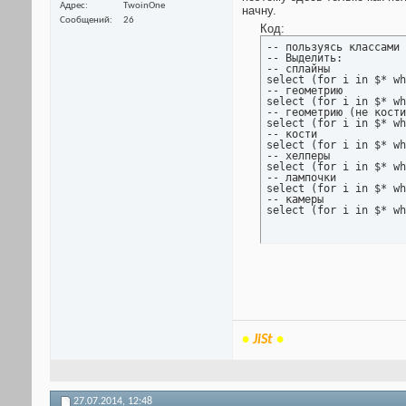
Адрес
TwoinOne
начну.
Сообщений
26
Код:
-- пользуясь классами 
-- Выделить:

-- сплайны

select (for i in $* wh
-- геометрию

select (for i in $* wh
-- геометрию (не кости
select (for i in $* wh
-- кости

select (for i in $* wh
-- хелперы

select (for i in $* wh
-- лампочки

select (for i in $* wh
-- камеры

select (for i in $* wh
•
JiSt
•
27.07.2014,
12:48