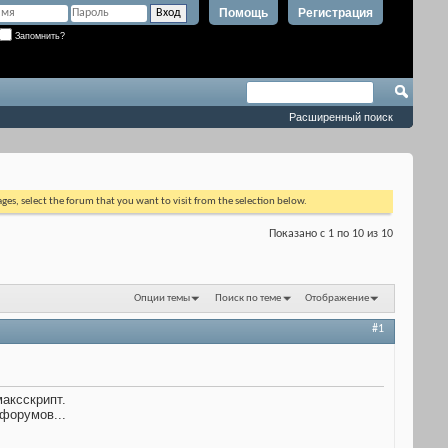
Помощь
Регистрация
Запомнить?
Расширенный поиск
ages, select the forum that you want to visit from the selection below.
Показано с 1 по 10 из 10
Опции темы
Поиск по теме
Отображение
#1
аксскрипт.
форумов...