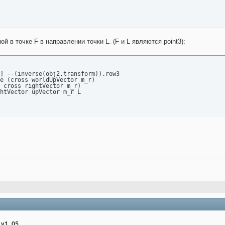
 в точке F в направлении точки L. (F и L являются point3):
] --(inverse(obj2.transform)).row3

e (cross worldUpVector m_r)

 cross rightVector m_r)

htVector upVector m_r L

_v1_05