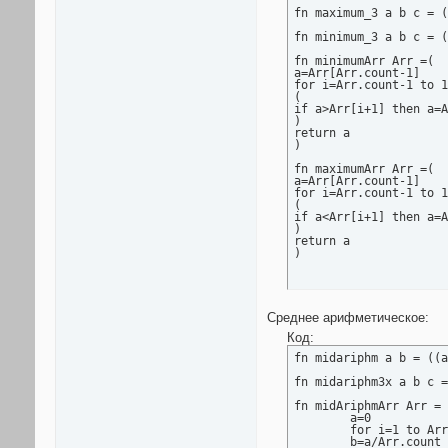
fn maximum_3 a b c = (
fn minimum_3 a b c = (
fn minimumArr Arr =(

a=Arr[Arr.count-1]

for i=Arr.count-1 to 1
(

if a>Arr[i+1] then a=A
)

return a

)

fn maximumArr Arr =(

a=Arr[Arr.count-1]

for i=Arr.count-1 to 1
(

if a<Arr[i+1] then a=A
)

return a

)
Среднее арифметическое:
Код:
fn midariphm a b = ((a
fn midariphm3x a b c =
fn midAriphmArr Arr = 
	a=0

	for i=1 to Arr.count do(a+=Arr[i])

	b=a/Arr.count
