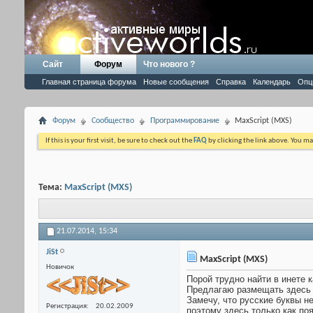
Сайт
Форум
Что нового ?
Главная страница форума
Новые сообщения
Справка
Календарь
Опц
Форум
Сообщество
Программирование
MaxScript (MXS)
If this is your first visit, be sure to check out the
FAQ
by clicking the link above. You m
Тема:
MaxScript (MXS)
21.07.2014,
15:34
JiSt
MaxScript (MXS)
Новичок
Порой трудно найти в инете
Предлагаю размещать здесь п
Замечу, что русские буквы н
Регистрация
20.02.2009
поэтому здесь только как по