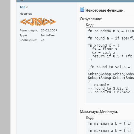
JiSt
Некоторые функции.
Новичок
Округление:
Код:
Регистрация
20.02.2009
fn roundeNX n x = (((n
Адрес
TwoinOne
fn round a = if abs(fl
Сообщений
26
fn xround x = (

  fx = floor x

  cx = ceil x

  return if 0.5 * (fx 
 )

 fn round_to val n =

(

&nbsp;&nbsp;&nbsp;&nbs
&nbsp;&nbsp;&nbsp;&nbs
)

-- example

-- round_to 3.625 2			->	3.63

Максимум,Минимум:
Код:
fn minimum a b = ( if 
fn maximum a b = ( if 