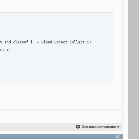
y and classof i != Biped_Object collect i)

ct i)

Ответить с цитированием
#2