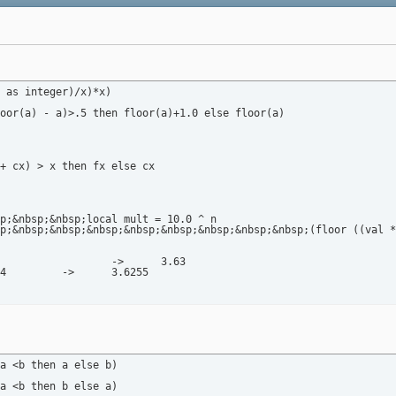
 as integer)/x)*x)

oor(a) - a)>.5 then floor(a)+1.0 else floor(a)

+ cx) > x then fx else cx

p;&nbsp;&nbsp;local mult = 10.0 ^ n

p;&nbsp;&nbsp;&nbsp;&nbsp;&nbsp;&nbsp;&nbsp;&nbsp;(floor ((val *
-- round_to 3.6254521 4		->	3.6255
a <b then a else b)

a <b then b else a)
