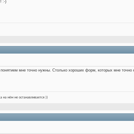
 :-)
м понятием мне точно нужны. Столько хороших форм, которых мне точно не
ка на нём не останавливается ))