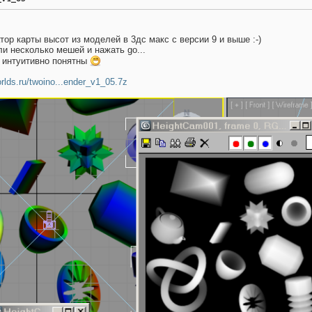
тор карты высот из моделей в 3дс макс с версии 9 и выше :-)
и несколько мешей и нажать go...
 интуитивно понятны
orlds.ru/twoino...ender_v1_05.7z