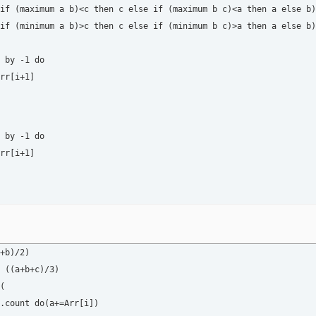
if (maximum a b)<c then c else if (maximum b c)<a then a else b)

if (minimum a b)>c then c else if (minimum b c)>a then a else b)

 by -1 do

rr[i+1]

 by -1 do

rr[i+1]

+b)/2)

 ((a+b+c)/3) 

(
