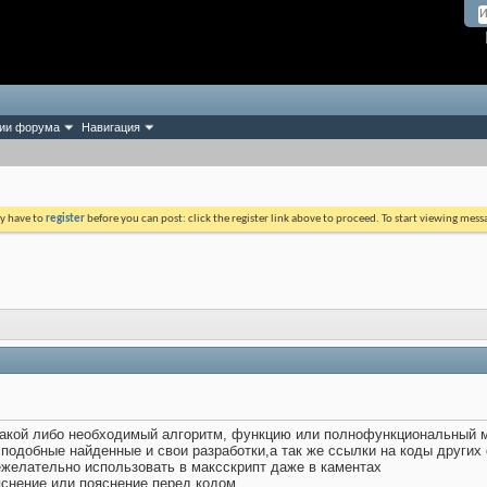
ии форума
Навигация
ay have to
register
before you can post: click the register link above to proceed. To start viewing mess
 какой либо необходимый алгоритм, функцию или полнофункциональный м
одобные найденные и свои разработки,а так же ссылки на коды других 
ежелательно использовать в максскрипт даже в каментах
яснение или пояснение перед кодом.