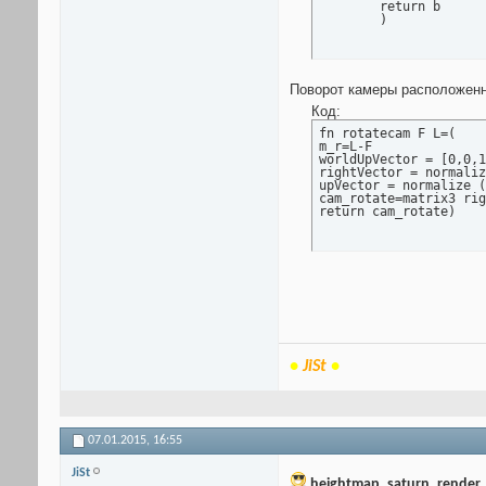
	return b

	)
Поворот камеры расположенной
Код:
fn rotatecam F L=(

m_r=L-F

worldUpVector = [0,0,1
rightVector = normaliz
upVector = normalize (
cam_rotate=matrix3 rig
return cam_rotate)
•
JiSt
•
07.01.2015,
16:55
JiSt
heightmap_saturn_render