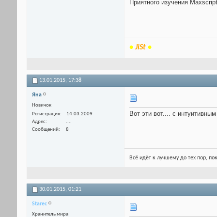
Приятного изучения Maxscript!
•
JiSt
•
13.01.2015,
17:38
Яна
Новичок
Вот эти вот.... с интуитивны
Регистрация
14.03.2009
Адрес
....
Сообщений
8
Всё идёт к лучшему до тех пор, по
30.01.2015,
01:21
Starec
Хранитель мира