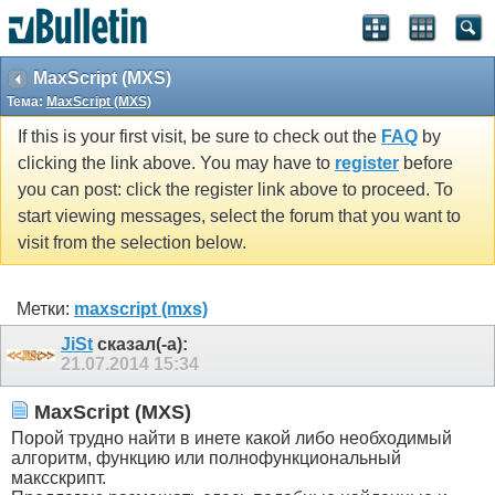
MaxScript (MXS)
Тема:
MaxScript (MXS)
If this is your first visit, be sure to check out the
FAQ
by
clicking the link above. You may have to
register
before
you can post: click the register link above to proceed. To
start viewing messages, select the forum that you want to
visit from the selection below.
Метки:
maxscript (mxs)
JiSt
сказал(-а):
21.07.2014
15:34
MaxScript (MXS)
Порой трудно найти в инете какой либо необходимый
алгоритм, функцию или полнофункциональный
максскрипт.