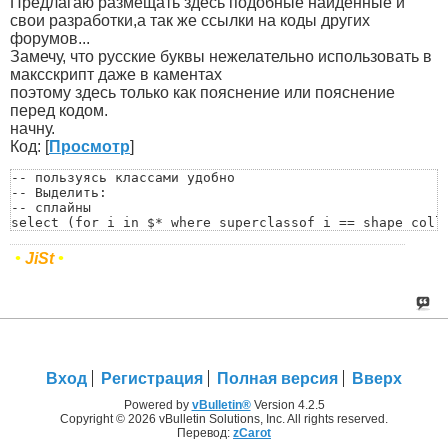
Предлагаю размещать здесь подобные найденные и
свои разработки,а так же ссылки на коды других
форумов...
Замечу, что русские буквы нежелательно использовать в
максскрипт даже в каментах
поэтому здесь только как пояснение или пояснение
перед кодом.
начну.
Код: [
Просмотр
]
-- пользуясь классами удобно

-- Выделить:

-- сплайны

select (for i in $* where superclassof i == shape colle
-- геометрию

select (for i in $* where superclassof i == GeometryCla
•
JiSt
•
-- геометрию (не кости)

select (for i in $* where superclassof i == GeometryCla
-- кости

select (for i in $* where classof i == BoneGeometry or 
-- хелперы

select (for i in $* where superclassof i == helper coll
-- лампочки

select (for i in $* where superclassof i == light colle
Вход
Регистрация
Полная версия
Вверх
-- камеры

select (for i in $* where superclassof i == camera col
Powered by
vBulletin®
Version 4.2.5
Copyright © 2026 vBulletin Solutions, Inc. All rights reserved.
Перевод:
zCarot