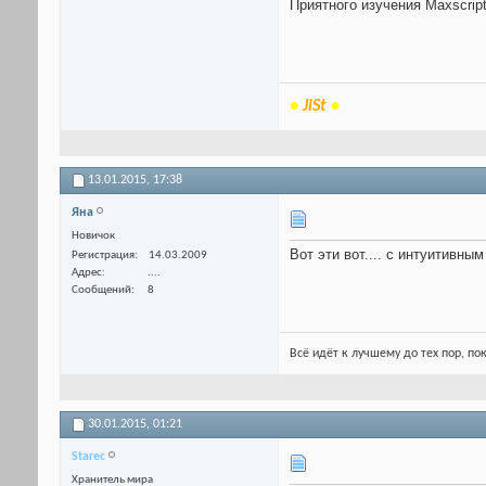
Приятного изучения Maxscript!
•
JiSt
•
13.01.2015,
17:38
Яна
Новичок
Вот эти вот.... с интуитивны
Регистрация
14.03.2009
Адрес
....
Сообщений
8
Всё идёт к лучшему до тех пор, по
30.01.2015,
01:21
Starec
Хранитель мира