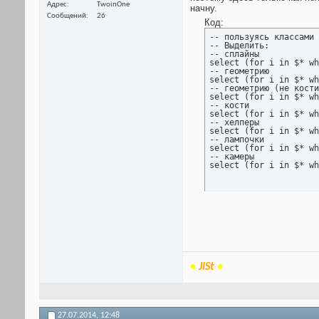
Адрес
TwoinOne
начну.
Сообщений
26
Код:
-- пользуясь классами 
-- Выделить:

-- сплайны

select (for i in $* wh
-- геометрию

select (for i in $* wh
-- геометрию (не кости
select (for i in $* wh
-- кости

select (for i in $* wh
-- хелперы

select (for i in $* wh
-- лампочки

select (for i in $* wh
-- камеры

select (for i in $* wh
•
JiSt
•
27.07.2014,
12:48