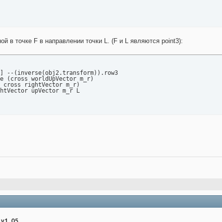
 в точке F в направлении точки L. (F и L являются point3):
] --(inverse(obj2.transform)).row3

e (cross worldUpVector m_r)

 cross rightVector m_r)

htVector upVector m_r L

_v1_05