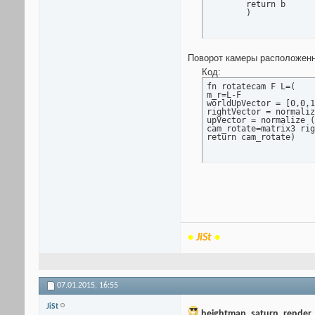
	return b

	)
Поворот камеры расположенной
Код:
fn rotatecam F L=(

m_r=L-F

worldUpVector = [0,0,1
rightVector = normaliz
upVector = normalize (
cam_rotate=matrix3 rig
return cam_rotate)
•
JiSt
•
07.01.2015,
16:55
JiSt
heightmap_saturn_render