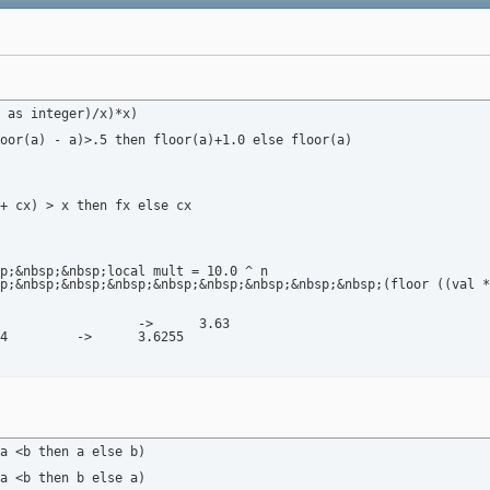
 as integer)/x)*x)

oor(a) - a)>.5 then floor(a)+1.0 else floor(a)

+ cx) > x then fx else cx

p;&nbsp;&nbsp;local mult = 10.0 ^ n

p;&nbsp;&nbsp;&nbsp;&nbsp;&nbsp;&nbsp;&nbsp;&nbsp;(floor ((val *
-- round_to 3.6254521 4		->	3.6255
a <b then a else b)

a <b then b else a)
