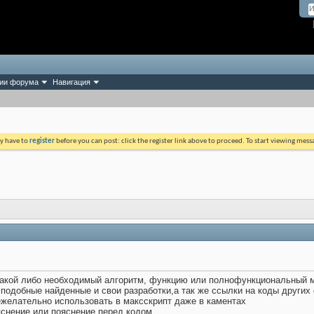
ии форума
Навигация
ay have to
register
before you can post: click the register link above to proceed. To start viewing mess
 какой либо необходимый алгоритм, функцию или полнофункциональный м
одобные найденные и свои разработки,а так же ссылки на коды других 
ежелательно использовать в максскрипт даже в каментах
яснение или пояснение перед кодом.