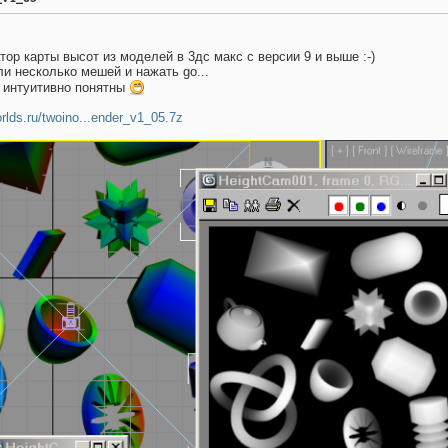
тор карты высот из моделей в 3дс макс с версии 9 и выше :-)
и несколько мешей и нажать go...
 интуитивно понятны
orlds.ru/twoino...ender_v1_05.7z