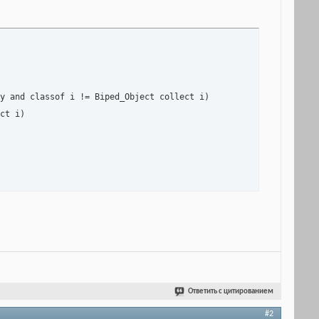
y and classof i != Biped_Object collect i)

ct i)

Ответить с цитированием
#2