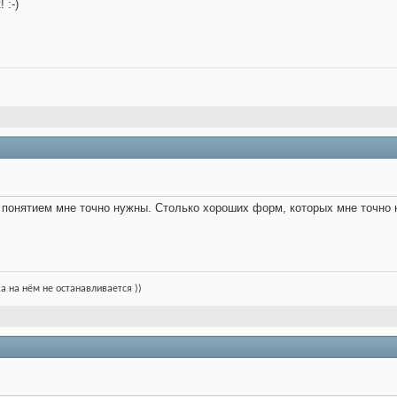
 :-)
м понятием мне точно нужны. Столько хороших форм, которых мне точно не
ка на нём не останавливается ))