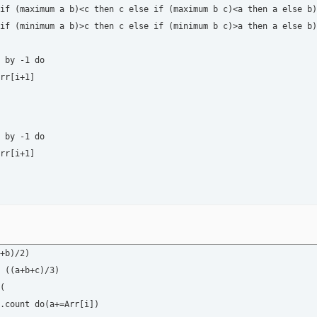
if (maximum a b)<c then c else if (maximum b c)<a then a else b)

if (minimum a b)>c then c else if (minimum b c)>a then a else b)

 by -1 do

rr[i+1]

 by -1 do

rr[i+1]

+b)/2)

 ((a+b+c)/3) 

(
