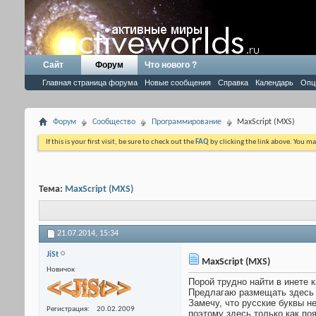
Сайт
Форум
Что нового ?
Главная страница форума
Новые сообщения
Справка
Календарь
Опц
Форум
Сообщество
Программирование
MaxScript (MXS)
If this is your first visit, be sure to check out the
FAQ
by clicking the link above. You m
Тема:
MaxScript (MXS)
21.07.2014,
15:34
JiSt
MaxScript (MXS)
Новичок
Порой трудно найти в инете
Предлагаю размещать здесь п
Замечу, что русские буквы н
Регистрация
20.02.2009
поэтому здесь только как по