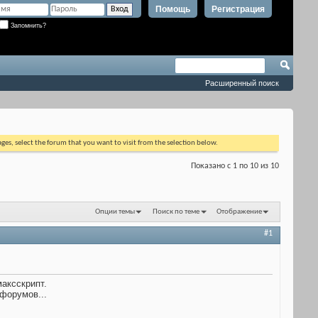
Помощь
Регистрация
Запомнить?
Расширенный поиск
ages, select the forum that you want to visit from the selection below.
Показано с 1 по 10 из 10
Опции темы
Поиск по теме
Отображение
#1
аксскрипт.
форумов...