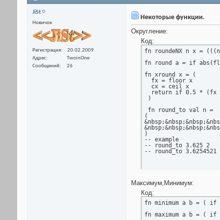
JiSt
Некоторые функции.
Новичок
Округление:
Код:
Регистрация
20.02.2009
fn roundeNX n x = (((n
Адрес
TwoinOne
fn round a = if abs(fl
Сообщений
26
fn xround x = (

  fx = floor x

  cx = ceil x

  return if 0.5 * (fx 
 )

 fn round_to val n =

(

&nbsp;&nbsp;&nbsp;&nbs
&nbsp;&nbsp;&nbsp;&nbs
)

-- example

-- round_to 3.625 2			->	3.63

Максимум,Минимум:
Код:
fn minimum a b = ( if 
fn maximum a b = ( if 