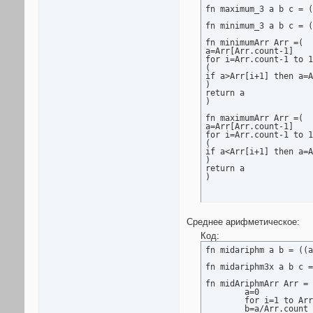
fn maximum_3 a b c = (
fn minimum_3 a b c = (
fn minimumArr Arr =(

a=Arr[Arr.count-1]

for i=Arr.count-1 to 1
(

if a>Arr[i+1] then a=A
)

return a

)

fn maximumArr Arr =(

a=Arr[Arr.count-1]

for i=Arr.count-1 to 1
(

if a<Arr[i+1] then a=A
)

return a

)
Среднее арифметическое:
Код:
fn midariphm a b = ((a
fn midariphm3x a b c =
fn midAriphmArr Arr = 
	a=0

	for i=1 to Arr.count do(a+=Arr[i])

	b=a/Arr.count
