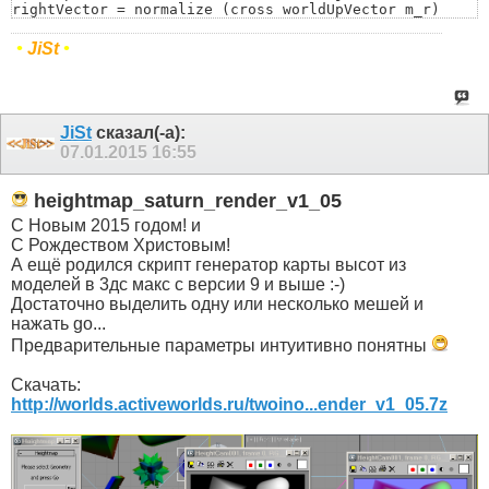
rightVector = normalize (cross worldUpVector m_r)

if a<Arr[i+1] then a=Arr[i+1]

upVector = normalize ( cross rightVector m_r)

)

cam_rotate=matrix3 rightVector upVector m_r L

return a

•
JiSt
•
return cam_rotate)
)
JiSt
сказал(-а):
07.01.2015
16:55
heightmap_saturn_render_v1_05
С Новым 2015 годом! и
С Рождеством Христовым!
А ещё родился скрипт генератор карты высот из
моделей в 3дс макс с версии 9 и выше :-)
Достаточно выделить одну или несколько мешей и
нажать go...
Предварительные параметры интуитивно понятны
Скачать:
http://worlds.activeworlds.ru/twoino...ender_v1_05.7z