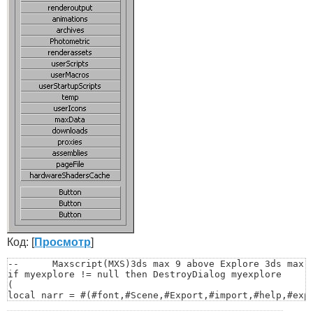
Код: [
Просмотр
]
--	Maxscript(MXS)3ds max 9 above Explore 3ds max system folder by JiSt

if myexplore != null then DestroyDialog myexplore

(

local narr = #(#font,#Scene,#Export,#import,#help,#expr
#maxstart,#vpost,#drivers,#autoback,#matlib,#scripts,#s