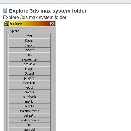
			)

		)

	)

Explore 3ds max system folder
)
Explore 3ds max system folder