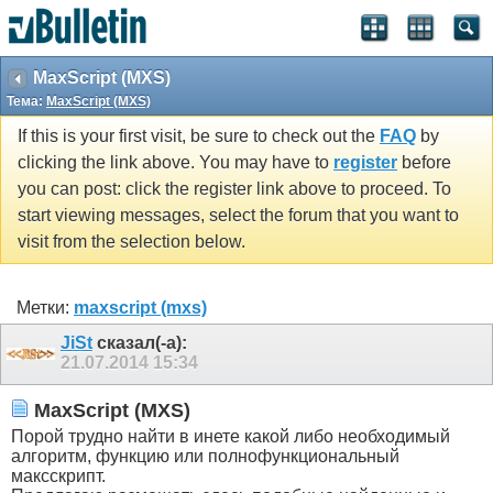
MaxScript (MXS)
Тема:
MaxScript (MXS)
If this is your first visit, be sure to check out the
FAQ
by
clicking the link above. You may have to
register
before
you can post: click the register link above to proceed. To
start viewing messages, select the forum that you want to
visit from the selection below.
Метки:
maxscript (mxs)
JiSt
сказал(-а):
21.07.2014
15:34
MaxScript (MXS)
Порой трудно найти в инете какой либо необходимый
алгоритм, функцию или полнофункциональный
максскрипт.