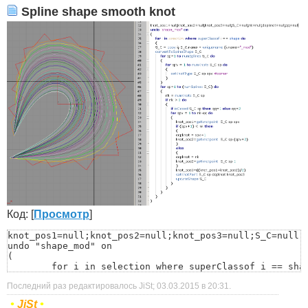
Spline shape smooth knot
Код: [
Просмотр
]
knot_pos1=null;knot_pos2=null;knot_pos3=null;S_C=null;n
undo "shape_mod" on

(

	for i in selection where superClassof i == shape do

	(

Последний раз редактировалось JiSt; 03.03.2015 в
20:31
.
	S_C = copy i; S_C.name = uniquename (i.name+"_mod")

	convertToSplineShape S_C

•
JiSt
•
		for sp=1 to numSplines S_C do
