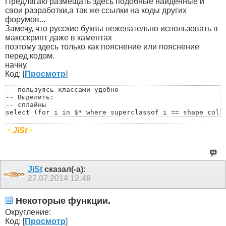
Предлагаю размещать здесь подобные найденные и
свои разработки,а так же ссылки на коды других
форумов...
Замечу, что русские буквы нежелательно использовать в
максскрипт даже в каментах
поэтому здесь только как пояснение или пояснение
перед кодом.
начну.
Код: [
Просмотр
]
-- пользуясь классами удобно

-- Выделить:

-- сплайны

select (for i in $* where superclassof i == shape colle
-- геометрию

select (for i in $* where superclassof i == GeometryCla
•
JiSt
•
-- геометрию (не кости)

select (for i in $* where superclassof i == GeometryCla
-- кости

select (for i in $* where classof i == BoneGeometry or 
-- хелперы

JiSt
сказал(-а):
select (for i in $* where superclassof i == helper coll
27.07.2014
12:48
-- лампочки

select (for i in $* where superclassof i == light colle
-- камеры

Некоторые функции.
select (for i in $* where superclassof i == camera col
Округление:
Код: [
Просмотр
]