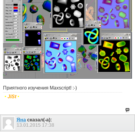
Приятного изучения Maxscript! :-)
•
JiSt
•
Яна
сказал(-а):
13.01.2015
17:38