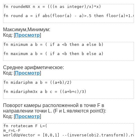
fn roundeNX n x = (((n as integer)/x)*x)

fn round a = if abs(floor(a) - a)>.5 then floor(a)+1.0 
fn xround x = (

Максимум,Минимум:
  fx = floor x

  cx = ceil x

Код: [
Просмотр
]
  return if 0.5 * (fx + cx) > x then fx else cx

 )

fn minimum a b = ( if a <b then a else b)

 fn round_to val n =

fn maximum a b = ( if a <b then b else a)

(

&nbsp;&nbsp;&nbsp;&nbsp;&nbsp;&nbsp;local mult = 10.0 ^
fn maximum_3 a b c = (if (maximum a b)<c then c else if
&nbsp;&nbsp;&nbsp;&nbsp;&nbsp;&nbsp;&nbsp;&nbsp;&nbsp;&
Среднее арифметическое:
)

fn minimum_3 a b c = (if (minimum a b)>c then c else if
Код: [
Просмотр
]
-- example

-- round_to 3.625 2			->	3.63

fn minimumArr Arr =(

fn midariphm a b = ((a+b)/2)

-- round_to 3.6254521 4		->	3.6255
a=Arr[Arr.count-1]

for i=Arr.count-1 to 1 by -1 do

fn midariphm3x a b c = ((a+b+c)/3) 

(

if a>Arr[i+1] then a=Arr[i+1]

fn midAriphmArr Arr = (

)

Поворот камеры расположенной в точке F в
	a=0

return a

	for i=1 to Arr.count do(a+=Arr[i])

направлении точки L. (F и L являются point3):
)

	b=a/Arr.count

Код: [
Просмотр
]
	return b

fn maximumArr Arr =(

	)
fn rotatecam F L=(

a=Arr[Arr.count-1]

m_r=L-F

for i=Arr.count-1 to 1 by -1 do

worldUpVector = [0,0,1] --(inverse(obj2.transform)).row
(
