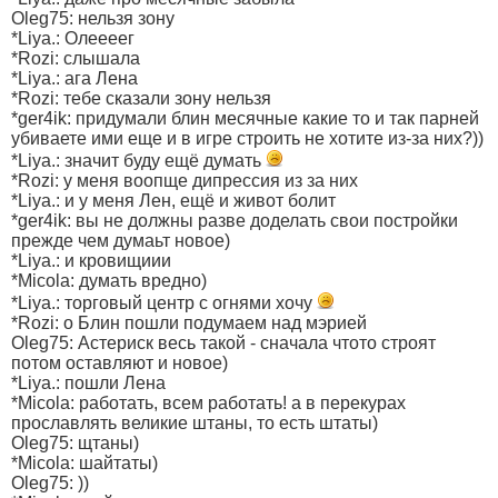
Oleg75: нельзя зону
*Liya.: Олеееег
*Rozi: слышала
*Liya.: ага Лена
*Rozi: тебе сказали зону нельзя
*ger4ik: придумали блин месячные какие то и так парней
убиваете ими еще и в игре строить не хотите из-за них?))
*Liya.: значит буду ещё думать
*Rozi: у меня воопще дипрессия из за них
*Liya.: и у меня Лен, ещё и живот болит
*ger4ik: вы не должны разве доделать свои постройки
прежде чем думаьт новое)
*Liya.: и кровищиии
*Micola: думать вредно)
*Liya.: торговый центр с огнями хочу
*Rozi: о Блин пошли подумаем над мэрией
Oleg75: Астериск весь такой - сначала чтото строят
потом оставляют и новое)
*Liya.: пошли Лена
*Micola: работать, всем работать! а в перекурах
прославлять великие штаны, то есть штаты)
Oleg75: щтаны)
*Micola: шайтаты)
Oleg75: ))