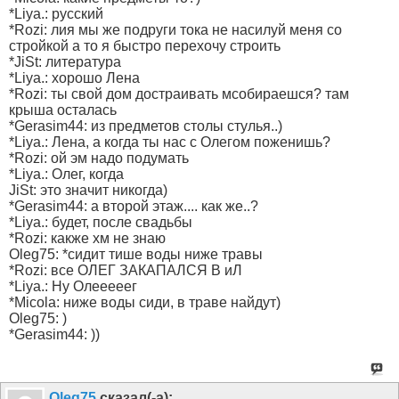
*Liya.: русский
*Rozi: лия мы же подруги тока не насилуй меня со
стройкой а то я быстро перехочу строить
*JiSt: литература
*Liya.: хорошо Лена
*Rozi: ты свой дом достраивать мсобираешся? там
крыша осталась
*Gerasim44: из предметов столы стулья..)
*Liya.: Лена, а когда ты нас с Олегом поженишь?
*Rozi: ой эм надо подумать
*Liya.: Олег, когда
JiSt: это значит никогда)
*Gerasim44: а второй этаж.... как же..?
*Liya.: будет, после свадьбы
*Rozi: какже хм не знаю
Oleg75: *сидит тише воды ниже травы
*Rozi: все ОЛЕГ ЗАКАПАЛСЯ В иЛ
*Liya.: Ну Олееееег
*Micola: ниже воды сиди, в траве найдут)
Oleg75: )
*Gerasim44: ))
Olеg75
сказал(-а):