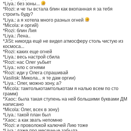
*Liya.: без зоны...
*Rozi: и че ты встала блин как вкопанная я за тебя
строить буду?
*Liya.: а я хотела много разных огней
*Micola: и оргий)
*Rozi: блин Лия
*Liya.: Лена..
*JiSt: никогда ещё не видел атмосферу столь чистую из
космоса...
*Rozi: каких еще огней
*Liya.: весь настрой сбила
*Rozi: нас Олег уьбьет
*Liya.: нло с огнями
*Rozi: иди у Олега спрашивай
Vasilisk: Микола... я те дам оргии)
*Liya.: Олег, можно зону, а?
*Micola: тамтолькотамтолькотам я налью всем по сто
грамм)
*Xaoc: была такая ступень на ней большими буквами ДМ
написано
*Micola: Олег, всех в зону)
*Liya.: такой план был
*Xaoc: а как звать непомню
*Rozi: и проволокой калючей Лию тоже
*Liya.: даже про месячные забыла