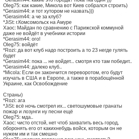
Oleg75: как какие, Микола вот Киев собрался строить)
*Gerasim44: и тот хутором не назвать)))
*Gerasim44: а че за клуб?
*JiSt: г.Комсомольск на Амуре
Xaoc: Майдан по сравнению с Парижской коммуной
даже не войдёт в учебники истории
*Gerasim44: ого!
Oleg75: войдёт
*Rozi: да вот клуб надо построить а то 23 негде гулять
будет
*Gerasim44: пока ... не войдет... смотря кто там победит..
*Gerasim44: далеко клуб..
*Micola: Если он закончится переворотом, его будут
изучать в США и в Европе, а также в порабощённой
Украине, как Освобождение
Страны)
*Rozi: ага
*JiSt: всё ночь смотрел их... светошумовые гранаты
пожар и лозунги ну песни ещё
Oleg75: мда..
Xaoc: чисто отстой, нет чтоб захватить весь город,
оборонять его от какихнебудь войск, которым он не
нужем им и так смешно