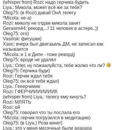
(whisper from) Rozi: надо герчика будить
Liya.: Микола, может всё же за тебя?
Oleg75: (в Rozi) давай ОнА телегу
*Micola: не-а)
Rozi: миколу не отдам микола занят
Gerasim44: рекорд....! 11 человек в астере..))
Oleg75: ого)
Vasilisk: фигушки)
Xaoc: вчера был двигаьель ДМ, не записал как
называется
*Micola: и 1 в Дипе - тоже рекорд)
Oleg75: вроде не удалял
Liya.: Олег, ну пожаалуйста, тебе жалко что ли?
Oleg75: Герчика буди)
Rozi: Герчик ждал тебя
Oleg75: он всё тебя ждал)
Liya.: Гееерчииик
Rozi: ГФЕРЧИИИИИИИК
(whisper from) Liya.: телегу ему кинуть?
Rozi: МЛЯТЬ
Rozi: ой
Oleg75: говорил что ты послала его
*Micola: герчик погрузился в медитацию)
Oleg75: (в Liya.) Рози кинет)
Liya.: это у меня месячные были ахахаха