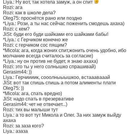
Liya.: Ну вот, так хотела замуж, а он спит
Rozi: ага
Rozi: как в школе дела?
Oleg75: проснётся рано или поздно
*Liya.: Рози, а ты нас сейчас поженить смодешь ахаха)
Rozi: с кем?
JiSt: буди его буди шайками его шайками бабы!
*Liya.: с Герчиком конечно же
Rozi: с герчиком сос пящим?
*Micola: ага, когда жоних спит,жонить очень удобно, ибо
молчание всегда считалось за согласие)
*Liya.: ну он против не будет, я знаю ахаха)
Rozi: это ты у него солнышко спрашивай)
Gerasim44: ))
Liya.: Герчиииик, сооолныыышкоо, встааавааай
JiSt: вот так спишь спишь а потом алименты плати
Oleg75: ))
*Micola: ага, спать вредно)
JiSt: надо спать в презервативе
Gerasim44: чет не отвечает...)
Rozi: тих вы малыши тут
Liya.: а то вот тут Микола и Олег. За них замуж выйду
ахаха
Rozi: за заза кого?
Liya.: азаза