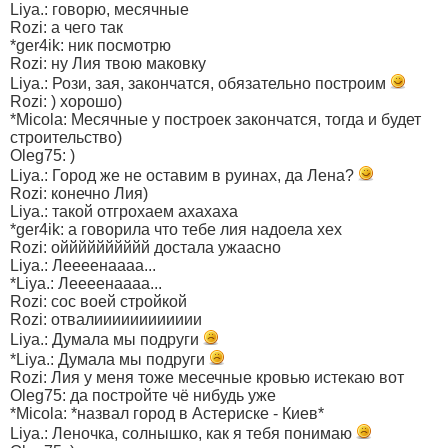
Liya.: говорю, месячные
Rozi: а чего так
*ger4ik: ник посмотрю
Rozi: ну Лия твою маковку
Liya.: Рози, зая, закончатся, обязательно построим
Rozi: ) хорошо)
*Micola: Месячные у построек закончатся, тогда и будет
строительство)
Oleg75: )
Liya.: Город же не оставим в руинах, да Лена?
Rozi: конечно Лия)
Liya.: такой отгрохаем ахахаха
*ger4ik: а говорила что тебе лия надоела хех
Rozi: ойййййййййй достала ужаасно
Liya.: Леееенаааа...
*Liya.: Леееенаааа...
Rozi: сос воей стройкой
Rozi: отвалииииииииииии
Liya.: Думала мы подруги
*Liya.: Думала мы подруги
Rozi: Лия у меня тоже месечные кровью истекаю вот
Oleg75: да постройте чё нибудь уже
*Micola: *назвал город в Астериске - Киев*
Liya.: Леночка, солнышко, как я тебя понимаю