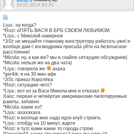
20.02.2014
04:25
Liya.: ну когда?
*Rozi: оПЯТЬ ВАСЯ В БРБ СВОЕМ ЛЮБИМОМ
*Liya.: с Миколой наверное
*JiSt: не мешайте главному конструктору работать уже! и
вообще дам с космодрома просьба уйти на безопасное
расстояние!
*Micola: ну, а как же? мы в скайпе ситауцию обсуждаем)
*Micola: нельзя же на два чата)
*Liya.: говорила же
ахаха
*ger4ik: я на 30 мин афк
*JiSt: приказ Королёва
*Rozi: ситуацию чего?
*Liya.: вот из за Васи Микола мне и отказал
Xaoc: первая и четвёртая американские пилотируемые
ракеты, забавно
*Micola: какие из?
*Liya.: ахахахаха
*Rozi: и воопще мне надо идти клуб строить
*Liya.: отойду на 10 минут, ждите
*Rozi: я тутс вами какие то города строю
*Gerasim44: какие это города? пока тка один )))