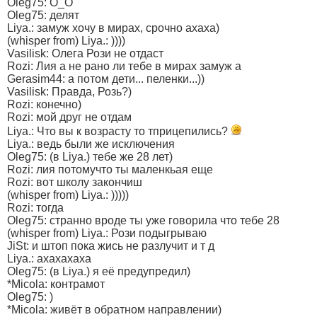
Oleg75: О_О
Oleg75: делят
Liya.: замуж хочу в мирах, срочно ахаха)
(whisper from) Liya.: ))))
Vasilisk: Олега Рози не отдаст
Rozi: Лия а не рано ли тебе в мирах замуж а
Gerasim44: а потом дети... пеленки...))
Vasilisk: Правда, Розь?)
Rozi: конечно)
Rozi: мой друг не отдам
Liya.: Что вы к возрасту то тприцепились?
Liya.: ведь были же исключения
Oleg75: (в Liya.) тебе же 28 лет)
Rozi: лия потомучто ты маленкьая еще
Rozi: вот школу закончиш
(whisper from) Liya.: )))))
Rozi: тогда
Oleg75: странно вроде ты уже говорила что тебе 28
(whisper from) Liya.: Рози подыгрываю
JiSt: и штоп пока жись не разлучит и т д
Liya.: ахахахаха
Oleg75: (в Liya.) я её предупредил)
*Micola: контрамот
Oleg75: )
*Micola: живёт в обратном направлении)