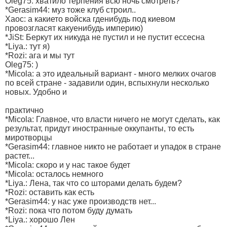
Oleg75: хватило терпения всю ночь смотреть?
*Gerasim44: муз тоже клуб строил..
Xaoc: а какието войска гденибудь под киевом
провозгласят какуенибудь империю)
*JiSt: Беркут их никуда не пустил и не пустит ессесна
*Liya.: тут я)
*Rozi: ага и мы тут
Oleg75: )
*Micola: а это идеальный вариант - много мелких очагов
по всей стране - задавили один, вспыхнули несколько
новых. Удобно и
практично
*Micola: Главное, что власти ничего не могут сделать, как
результат, придут иностранные оккупанты, то есть
миротворцы
*Gerasim44: главное никто не работает и упадок в стране
растет...
*Micola: скоро и у нас такое будет
*Micola: осталось немного
*Liya.: Лена, так что со шторами делать будем?
*Rozi: оставить как есть
*Gerasim44: у нас уже производств нет...
*Rozi: пока что потом буду думать
*Liya.: хорошо Лен