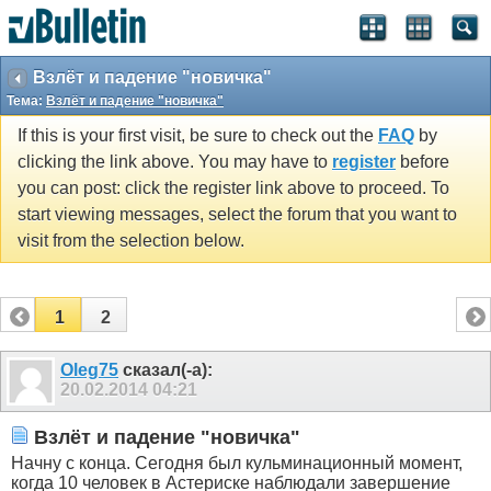
Взлёт и падение "новичка"
Тема:
Взлёт и падение "новичка"
If this is your first visit, be sure to check out the
FAQ
by
clicking the link above. You may have to
register
before
you can post: click the register link above to proceed. To
start viewing messages, select the forum that you want to
visit from the selection below.
1
2
Olеg75
сказал(-а):
20.02.2014
04:21
Взлёт и падение "новичка"
Начну с конца. Сегодня был кульминационный момент,
когда 10 человек в Астериске наблюдали завершение