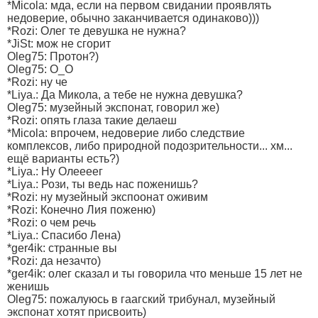
*Micola: мда, если на первом свидании проявлять
недоверие, обычно заканчивается одинаково)))
*Rozi: Олег те девушка не нужна?
*JiSt: мож не сгорит
Oleg75: Протон?)
Oleg75: О_О
*Rozi: ну че
*Liya.: Да Микола, а тебе не нужна девушка?
Oleg75: музейный экспонат, говорил же)
*Rozi: опять глаза такие делаеш
*Micola: впрочем, недоверие либо следствие
комплексов, либо природной подозрительности... хм...
ещё варианты есть?)
*Liya.: Ну Олеееег
*Liya.: Рози, ты ведь нас поженишь?
*Rozi: ну музейный экспоонат оживим
*Rozi: Конечно Лия поженю)
*Rozi: о чем речь
*Liya.: Спасибо Лена)
*ger4ik: странные вы
*Rozi: да незачто)
*ger4ik: олег сказал и ты говорила что меньше 15 лет не
женишь
Oleg75: пожалуюсь в гаагский трибунал, музейный
экспонат хотят присвоить)