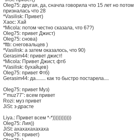
Oleg75: другая, да, сначла говорила что 15 лет но потом
призналась что 28
*Vasilisk: Привет)
Xaoc: Хай
*Micola: потом честно сказала, что 67?)
Oleg75: привет Джист)
Oleg75: снова)
*ftb: снеговальцев )
*Vasilisk: а затем оказалось, что 90)
Gerasim44: привет джист!
*Micola: Привет Джист, фтб
*Vasilisk: бухайцев)
Oleg75: привет Фтб)
Gerasim44: да........ как то быстро постарела....
Oleg75: привет Муз)
*"muz77": всем привет
Rozi: муз привет
JiSt: з-драсте
Liya.: Привет всем *-*))))))))))))
Oleg75: Лия))
JiSt: ахахахахахаха
Oleg75: привет)