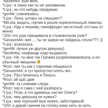
*dazdinka: уши мои(
*Liya.: я таких как ты не запоминаю
*Liya.: но что нибудь придумаю
*ger4ik: сомневаюсь
*Liya.: Лена, шторы не смущают?
*Micola: видать, герчик в реале охренительный ловелас
*Liya.: Иди к лешему, гемофродит несчстный, отстань от
меня)
*JiSt: что уши прищимила в стыковочном узле?
*Gerasim44: лия .... ты че замуж не пойдешь чтоли???..))
*Liya.: ахахахаха
*ger4ik: лучше уж другую девушку)
*dazdinka: скафандр надо выдавать
*Liya.: Не, ты мне так Герчика разрекламировала, а он
обычный чмошник
*Rozi: лия ты как с парнями общаешся
*Gerasim44: я тут пропустил опять чет...
*Liya.: Расстроилась я Ленусь
*Rozi: ай щас дам
*ger4ik: за словами следи.
*Rozi: гер я сама с ней разберусь
*Liya.: Рози, а что думаешь насчет Олега?
*Liya.: ему девушка не нужна?
*Liya.: мне хороший муж нужен, заботлдивый
*JiSt: а давай скинем на голову кому нить чо нить