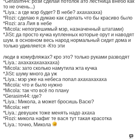
*Gerasim44: рози сделай потолок ато лестница внебо как
то не очень...)
*Liya.: а где мэр будет? В небе? ахахахаха)
*Rozi: сделаю я думаю как сделать что бы красиво было
*Rozi: ага Лия в небе
*Micola: непогрешимый мэр, назначенный штатами)
*JiSt: да просто кучка купленных которые орут и наводят
шум. в основном весь народ нормальный сидит дома и
только удивляется -Кто эти
люди в комуфляжах? кро это? только руками разводят
*Liya.: ахахахахахахаха)
*Micola: зато сколько намутила жта кучка
*JiSt: шуму много да уж
*Liya.: мэр уже на небеса попал ахахахахаха
*Micola: что и было нужно
*Micola: так что всё по плану
*Gerasim44: где?
*Liya.: Микола, а может бросишь Васю?
*Micola: нет
*Liya.: девушек тоже менять надо ахаха
*Rozi: микола нафиг те вася тут такая красотка
*Liya.: точно, Микола