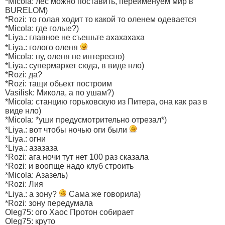
*Micola: лес можно поставить, переименуем мир в
BURELOM)
*Rozi: то голая ходит то какой то оленем одевается
*Micola: где голые?)
*Liya.: главное не съешьте ахахахаха
*Liya.: голого оленя
*Micola: ну, оленя не интересно)
*Liya.: супермаркет сюда, в виде нло)
*Rozi: да?
*Rozi: тащи обьект построим
Vasilisk: Микола, а по ушам?)
*Micola: станцию горьковскую из Питера, она как раз в
виде нло)
*Micola: *уши предусмотрительно отрезал*)
*Liya.: вот чтобы ночью оги были
*Liya.: огни
*Liya.: азазаза
*Rozi: ага ночи тут нет 100 раз сказала
*Rozi: и воопще надо клуб строить
*Micola: Азазель)
*Rozi: Лия
*Liya.: а зону?
Сама же говорила)
*Rozi: зону передумала
Oleg75: ого Хаос Протон собирает
Oleg75: круто