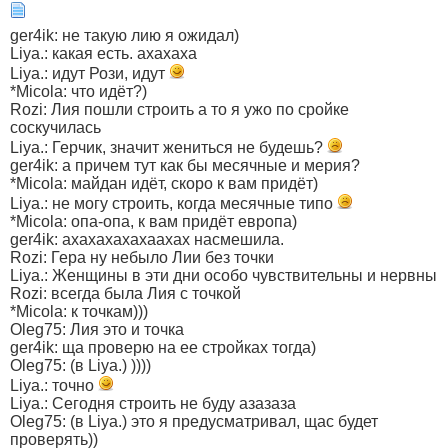
ger4ik: не такую лию я ожидал)
Liya.: какая есть. ахахаха
Liya.: идут Рози, идут
*Micola: что идёт?)
Rozi: Лия пошли строить а то я ужо по сройке
соскучилась
Liya.: Герчик, значит жениться не будешь?
ger4ik: а причем тут как бы месячные и мерия?
*Micola: майдан идёт, скоро к вам придёт)
Liya.: не могу строить, когда месячные типо
*Micola: опа-опа, к вам придёт европа)
ger4ik: ахахахахахаахах насмешила.
Rozi: Гера ну небыло Лии без точки
Liya.: Женщины в эти дни особо чувствительны и нервны
Rozi: всегда была Лия с точкой
*Micola: к точкам)))
Oleg75: Лия это и точка
ger4ik: ща проверю на ее стройках тогда)
Oleg75: (в Liya.) ))))
Liya.: точно
Liya.: Сегодня строить не буду азазаза
Oleg75: (в Liya.) это я предусматривал, щас будет
проверять))