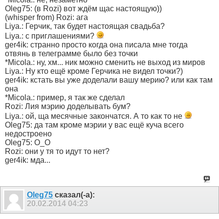
Oleg75: (в Rozi) вот ждём щас настоящую))
(whisper from) Rozi: ага
Liya.: Герчик, так будет настоящая свадьба?
Liya.: с приглашениями?
ger4ik: странно просто когда она писала мне тогда
отвянь в телеграмме было без точки
*Micola.: ну, хм... ник можно сменить не выход из миров
Liya.: Ну кто ещё кроме Герчика не видел точки?)
ger4ik: кстать вы уже доделали вашу мерию? или как там
она
*Micola.: пример, я так же сделал
Rozi: Лия мэрию доделывать бум?
Liya.: ой, ща месячные закончатся. А то как то не
Oleg75: да там кроме мэрии у вас ещё куча всего
недостроено
Oleg75: О_О
Rozi: они у тя то идут то нет?
ger4ik: мда...
Olеg75
сказал(-а):
20.02.2014
04:23