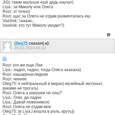
JiSt: такие малыши ешё дядь научат)
Liya.: за Миколу или Олега
Rozi: эт точно)
Rozi: щас за Олега не отдам размечталась иш
Vasilisk: таааак...
Vasilisk: кто тут Миколу уводит?)
Olеg75
сказал(-а):
20.02.2014
04:22
Rozi: кто же еще Лия
Liya.: ладно, ладно, тогда Олега ахахаха)
Rozi: нашаренаглядная
Rozi: чеееее
Oleg75: я нейтральный в мирах) музейный экспонат,
руками не трогать)
Rozi: Олега а херушки не хош?
Liya.: Олег, да ладно
Liya.: Давай поженимся)
Rozi: Олега не отдам мое
Oleg75: (в Liya.) вошла в роль, круть))