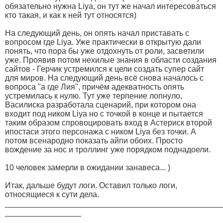
обязательно нужна Liya, он тут же начал интересоваться
кто такая, и как к ней тут относятся)
На следующий день, он опять начал приставать с
вопросом где Liya. Уже практически в открытую дали
понять, что пора бы уже отдохнуть от роли, засветили
уже. Проявив потом нехилые знания в области создания
сайтов - Герчик устремился к цели создать супер сайт
для миров. На следующий день всё снова началось с
вопроса "а где Лия", причём адекватность опять
устремилась к нулю. Тут уже терпение лопнуло,
Василиска разработала сценарий, при котором она
входит под ником Liya но с точкой в конце и пытается
таким образом спровоцировать вход в Астериск второй
ипостаси этого персонажа с ником Liya без точки. А
потом всенародно показать айпи обоих. Просто
вождение за нос и троллинг уже порядком поднадоели.
10 человек замерли в ожидании занавеса... )
Итак, дальше будут логи. Оставил только логи,
относящиеся к сути дела.
________________________________________________
_________________