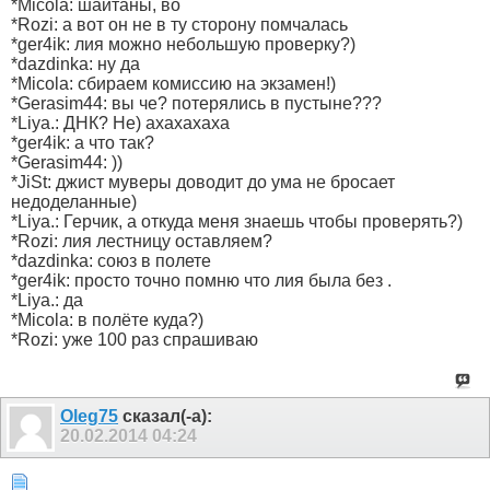
*Micola: шайтаны, во
*Rozi: а вот он не в ту сторону помчалась
*ger4ik: лия можно небольшую проверку?)
*dazdinka: ну да
*Micola: сбираем комиссию на экзамен!)
*Gerasim44: вы че? потерялись в пустыне???
*Liya.: ДНК? Не) ахахахаха
*ger4ik: а что так?
*Gerasim44: ))
*JiSt: джист муверы доводит до ума не бросает
недоделанные)
*Liya.: Герчик, а откуда меня знаешь чтобы проверять?)
*Rozi: лия лестницу оставляем?
*dazdinka: союз в полете
*ger4ik: просто точно помню что лия была без .
*Liya.: да
*Micola: в полёте куда?)
*Rozi: уже 100 раз спрашиваю
Olеg75
сказал(-а):
20.02.2014
04:24