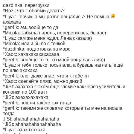
dazdinka: перегрузки
*Rozi: что с обоями делать?
*Liya.: Герчик, а мы разве общались? Не помню
ахахаха
*ger4ik: эм..вообще то да
*Micola: забыла пароль, перерегилась, бывает
*Liya.: сам же меня ждал, Лена сказала)
*Micola: или и была с точкой
*dazdinka: подготовка на марс
*Xaoc: хахахахахахахааа
*ger4ik: вообще то ты со мной общалась лия))
*Liya.: я тебя только посылала, а будешь наглеть, ещё
пошлю ахахаха
*ger4ik: олег даже знает что я к тебе тп
*Xaoc: сделайте пляж, можно дикий
*JiSt: ахахаха с эхом ещё гломче как через усилитель и
колонки по 100 ватт
*JiSt: ахахахахахаха
*ger4ik: пошли так же как тогда
*ger4ik: такими же словами которые ты мне написала
тогда
JiSt: ahahahahahahahaha
*JiSt: ahahahahahahahaha
*Liya.: ахахахахаха