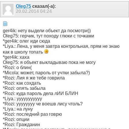
Olеg75
сказал(-а):
20.02.2014
04:24
ger4ik: нету выдели объект да посмотри))
Oleg75: герчик, тут походу глюки с точками
*ger4ik: олег иди сюда
*Liya.: Лена, у меня завтра контрольная, прям не знаю
как в школу топать
*ger4ik: хаха
Oleg75: я объект выкладываю пока не могу
*Rozi: о блин(
*Micola: может, пароль от учтки забыла?)
*Rozi: Лия я же тебе говрила
*Rozi: как сохдать
*Rozi: опять забыла
*Rozi: куда пароль дела лИИ БЛИН
*Liya.: ууууууууууу
*Rozi: уууууууу че воешв лису чтоль?
*Liya.: на луну
*Rozi: последний раз говрю
*Rozi: опции
*Rozi: Гражданин