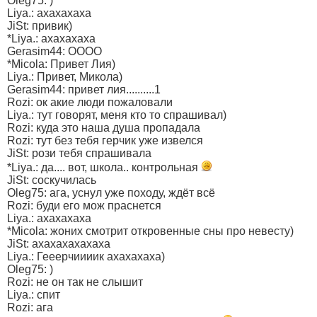
Oleg75: )
Liya.: ахахахаха
JiSt: привик)
*Liya.: ахахахаха
Gerasim44: ОООО
*Micola: Привет Лия)
Liya.: Привет, Микола)
Gerasim44: привет лия..........1
Rozi: ок акие люди пожаловали
Liya.: тут говорят, меня кто то спрашивал)
Rozi: куда это наша душа пропадала
Rozi: тут без тебя герчик уже извелся
JiSt: рози тебя спрашивала
*Liya.: да.... вот, школа.. контрольная
JiSt: соскучилась
Oleg75: ага, уснул уже походу, ждёт всё
Rozi: буди его мож праснется
Liya.: ахахахаха
*Micola: жоних смотрит откровенные сны про невесту)
JiSt: ахахахахахаха
Liya.: Гееерчиииик ахахахаха)
Oleg75: )
Rozi: не он так не слышит
Liya.: спит
Rozi: ага