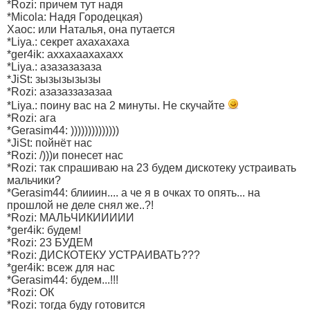
*Rozi: причем тут надя
*Micola: Надя Городецкая)
Xaoc: или Наталья, она путается
*Liya.: секрет ахахахаха
*ger4ik: аххахаахахахх
*Liya.: азазазазаза
*JiSt: зызызызызы
*Rozi: азазаззазазаа
*Liya.: поину вас на 2 минуты. Не скучайте
*Rozi: ага
*Gerasim44: ))))))))))))))
*JiSt: пойнёт нас
*Rozi: /)))и понесет нас
*Rozi: так спрашиваю на 23 будем дискотеку устраивать
мальчики?
*Gerasim44: блииин.... а че я в очках то опять... на
прошлой не деле снял же..?!
*Rozi: МАЛЬЧИКИИИИИ
*ger4ik: будем!
*Rozi: 23 БУДЕМ
*Rozi: ДИСКОТЕКУ УСТРАИВАТЬ???
*ger4ik: всеж для нас
*Gerasim44: будем...!!!
*Rozi: ОК
*Rozi: тогда буду готовится