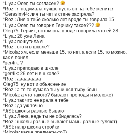
*Liya.: Олег, ты согласен?
*Rozi: я подумала лучше пусть он на тебе женится
*Gerasim44: лия ты чет в стене застряла?
*Rozi: Лия а тебе сколько лет вроде ты говрила 15
*Liya.: Олег, ты говорил Герчику такое???
Oleg75: Герчик, потом она вроде говорила что ей 28
*Liya.: 28 уже Лена
*Liya.: пошутила я
*Rozi: ого и в школе?
*Micola: хм, если меньше 15, то нет, а если 15, то можно,
как я понял
*ger4ik: ?
*Liya.: преподаю в школе
*ger4ik: 28 лет и в школе?
*Rozi: ааааааааа
Oleg75: ну вот и объяснение
*Rozi: а тя то думала ты учишся тьфу блин
*Micola: а что такого? бывают преподы и моложе)
*Liya.: так что не врала я тебе
*Rozi: да уж точно
*JiSt: школы разные бывают
*Liya.: Лена, ведь ты не обиделась?
*Rozi: школы разные бывают мамы разные гуляют)
*JiSt: напр школа стройки
*Micola: какие предметы-то?)