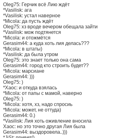
Oleg75: Герчик всё Лию ждёт
*Vasilisk: ага
*Vasilisk: устал наверное
*Micola: да пусть ждёт
Oleg75: хз вроде вечером обещала зайти
*Vasilisk: мож подтянется
*Micola: и отожмётся
Gerasim44: а куда хоть лия делась???
*Micola: в штаты)
*Vasilisk: да была утром
Oleg75: это знает только она сама
Gerasim44: город кто строить будет??
*Micola: марсиане
Gerasim44: )))
Oleg75: )
*Xaoc: и откуда взялась
*Micola: от папы с мамой, наверно
Oleg75: )
*Micola: хотя, хз, надо спросиь
*Micola: может, не оттуда)
Gerasim44: 0.)
*Vasilisk: Лия хоть оживление вносила
Xaoc: но это точно другая Лия была
Gerasim44: выздоровела..)))
*JiSt: привет()