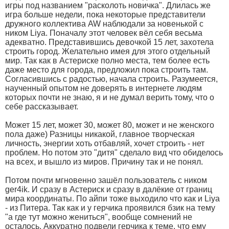
игры под названием "расколоть новичка". Длилась же
игра больше недели, пока некоторые представители
дружного коллектива AW наблюдали за новенькой с
ником Liya. Поначалу этот человек вёл себя весьма
адекватно. Представившись девочкой 15 лет, захотела
строить город. Желательно имея для этого отдельный
мир. Так как в Астериске полно места, тем более есть
даже место для города, предложил пока строить там.
Согласившись с радостью, начала строить. Разумеется,
наученный опытом не доверять в интернете людям
которых почти не знаю, я и не думал верить тому, что о
себе рассказывает.
Может 15 лет, может 30, может 80, может и не женского
пола даже) Разницы никакой, главное творческая
личность, энергии хоть отбавляй, хочет строить - нет
проблем. Но потом это "дитя" сделало вид что обиделось
на всех, и вышло из миров. Причину так и не понял.
Потом почти мгновенно зашёл пользователь с ником
ger4ik. И сразу в Астериск и сразу в далёкие от границ
мира координаты. По айпи тоже выходило что как и Liya
- из Питера. Так как и у герчика проявился бзик на тему
"а где тут можно жениться", вообще сомнений не
осталось. Аккуратно подвели герчика к теме, что ему