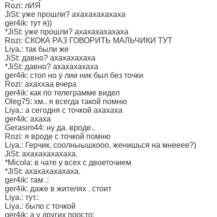
Rozi: лИЯ
JiSt: уже прошли? ахахахахахаха
ger4ik: тут я))
*JiSt: уже прошли? ахахахахахаха
Rozi: СКОКА РАЗ ГОВОРИТЬ МАЛЬЧИКИ ТУТ
Liya.: так были же
JiSt: давно? ахахахахаха
*JiSt: давно? ахахахахаха
ger4ik: стоп но у лии ник был без точки
Rozi: ахаххаа вчера
ger4ik: как по телеграмме видел
Oleg75: хм.. я всегда такой помню
Liya.: а сегодня с точкой ахахаха
ger4ik: ахаха
Gerasim44: ну да. вроде..
Rozi: я вроде с точкой помню
Liya.: Герчик, соолныышкооо, женишься на мнееее?)
JiSt: ахахахахахаха.
*Micola: в чате у всех с двоеточием
*JiSt: ахахахахахаха.
ger4ik: там .:
ger4ik: даже в жителях . стоит
Liya.: тут.:
Liya.: было с точкой
ger4ik: а у других просто: