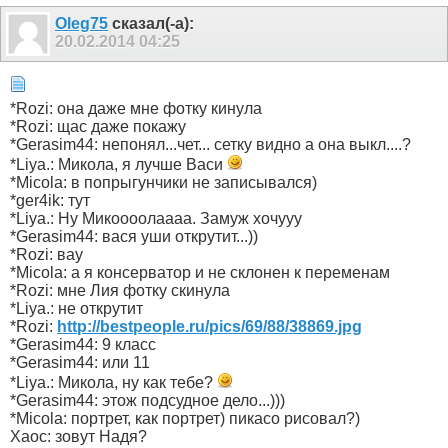
Olеg75
сказал(-а):
20.02.2014
04:25
*Rozi: она даже мне фотку кинула
*Rozi: щас даже покажу
*Gerasim44: непонял...чет... сетку видно а она выкл....?
*Liya.: Микола, я лучше Васи
*Micola: в попрыгунчики не записывался)
*ger4ik: тут
*Liya.: Ну Микоооолаааа. Замуж хочууу
*Gerasim44: вася уши открутит...))
*Rozi: вау
*Micola: а я консерватор и не склонен к переменам
*Rozi: мне Лия фотку скинула
*Liya.: не открутит
*Rozi:
http://bestpeople.ru/pics/69/88/38869.jpg
*Gerasim44: 9 класс
*Gerasim44: или 11
*Liya.: Микола, ну как тебе?
*Gerasim44: этож подсудное дело...)))
*Micola: портрет, как портрет) пикасо рисовал?)
Xaoc: зовут Надя?