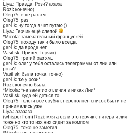
Liya.: Правда, Рози? ахаха
Rozi: конечно)
Oleg75: ещё рах хм..
Oleg75: раз
ger4ik: ну тогда я чет путаю ))
Liya.: Герчик ещё слепой
*Micola: замечательный францускей
Oleg75: походу так и было всегда
ger4ik: да вроде нет
Vasilisk: Привет, Герчик)
Oleg75: третий раз хм..
ger4ik: олег у тебя остались телеграммы от лии или
рози?
Vasilisk: была точка, точно)
ger4ik: т.е у рози*
Rozi: конечно была
*Micola: *не заметио отличия в никах Лии*
Vasilisk: куда ей деться то
Oleg75: телеги все срубил, переполнен список был и не
принимались уже
Liya.: азазаза
(whisper from) Rozi: мля а если это герчик с питера и лия
тоже но кто то изх них сидит за компом
Oleg75: тоже не заметил
*Micola.: не, незаметно