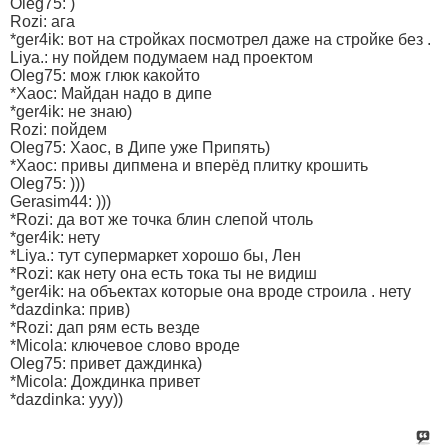
Oleg75: )
Rozi: ага
*ger4ik: вот на стройках посмотрел даже на стройке без .
Liya.: ну пойдем подумаем над проектом
Oleg75: мож глюк какойто
*Xaoc: Майдан надо в дипе
*ger4ik: не знаю)
Rozi: пойдем
Oleg75: Хаос, в Дипе уже Припять)
*Xaoc: привы дипмена и вперёд плитку крошить
Oleg75: )))
Gerasim44: )))
*Rozi: да вот же точка блин слепой чтоль
*ger4ik: нету
*Liya.: тут супермаркет хорошо бы, Лен
*Rozi: как нету она есть тока ты не видиш
*ger4ik: на объектах которые она вроде строила . нету
*dazdinka: прив)
*Rozi: дап рям есть везде
*Micola: ключевое слово вроде
Oleg75: привет даждинка)
*Micola: Дождинка привет
*dazdinka: ууу))