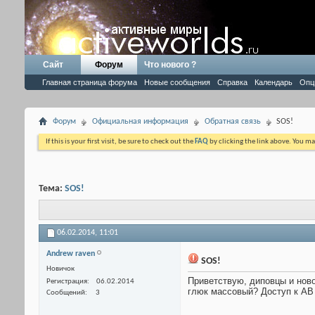
Сайт
Форум
Что нового ?
Главная страница форума
Новые сообщения
Справка
Календарь
Опц
Форум
Официальная информация
Обратная связь
SOS!
If this is your first visit, be sure to check out the
FAQ
by clicking the link above. You m
Тема:
SOS!
06.02.2014,
11:01
Andrew raven
SOS!
Новичок
Приветствую, диповцы и ново
Регистрация
06.02.2014
глюк массовый? Доступ к АВ 
Сообщений
3