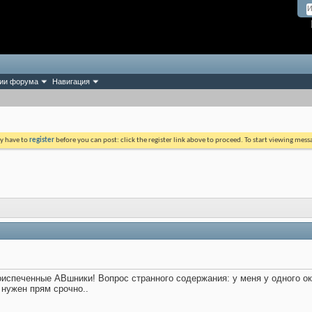
ии форума
Навигация
ay have to
register
before you can post: click the register link above to proceed. To start viewing mess
испеченные АВшники! Вопрос странного содержания: у меня у одного ок
нужен прям срочно..