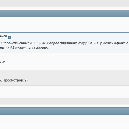
raven
 новоиспеченные АВшники! Вопрос странного содержания: у меня у одного 
туп к АВ нужен прям срочно..
мы:
б, Просмотров: 9)