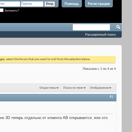
Помощь
Регистрация
Запомнить?
Расширенный поиск
ages, select the forum that you want to visit from the selection below.
Показано с 1 по 4 из 4
Опции темы
Поиск по теме
Отображение
#1
но 3D теперь отдельно от клиента АВ открывается, или это