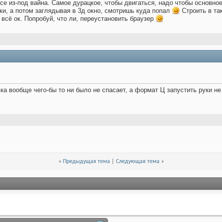
се из-под вайна. Самое дурацкое, чтобы двигаться, надо чтобы основное
и, а потом заглядывая в 3д окно, смотришь куда попал
Строить в та
 всё ок. Попробуй, что ли, переустановить браузер
вка вообще чего-бы то ни было не спасает, а формат Ц запустить руки н
«
Предыдущая тема
|
Следующая тема
»