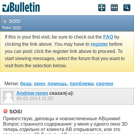
SOS!
Тема:
SOS!
If this is your first visit, be sure to check out the
FAQ
by
clicking the link above. You may have to
register
before
you can post: click the register link above to proceed. To
start viewing messages, select the forum that you want to
visit from the selection below.
Метки:
беда
,
окно
,
помощь
,
проблема
,
срочно
Andrew raven
сказал(-а):
06.02.2014
11:01
SOS!
Приветствую, диповцы и новоиспеченные АВшники!
Вопрос странного содержания: у меня у одного окно 3D
теперь отдельно от клиента АВ открывается, или это