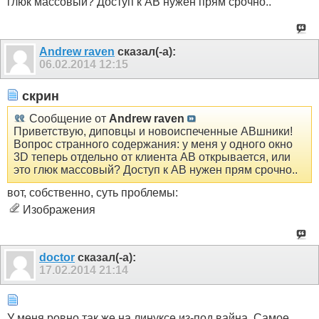
глюк массовый? Доступ к АВ нужен прям срочно..
Andrew raven
сказал(-а):
06.02.2014
12:15
скрин
Сообщение от
Andrew raven
Приветствую, диповцы и новоиспеченные АВшники!
Вопрос странного содержания: у меня у одного окно
3D теперь отдельно от клиента АВ открывается, или
это глюк массовый? Доступ к АВ нужен прям срочно..
вот, собственно, суть проблемы:
Изображения
doctor
сказал(-а):
17.02.2014
21:14
У меня ровно так же на линуксе из-под вайна. Самое