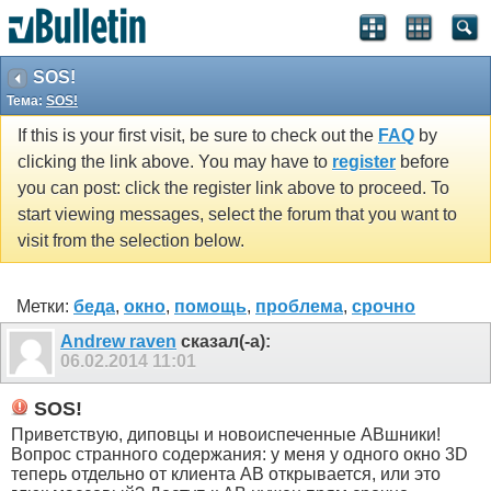
SOS!
Тема:
SOS!
If this is your first visit, be sure to check out the
FAQ
by
clicking the link above. You may have to
register
before
you can post: click the register link above to proceed. To
start viewing messages, select the forum that you want to
visit from the selection below.
Метки:
беда
,
окно
,
помощь
,
проблема
,
срочно
Andrew raven
сказал(-а):
06.02.2014
11:01
SOS!
Приветствую, диповцы и новоиспеченные АВшники!
Вопрос странного содержания: у меня у одного окно 3D
теперь отдельно от клиента АВ открывается, или это