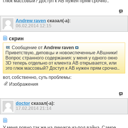
глюк массовый? Доступ к АВ нужен прям срочно..
Andrew raven
сказал(-а):
06.02.2014
12:15
скрин
Сообщение от
Andrew raven
Приветствую, диповцы и новоиспеченные АВшники!
Вопрос странного содержания: у меня у одного окно
3D теперь отдельно от клиента АВ открывается, или
это глюк массовый? Доступ к АВ нужен прям срочно..
вот, собственно, суть проблемы:
Изображения
doctor
сказал(-а):
17.02.2014
21:14
У меня ровно так же на линуксе из-под вайна. Самое