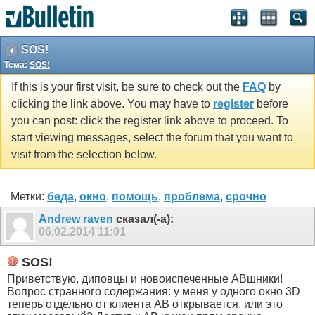
SOS!
Тема:
SOS!
If this is your first visit, be sure to check out the
FAQ
by
clicking the link above. You may have to
register
before
you can post: click the register link above to proceed. To
start viewing messages, select the forum that you want to
visit from the selection below.
Метки:
беда
,
окно
,
помощь
,
проблема
,
срочно
Andrew raven
сказал(-а):
06.02.2014
11:01
SOS!
Приветствую, диповцы и новоиспеченные АВшники!
Вопрос странного содержания: у меня у одного окно 3D
теперь отдельно от клиента АВ открывается, или это