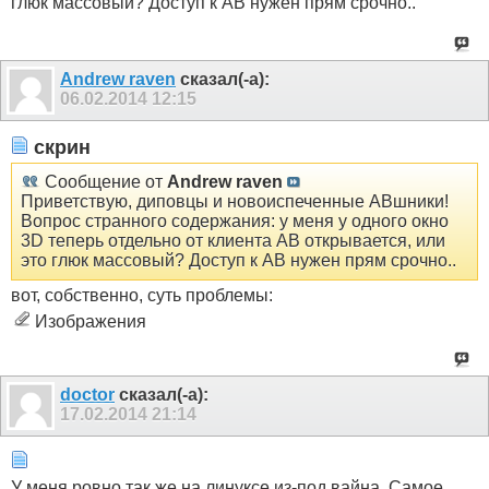
глюк массовый? Доступ к АВ нужен прям срочно..
Andrew raven
сказал(-а):
06.02.2014
12:15
скрин
Сообщение от
Andrew raven
Приветствую, диповцы и новоиспеченные АВшники!
Вопрос странного содержания: у меня у одного окно
3D теперь отдельно от клиента АВ открывается, или
это глюк массовый? Доступ к АВ нужен прям срочно..
вот, собственно, суть проблемы:
Изображения
doctor
сказал(-а):
17.02.2014
21:14
У меня ровно так же на линуксе из-под вайна. Самое