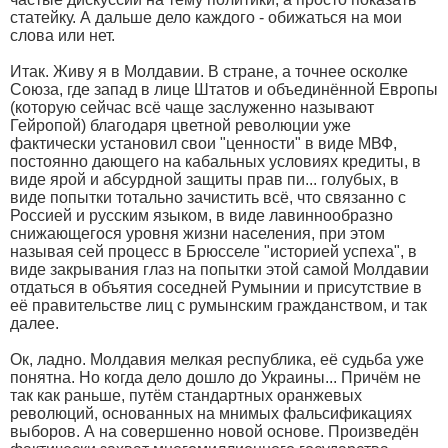
статейку. А дальше дело каждого - обижаться на мои
слова или нет.
Итак. Живу я в Молдавии. В стране, а точнее осколке
Союза, где запад в лице Штатов и объединённой Европы
(которую сейчас всё чаще заслуженно называют
Гейропой) благодаря цветной революции уже
фактически установил свои "ценности" в виде МВФ,
постоянно дающего на кабальных условиях кредиты, в
виде ярой и абсурдной защиты прав пи... голубых, в
виде попытки тотально зачистить всё, что связанно с
Россией и русским языком, в виде лавиннообразно
снижающегося уровня жизни населения, при этом
называя сей процесс в Брюсселе "историей успеха", в
виде закрывания глаз на попытки этой самой Молдавии
отдаться в объятия соседней Румынии и присутствие в
её правительстве лиц с румынским гражданством, и так
далее.
Ок, ладно. Молдавия мелкая республика, её судьба уже
понятна. Но когда дело дошло до Украины... Причём не
так как раньше, путём стандартных оранжевых
революций, основанных на мнимых фальсификациях
выборов. А на совершенно новой основе. Произведён