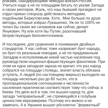
рожами, скандирующими чемодан-вокзал-Россия.
Учиться надо а не по площадям бегать по указке Запада
и своих ректоров. Жаль, что наш бывший президент не
отдал приказ спецназу действовать методами,
подобными Беркутовским. Хотя.. Мне больше по душе
методы, которые избрал Лукашенко. Уж он то 100% не
топил бы своих же силовиков как сейчас делает
Янукович. Ну или хотя бы Путин, разогнавший
безумствующих белоленточников.
И последнее, для сравнения и понимания двойных
стандартов. У нас сейчас тоже назревает бунт народа,
но бунт по реальным поводам, а не по придуманным
Западом и исполняемым некой частью населения под
руководством национал-фашиствующих фанатиков. При
этом ни одна западная зараза не кричит, что раз народ
собрался на площади столицы, значит власть обязана
уступить. А людей (по настоящему мирных) выходило на
площадь несколько раз до 60 тысяч, что в
пропорциональном соотношении к численности
населения практически соответствует тому что сейчас в
Киеве. Но дело всё в том, что вышел народ то, для
запада "неправильный", не стремящийся к голубым
ценностям евроамерики. Поэтому его можно и не
замечать. А в Украине вышел абсолютно "форматный"