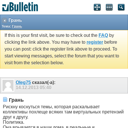
Грань
Тема:
Грань
If this is your first visit, be sure to check out the
FAQ
by
clicking the link above. You may have to
register
before
you can post: click the register link above to proceed. To
start viewing messages, select the forum that you want to
visit from the selection below.
Olеg75
сказал(-а):
14.12.2013
05:40
Грань
Рискну коснуться темы, которая раскалывает
коллективы похлеще всяких там виртуальных претензий
друг к другу.
Политика.
Она врывается в наши дома, в реальные и