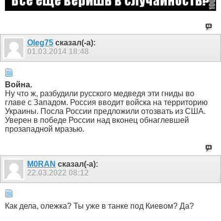
Olеg75
сказал(-а):
01.03.2014
18:48
Война.
Ну что ж, разбудили русского медведя эти гниды во
главе с Западом. Россия вводит войска на территорию
Украины. Посла России предложили отозвать из США.
Уверен в победе России над вконец обнаглевшей
прозападной мразью.
M0RAN
сказал(-а):
22.03.2022
08:12
Как дела, олежка? Ты уже в танке под Киевом? Да?