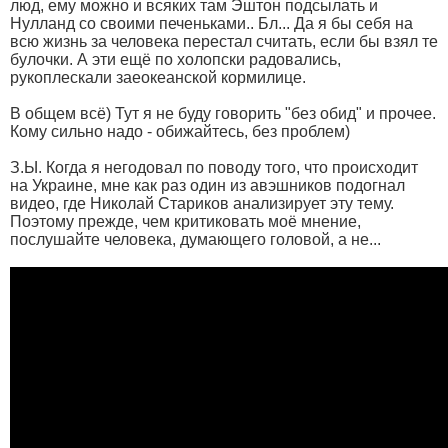
люд, ему можно и всяких там Эштон подсылать и
Нулланд со своими печеньками.. Бл... Да я бы себя на
всю жизнь за человека перестал считать, если бы взял те
булочки. А эти ещё по холопски радовались,
рукоплескали заеокеанской кормилице.
В общем всё) Тут я не буду говорить "без обид" и прочее.
Кому сильно надо - обижайтесь, без проблем)
З.Ы. Когда я негодовал по поводу того, что происходит
на Украине, мне как раз один из авэшников подогнал
видео, где Николай Стариков анализирует эту тему.
Поэтому прежде, чем критиковать моё мнение,
послушайте человека, думающего головой, а не...