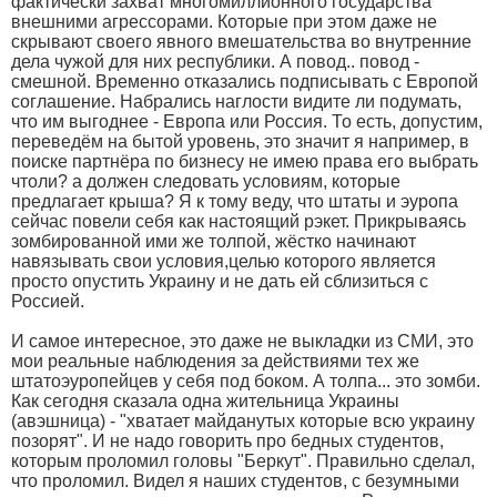
фактически захват многомиллионного государства
внешними агрессорами. Которые при этом даже не
скрывают своего явного вмешательства во внутренние
дела чужой для них республики. А повод.. повод -
смешной. Временно отказались подписывать с Европой
соглашение. Набрались наглости видите ли подумать,
что им выгоднее - Европа или Россия. То есть, допустим,
переведём на бытой уровень, это значит я например, в
поиске партнёра по бизнесу не имею права его выбрать
чтоли? а должен следовать условиям, которые
предлагает крыша? Я к тому веду, что штаты и эуропа
сейчас повели себя как настоящий рэкет. Прикрываясь
зомбированной ими же толпой, жёстко начинают
навязывать свои условия,целью которого является
просто опустить Украину и не дать ей сблизиться с
Россией.
И самое интересное, это даже не выкладки из СМИ, это
мои реальные наблюдения за действиями тех же
штатоэуропейцев у себя под боком. А толпа... это зомби.
Как сегодня сказала одна жительница Украины
(авэшница) - "хватает майданутых которые всю украину
позорят". И не надо говорить про бедных студентов,
которым проломил головы "Беркут". Правильно сделал,
что проломил. Видел я наших студентов, с безумными