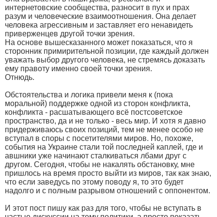
интернетовские сообщества, разносит в пух и прах
разум и человеческие взаимоотношения. Она делает
человека агрессивным и заставляет его ненавидеть
приверженцев другой точки зрения.
На основе вышесказанного может показаться, что я
сторонник примирительной позиции, где каждый должен
уважать выбор другого человека, не стремясь доказать
ему правоту именно своей точки зрения.
Отнюдь.
Обстоятельства и логика привели меня к (пока
моральной) поддержке одной из сторон конфликта,
конфликта - расшатывающего всё постсоветское
пространство, да и не только - весь мир. И хотя я давно
придерживаюсь своих позиций, тем не менее особо не
вступал в споры с посетителями миров. Но, похоже,
события на Украине стали той последней каплей, где и
авшники уже начинают сталкиваться лбами друг с
другом. Сегодня, чтобы не накалять обстановку, мне
пришлось на время просто выйти из миров, так как знаю,
что если заведусь по этому поводу я, то это будет
надолго и с полным разрывом отношений с оппонентом.
И этот пост пишу как раз для того, чтобы не вступать в
частые дискуссии на тему политики, а просто показать