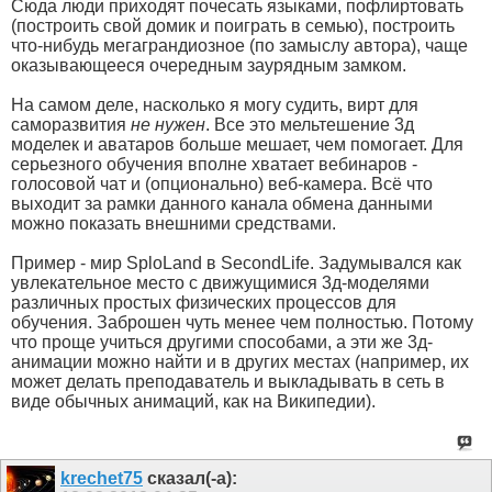
Сюда люди приходят почесать языками, пофлиртовать
(построить свой домик и поиграть в семью), построить
что-нибудь мегаграндиозное (по замыслу автора), чаще
оказывающееся очередным заурядным замком.
На самом деле, насколько я могу судить, вирт для
саморазвития
не нужен
. Все это мельтешение 3д
моделек и аватаров больше мешает, чем помогает. Для
серьезного обучения вполне хватает вебинаров -
голосовой чат и (опционально) веб-камера. Всё что
выходит за рамки данного канала обмена данными
можно показать внешними средствами.
Пример - мир SploLand в SecondLife. Задумывался как
увлекательное место с движущимися 3д-моделями
различных простых физических процессов для
обучения. Заброшен чуть менее чем полностью. Потому
что проще учиться другими способами, а эти же 3д-
анимации можно найти и в других местах (например, их
может делать преподаватель и выкладывать в сеть в
виде обычных анимаций, как на Википедии).
krechet75
сказал(-а):