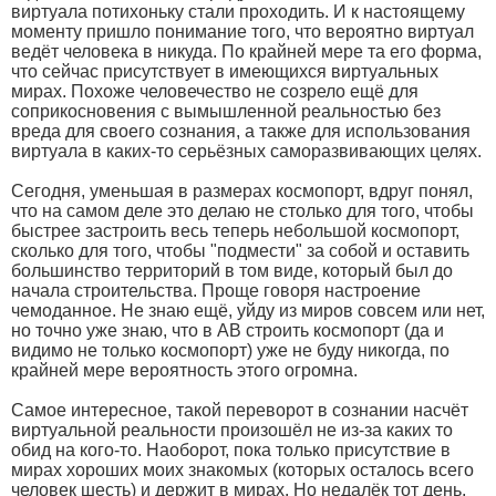
виртуала потихоньку стали проходить. И к настоящему
моменту пришло понимание того, что вероятно виртуал
ведёт человека в никуда. По крайней мере та его форма,
что сейчас присутствует в имеющихся виртуальных
мирах. Похоже человечество не созрело ещё для
соприкосновения с вымышленной реальностью без
вреда для своего сознания, а также для использования
виртуала в каких-то серьёзных саморазвивающих целях.
Сегодня, уменьшая в размерах космопорт, вдруг понял,
что на самом деле это делаю не столько для того, чтобы
быстрее застроить весь теперь небольшой космопорт,
сколько для того, чтобы "подмести" за собой и оставить
большинство территорий в том виде, который был до
начала строительства. Проще говоря настроение
чемоданное. Не знаю ещё, уйду из миров совсем или нет,
но точно уже знаю, что в АВ строить космопорт (да и
видимо не только космопорт) уже не буду никогда, по
крайней мере вероятность этого огромна.
Самое интересное, такой переворот в сознании насчёт
виртуальной реальности произошёл не из-за каких то
обид на кого-то. Наоборот, пока только присутствие в
мирах хороших моих знакомых (которых осталось всего
человек шесть) и держит в мирах. Но недалёк тот день,