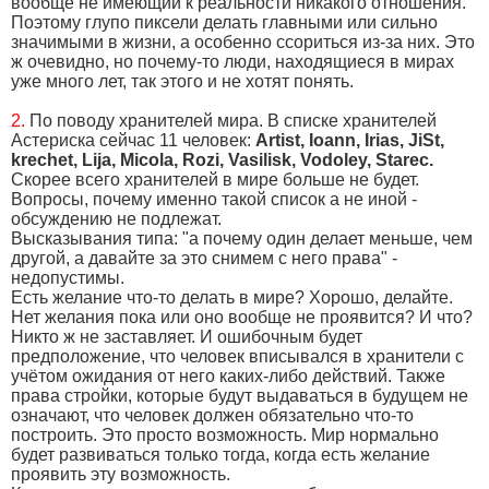
вообще не имеющий к реальности никакого отношения.
Поэтому глупо пиксели делать главными или сильно
значимыми в жизни, а особенно ссориться из-за них. Это
ж очевидно, но почему-то люди, находящиеся в мирах
уже много лет, так этого и не хотят понять.
2.
По поводу хранителей мира. В списке хранителей
Астериска сейчас 11 человек:
Artist, Ioann, Irias, JiSt,
krechet, Lija, Micola, Rozi, Vasilisk, Vodoley, Starec.
Скорее всего хранителей в мире больше не будет.
Вопросы, почему именно такой список а не иной -
обсуждению не подлежат.
Высказывания типа: "а почему один делает меньше, чем
другой, а давайте за это снимем с него права" -
недопустимы.
Есть желание что-то делать в мире? Хорошо, делайте.
Нет желания пока или оно вообще не проявится? И что?
Никто ж не заставляет. И ошибочным будет
предположение, что человек вписывался в хранители с
учётом ожидания от него каких-либо действий. Также
права стройки, которые будут выдаваться в будущем не
означают, что человек должен обязательно что-то
построить. Это просто возможность. Мир нормально
будет развиваться только тогда, когда есть желание
проявить эту возможность.