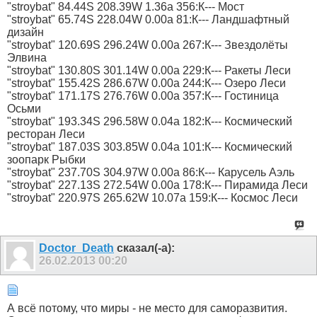
"stroybat" 84.44S 208.39W 1.36a 356:К--- Мост
"stroybat" 65.74S 228.04W 0.00a 81:К--- Ландшафтный
дизайн
"stroybat" 120.69S 296.24W 0.00a 267:К--- Звездолёты
Элвина
"stroybat" 130.80S 301.14W 0.00a 229:К--- Ракеты Леси
"stroybat" 155.42S 286.67W 0.00a 244:К--- Озеро Леси
"stroybat" 171.17S 276.76W 0.00a 357:К--- Гостиница
Осьми
"stroybat" 193.34S 296.58W 0.04a 182:К--- Космический
ресторан Леси
"stroybat" 187.03S 303.85W 0.04a 101:К--- Космический
зоопарк Рыбки
"stroybat" 237.70S 304.97W 0.00a 86:К--- Карусель Аэль
"stroybat" 227.13S 272.54W 0.00a 178:К--- Пирамида Леси
"stroybat" 220.97S 265.62W 10.07a 159:К--- Космос Леси
Doctor_Death
сказал(-а):
26.02.2013
00:20
А всё потому, что миры - не место для саморазвития.