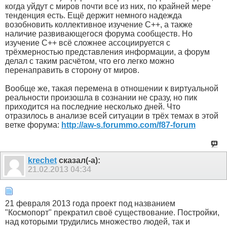
когда уйдут с миров почти все из них, по крайней мере
тенденция есть. Ещё держит немного надежда
возобновить коллективное изучение C++, а также
наличие развивающегося форума сообществ. Но
изучение С++ всё сложнее ассоциируется с
трёхмерностью представления информации, а форум
делал с таким расчётом, что его легко можно
перенаправить в сторону от миров.
Вообще же, такая перемена в отношении к виртуальной
реальности произошла в сознании не сразу, но пик
приходится на последние несколько дней. Что
отразилось в анализе всей ситуации в трёх темах в этой
ветке форума:
http://aw-s.forummo.com/f87-forum
krechet
сказал(-а):
21.02.2013
04:34
21 февраля 2013 года проект под названием
"Космопорт" прекратил своё существование. Постройки,
над которыми трудились множество людей, так и