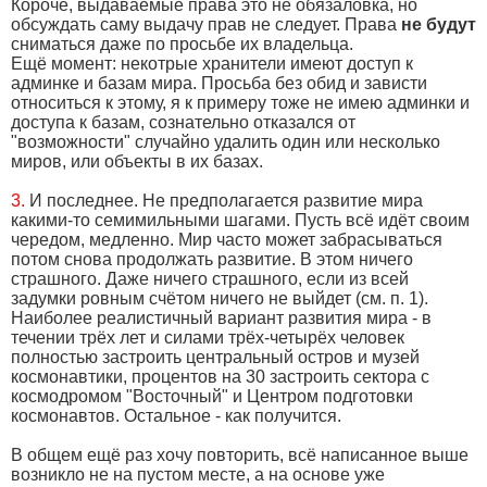
Короче, выдаваемые права это не обязаловка, но
обсуждать саму выдачу прав не следует. Права
не будут
сниматься даже по просьбе их владельца.
Ещё момент: некотрые хранители имеют доступ к
админке и базам мира. Просьба без обид и зависти
относиться к этому, я к примеру тоже не имею админки и
доступа к базам, сознательно отказался от
"возможности" случайно удалить один или несколько
миров, или объекты в их базах.
3.
И последнее. Не предполагается развитие мира
какими-то семимильными шагами. Пусть всё идёт своим
чередом, медленно. Мир часто может забрасываться
потом снова продолжать развитие. В этом ничего
страшного. Даже ничего страшного, если из всей
задумки ровным счётом ничего не выйдет (см. п. 1).
Наиболее реалистичный вариант развития мира - в
течении трёх лет и силами трёх-четырёх человек
полностью застроить центральный остров и музей
космонавтики, процентов на 30 застроить сектора с
космодромом "Восточный" и Центром подготовки
космонавтов. Остальное - как получится.
В общем ещё раз хочу повторить, всё написанное выше
возникло не на пустом месте, а на основе уже