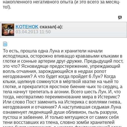
накопленного негативного опыта (и это всего за месяц-
то!).
KOTEHOK
сказал(-а):
03.04.2013
11:50
То есть, прошла одна Луна и хранители начали
исподтишка, осторожно впиваццо крававыми клыками в
глотки и сонные артерии друг-дружке. Предыдущий пост,
это что? Ясновидяще предостережение, упреждающий
вопль отчаяния, зарождающийся в недрах ропот
негодования? А что будет когда пройдет 6 Лун? Когда
клыки, щелкнув сомкнутся в мёртвой хватке на чьей то
глотке, и прекратится яростное биение чьих то сердец, а
тела начнут трепетать в агонии. Всего шесть Лун. И, что
тогда, неотвратимо переименование мира в Истерикс?
Или слово Пост заменить на Истерика с воплями гнева,
негодования и отчаяния? А наступившая седьмая Луна
ознаменует леденящий души обливион, пыль разрухи,
пустош и забвение. И только мятущиеся от самих себя
тени восставших из тлена, словно зомби хранителей