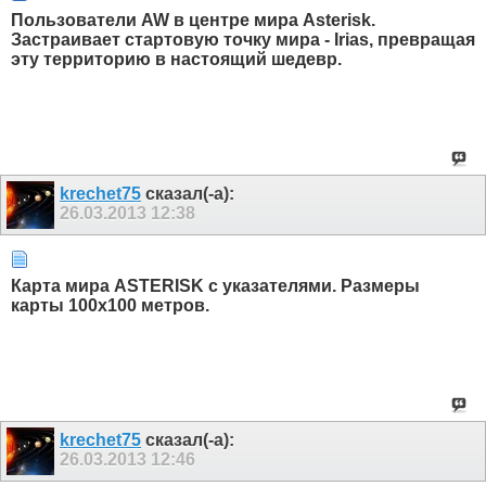
Пользователи AW в центре мира Asterisk.
Застраивает стартовую точку мира - Irias, превращая
эту территорию в настоящий шедевр.
krechet75
сказал(-а):
26.03.2013
12:38
Карта мира ASTERISK с указателями. Размеры
карты 100х100 метров.
krechet75
сказал(-а):
26.03.2013
12:46