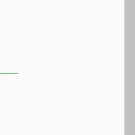
_________
_________