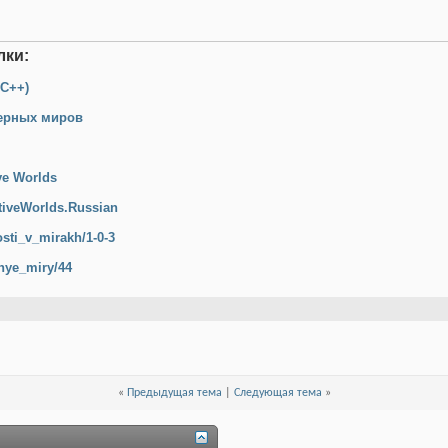
лки:
 C++)
мерных миров
ve Worlds
tiveWorlds.Russian
osti_v_mirakh/1-0-3
vnye_miry/44
«
Предыдущая тема
|
Следующая тема
»