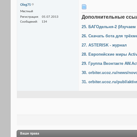
Olеg75
Местный
Дополнительные ссы
Регистрация
05.07.2013
Сообщений
134
25. БАГОдельня-2 (Изучаем
26. Скачать бота для трёх
27. ASTERISK - журнал
28. Европейские миры Acti
29. Группа Вконтакте AW.Ac
30. orbiter.ucoz.ru/news/nov
31. orbiter.ucoz.ru/publ/akti
Ваши права