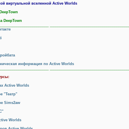
ой виртуальной вселенной Active Worlds
 DeepTown
ра DeepTown
_________________________ _______________________________________
нтакте
i
тройбата
хническая информация по Active Worlds
_________________________ _______________________________________
урсы:
ах Active Worlds
е "Театр"
ре Sims2aw
С"
ctive Worlds
ров Active Worlds