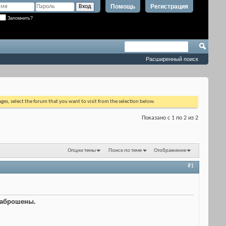
Помощь
Регистрация
Запомнить?
Расширенный поиск
ages, select the forum that you want to visit from the selection below.
Показано с 1 по 2 из 2
Опции темы
Поиск по теме
Отображение
#1
заброшены.