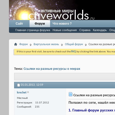
Сайт
Форум
Что нового ?
Главная страница форума
Новые сообщения
Справка
Календарь
Опц
Форум
Виртуальная жизнь
Общий форум
Ссылки на разные р
If this is your first visit, be sure to check out the
FAQ
by clicking the link above. You m
Тема:
Ссылки на разные ресурсы о мирах
01.01.2013,
12:59
krechet
Ссылки на разные ресурс
Местный
Полазил по сети, нашёл не
Регистрация
15.07.2012
Сообщений
235
1. Главный форум русских 