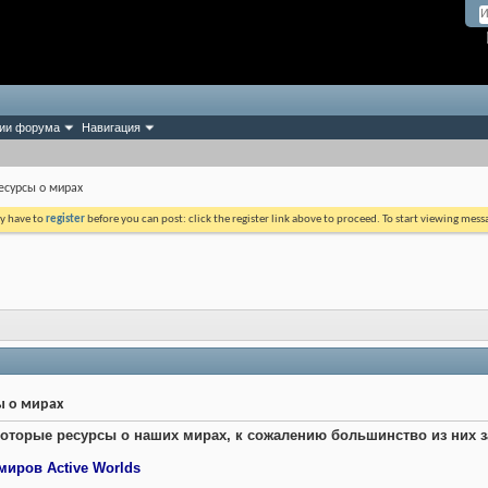
ии форума
Навигация
есурсы о мирах
ay have to
register
before you can post: click the register link above to proceed. To start viewing mess
ы о мирах
которые ресурсы о наших мирах, к сожалению большинство из них 
миров Active Worlds