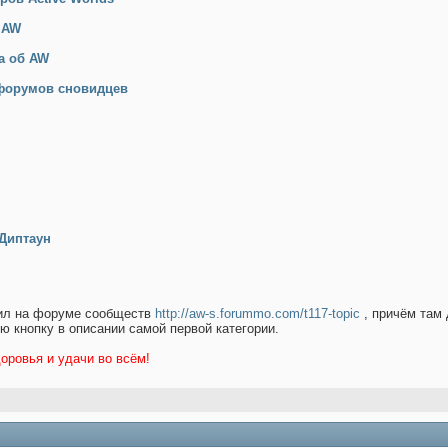
б AW
та об AW
 форумов сновидцев
 Диптаун
жил на форуме сообществ
http://aw-s.forummo.com/t117-topic
, причём там 
ю кнопку в описании самой первой категории.
оровья и удачи во всём!