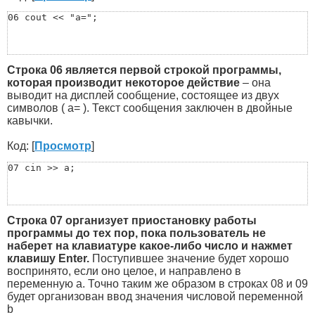
06 cout << "a=";
Строка 06 является первой строкой программы,
которая производит некоторое действие
– она
выводит на дисплей сообщение, состоящее из двух
символов ( a= ). Текст сообщения заключен в двойные
кавычки.
Код: [
Просмотр
]
07 cin >> a;
Строка 07 организует приостановку работы
программы до тех пор, пока пользователь не
наберет на клавиатуре какое-либо число и нажмет
клавишу Enter.
Поступившее значение будет хорошо
воспринято, если оно целое, и направлено в
переменную a. Точно таким же образом в строках 08 и 09
будет организован ввод значения числовой переменной
b