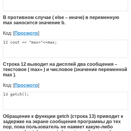
В противном случае ( else – иначе) в переменную
max заносится значение b.
Код: [
Просмотр
]
12 cout << "max="<<max;
Строка 12 выводит на дисплей два сообщения –
текстовое ( max= ) и числовое (значение переменной
max ).
Код: [
Просмотр
]
13 getch();
Обращение к функции getch (строка 13) приводит к
задержке на экране сообщения программы до тех
пор, пока пользователь не нажмет какую-либо