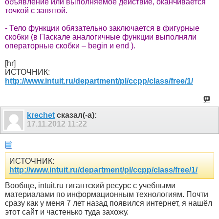
объявление или выполняемое действие, оканчивается
точкой с запятой.
- Тело функции обязательно заключается в фигурные
скобки (в Паскале аналогичные функции выполняли
операторные скобки – begin и end ).
[hr]
ИСТОЧНИК:
http://www.intuit.ru/department/pl/ccpp/class/free/1/
krechet
сказал(-а):
17.11.2012
11:22
ИСТОЧНИК:
http://www.intuit.ru/department/pl/ccpp/class/free/1/
Вообще, intuit.ru гигантский ресурс с учебными
материалами по информационным технологиям. Почти
сразу как у меня 7 лет назад появился интернет, я нашёл
этот сайт и частенько туда захожу.