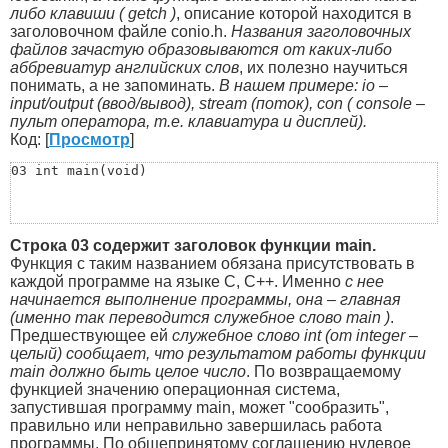
либо клавиши ( getch )
, описание которой находится в
заголовочном файле conio.h.
Названия заголовочных
файлов зачастую образовываются от каких-либо
аббревиатур английских слов
, их полезно научиться
понимать, а не запоминать.
В нашем примере: io –
input/output (ввод/вывод), stream (поток), con ( console –
пульт оператора, т.е. клавиатура и дисплей).
Код: [
Просмотр
]
03 int main(void)
Строка 03 содержит заголовок функции main.
Функция с таким названием обязана присутствовать в
каждой программе на языке C, C++. Именно
с нее
начинается выполнение программы, она – главная
(именно так переводится служебное слово main )
.
Предшествующее ей
служебное слово int (от integer –
целый) сообщает, что результатом работы функции
main должно быть целое число
. По возвращаемому
функцией значению операционная система,
запустившая программу main, может "сообразить",
правильно или неправильно завершилась работа
программы. По общепринятому соглашению нулевое