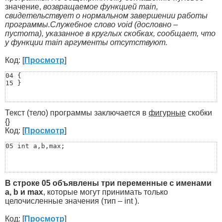
значение,
возвращаемое функцией main,
свидетельствует о нормальном завершении работы
программы.Служебное слово void (дословно –
пустота), указанное в круглых скобках, сообщает, что
у функции main аргументы отсутствуют.
Код: [
Просмотр
]
04 {

15 }
Текст (тело) программы заключается в
фигурные
скобки
{}
Код: [
Просмотр
]
05 int a,b,max;
В строке 05 объявлены три переменные с именами
a, b и max
, которые могут принимать только
целочисленные значения (тип – int ).
Код: [
Просмотр
]