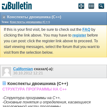
Конспекты двоишника (С++)
Тема:
Конспекты двоишника (С++)
If this is your first visit, be sure to check out the
FAQ
by
clicking the link above. You may have to
register
before
you can post: click the register link above to proceed. To
start viewing messages, select the forum that you want to
visit from the selection below.
Californian
сказал(-а):
30.10.2012
12:21
Конспекты двоишника (С++)
СТРУКТУРА ПРОГРАММЫ НА С++
-Структура программы на C++.
-Основные понятия и определения, касающиеся
заголовочной части программы