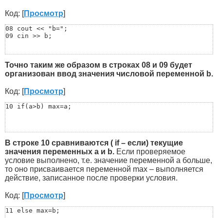
Код: [
Просмотр
]
08 cout << "b=";

09 cin >> b;
Точно таким же образом в строках 08 и 09 будет
организован ввод значения числовой переменной b.
Код: [
Просмотр
]
10 if(a>b) max=a;
В строке 10 сравниваются ( if – если) текущие
значения переменных a и b.
Если проверяемое
условие выполнено, т.е. значение переменной a больше,
то оно присваивается переменной max – выполняется
действие, записанное после проверки условия.
Код: [
Просмотр
]
11 else max=b;