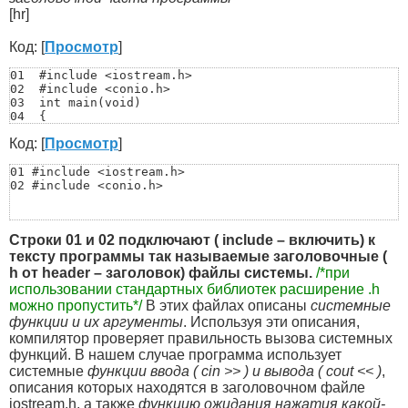
[hr]
Код: [
Просмотр
]
01  #include <iostream.h>

02  #include <conio.h>

03  int main(void)

04  {

05    int a,b,max;

Код: [
Просмотр
]
06    cout << "a=";          //приглашение ввести значе
07    cin >> a;              //ввод значения переменной
08    cout << "b=";          //приглашение ввести значе
01 #include <iostream.h>

09    cin >> b;              //ввод значения переменной
02 #include <conio.h>
10    if(a>b) max=a;         //если a>b то max=a

11    else max=b;            //иначе max=b

12    cout << "max="<<max;   //вывод максимального знач
Строки 01 и 02 подключают ( include – включить) к
13    getch();               //останов до нажатия клави
14    return 0;              //выход из функции

тексту программы так называемые заголовочные (
15  }
h от header – заголовок) файлы системы.
/*при
использовании стандартных библиотек расширение .h
можно пропустить*/
В этих файлах описаны
системные
функции и их аргументы
. Используя эти описания,
компилятор проверяет правильность вызова системных
функций. В нашем случае программа использует
системные
функции ввода ( cin >> ) и вывода ( cout << )
,
описания которых находятся в заголовочном файле
iostream.h, а также
функцию ожидания нажатия какой-