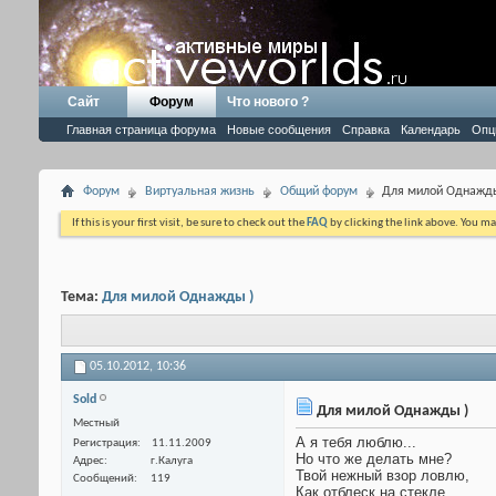
Сайт
Форум
Что нового ?
Главная страница форума
Новые сообщения
Справка
Календарь
Опц
Форум
Виртуальная жизнь
Общий форум
Для милой Однажды
If this is your first visit, be sure to check out the
FAQ
by clicking the link above. You m
Тема:
Для милой Однажды )
05.10.2012,
10:36
Sold
Для милой Однажды )
Местный
А я тебя люблю...
Регистрация
11.11.2009
Но что же делать мне?
Адрес
г.Калуга
Твой нежный взор ловлю,
Сообщений
119
Как отблеск на стекле...