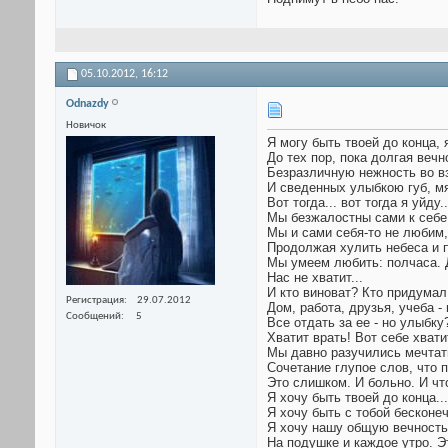
05.10.2012,
16:12
Odnazdy
Новичок
Я могу быть твоей до конца, 
До тех пор, пока долгая вечн
Безразличную нежность во в
И сведенных улыбкою губ, мя
Вот тогда... вот тогда я уйду..
Мы безжалостны сами к себе
Мы и сами себя-то не любим
Продолжая хулить небеса и п
Мы умеем любить: полчаса. 
Нас не хватит...
И кто виноват? Кто придумал
Регистрация
29.07.2012
Дом, работа, друзья, учеба -
Сообщений
5
Все отдать за ее - но улыбку
Хватит врать! Вот себе хватит
Мы давно разучились мечтат
Сочетание глупое слов, что 
Это слишком. И больно. И чт
Я хочу быть твоей до конца...
Я хочу быть с тобой бесконеч
Я хочу нашу общую вечность
На подушке и каждое утро. Э