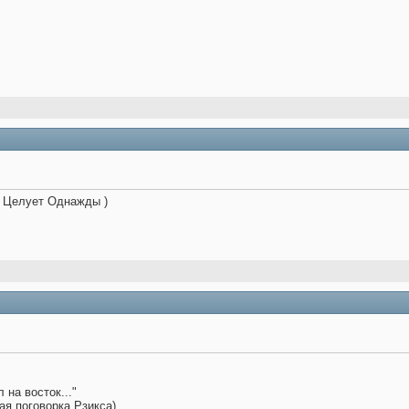
)) Целует Однажды )
 на восток..."
ая поговорка Рзикса)