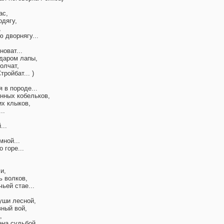
ас,
одягу,
,
 дворнягу...
оват...
ударом лапы,
олчат,
ройбат... )
 в породе...
нных кобельков,
их клыков,
..
...
мной...
 горе...
и,
ь волков,
чьей стае...
луши лесной,
вный вой,
,
ена судьбой...