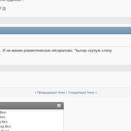
 )))
. И не менее романтическое обсиралово. *вытер скупую слезу
«
Предыдущая тема
|
Следующая тема
»
Вкл.
Вкл.
д
Вкл.
код
Вкл.