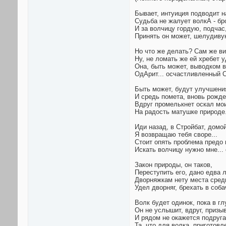
Бывает, интуиция подводит н
Судьба не жалует волкА - бр
И за волчицу гордую, подчас
Принять он может, шелудивую
Но что же делать? Сам же вин
Ну, не ломать же ей хребет 
Она, быть может, выводком в
ОдАрит... осчастливленный Ст
Быть может, будут улучшения
И средь помета, вновь рожде
Вдруг промелькнет оскал мо
На радость матушке природе.
Иди назад, в Стройбат, домой
Я возвращаю тебя своре...
Стоит опять проблема предо 
Искать волчицу нужно мне... о
Закон природы, он таков,
Переступить его, дано едва л
Дворняжкам нету места сред
Удел дворняг, брехать в соба
Волк будет одинок, пока в г
Он не услышит, вдруг, призы
И рядом не окажется подруга
Та, что для волка, приготовл