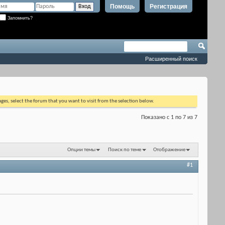
Помощь
Регистрация
Запомнить?
Расширенный поиск
ages, select the forum that you want to visit from the selection below.
Показано с 1 по 7 из 7
Опции темы
Поиск по теме
Отображение
#1