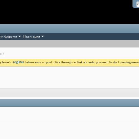
ии форума
Навигация
 )
ay have to
register
before you can post: click the register link above to proceed. To start viewing mess