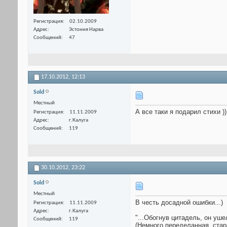
Регистрация
02.10.2009
Адрес
Эстония Нарва
Сообщений
47
17.10.2012,
12:13
Sold
Местный
А все таки я подарил стихи 
Регистрация
11.11.2009
Адрес
г.Калуга
Сообщений
119
30.10.2012,
23:22
Sold
Местный
В честь досадной ошибки...)
Регистрация
11.11.2009
Адрес
г.Калуга
"...Обогнув цитадель, он ушел
Сообщений
119
(Немного переделанная, стар