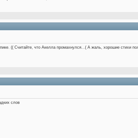
пике. (( Считайте, что Акелла промахнулся...( А жаль, хорошие стихи по
адких слов