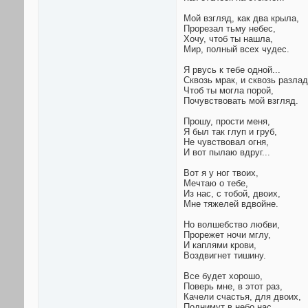
Мой взгляд, как два крыла,
Прорезал тьму небес,
Хочу, чтоб ты нашла,
Мир, полный всех чудес.
Я рвусь к тебе одной...
Сквозь мрак, и сквозь разлад
Чтоб ты могла порой,
Почувствовать мой взгляд.
Прошу, прости меня,
Я был так глуп и груб,
Не чувствовал огня,
И вот пылаю вдруг...
Вот я у ног твоих,
Мечтаю о тебе,
Из нас, с тобой, двоих,
Мне тяжелей вдвойне.
Но волшебство любви,
Прорежет ночи мглу,
И каплями крови,
Воздвигнет тишину.
Все будет хорошо,
Поверь мне, в этот раз,
Качели счастья, для двоих,
Поднимут в небо нас.