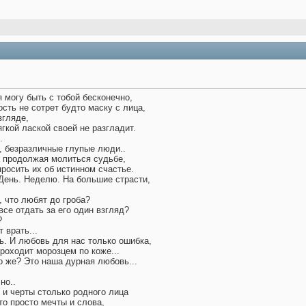
я могу быть с тобой бесконечно,
ость не сотрет будто маску с лица,
згляде,
гкой лаской своей не разгладит.
.
, безразличные глупые люди..
, продолжая молиться судьбе,
росить их об истинном счастье.
День. Неделю. На большие страсти,
, что любят до гроба?
 все отдать за его один взгляд?
?
 врать...
ь. И любовь для нас только ошибка,
проходит морозцем по коже...
о же? Это наша дурная любовь...
но..
 и черты столько родного лица
то просто мечты и слова,