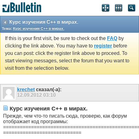
Курс изучения C++ в мирах.
Тема:
Курс изучения C++ в мирах.
If this is your first visit, be sure to check out the
FAQ
by
clicking the link above. You may have to
register
before
you can post: click the register link above to proceed. To
start viewing messages, select the forum that you want to
visit from the selection below.
krechet
сказал(-а):
12.09.2012
03:10
Курс изучения C++ в мирах.
Прежде, чем что-то писать сюда, проверю, как форум
отображает код программы:
================================================
============================