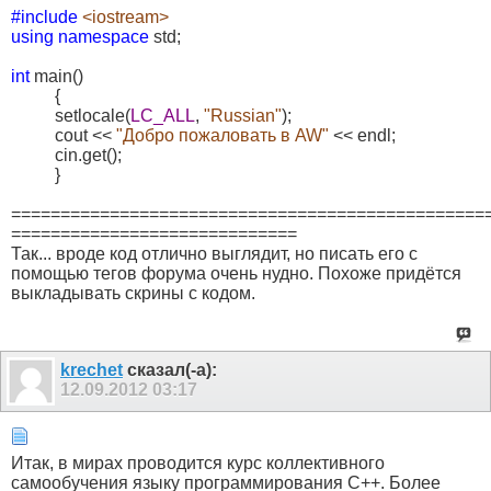
#include
<iostream>
using namespace
std;
int
main()
{
setlocale(
LC_ALL
,
"Russian"
);
cout <<
"Добро пожаловать в AW"
<< endl;
cin.get();
}
================================================
=============================
Так... вроде код отлично выглядит, но писать его с
помощью тегов форума очень нудно. Похоже придётся
выкладывать скрины с кодом.
krechet
сказал(-а):
12.09.2012
03:17
Итак, в мирах проводится курс коллективного
самообучения языку программирования С++. Более