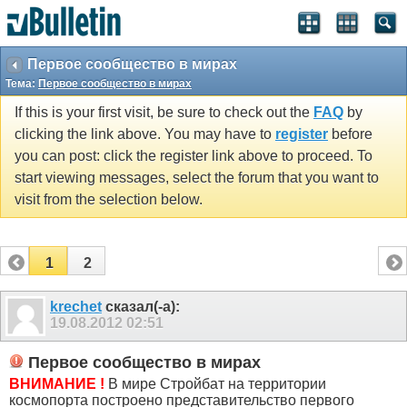
Первое сообщество в мирах
Тема:
Первое сообщество в мирах
If this is your first visit, be sure to check out the
FAQ
by
clicking the link above. You may have to
register
before
you can post: click the register link above to proceed. To
start viewing messages, select the forum that you want to
visit from the selection below.
1
2
krechet
сказал(-а):
19.08.2012
02:51
Первое сообщество в мирах
ВНИМАНИЕ !
В мире Стройбат на территории
космопорта построено представительство первого