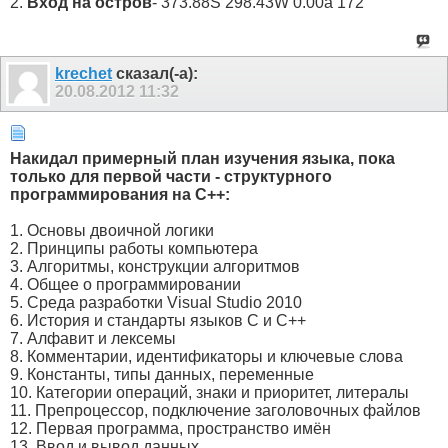
2.
Вход на остров
- 373.88S 298.43W 0.00a 172
krechet
сказал(-а):
20.08.2012
11:32
Накидал примерный план изучения языка, пока
только для первой части - структурного
программирования на С++:
1. Основы двоичной логики
2. Принципы работы компьютера
3. Алгоритмы, конструкции алгоритмов
4. Общее о программировании
5. Среда разработки Visual Studio 2010
6. История и стандарты языков С и С++
7. Алфавит и лексемы
8. Комментарии, идентификаторы и ключевые слова
9. Константы, типы данных, переменные
10. Категории операций, знаки и приоритет, литералы
11. Препроцессор, подключение заголовочных файлов
12. Первая программа, пространство имён
13. Ввод и вывод данных