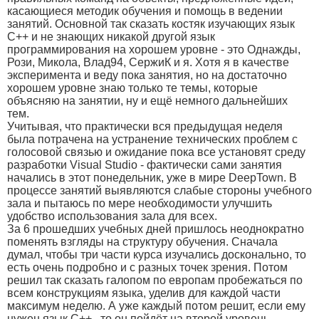
касающиеся методик обучения и помощь в ведении
занятий. Основной так сказать костяк изучающих язык
С++ и не знающих никакой другой язык
программирования на хорошем уровне - это Однажды,
Рози, Микола, Влад94, СержиК и я. Хотя я в качестве
эксперимента и веду пока занятия, но на достаточно
хорошем уровне знаю только те темы, которые
объясняю на занятии, ну и ещё немного дальнейших
тем.
Учитывая, что практически вся предыдущая неделя
была потрачена на устранение технических проблем с
голосовой связью и ожидание пока все установят среду
разработки Visual Studio - фактически сами занятия
начались в этот понедельник, уже в мире DeepTown. В
процессе занятий выявляются слабые стороны учебного
зала и пытаюсь по мере необходимости улучшить
удобство использования зала для всех.
За 6 прошедших учебных дней пришлось неоднократно
поменять взгляды на структуру обучения. Сначала
думал, чтобы три части курса изучались досконально, то
есть очень подробно и с разных точек зрения. Потом
решил так сказать галопом по европам пробежаться по
всем конструкциям языка, уделив для каждой части
максимум неделю. А уже каждый потом решит, если ему
нужен язык С++ , то он пойдёт на второй уровень