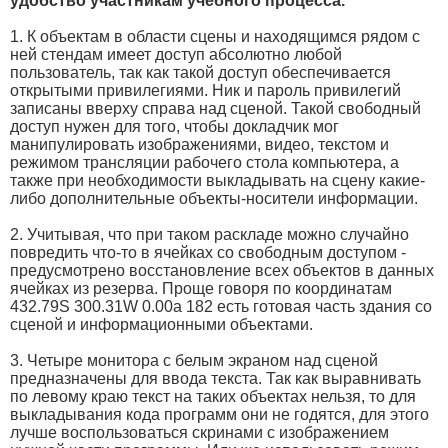
удобство участникам учебного процесса.
1. К объектам в области сцены и находящимся рядом с
ней стендам имеет доступ абсолютно любой
пользователь, так как такой доступ обеспечивается
открытыми привилегиями. Ник и пароль привилегий
записаны вверху справа над сценой. Такой свободный
доступ нужен для того, чтобы докладчик мог
манипулировать изображениями, видео, текстом и
режимом трансляции рабочего стола компьютера, а
также при необходимости выкладывать на сцену какие-
либо дополнительные объекты-носители информации.
2. Учитывая, что при таком раскладе можно случайно
повредить что-то в ячейках со свободным доступом -
предусмотрено восстановление всех объектов в данных
ячейках из резерва. Проще говоря по координатам
432.79S 300.31W 0.00a 182 есть готовая часть здания со
сценой и информационными объектами.
3. Четыре монитора с белым экраном над сценой
предназначены для ввода текста. Так как выравнивать
по левому краю текст на таких объектах нельзя, то для
выкладывания кода программ они не годятся, для этого
лучше воспользоваться скринами с изображением