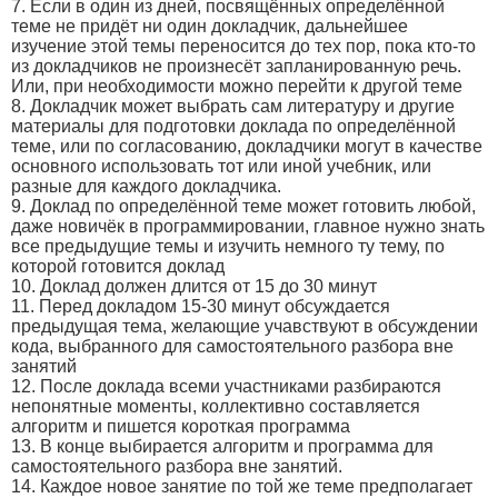
7. Если в один из дней, посвящённых определённой
теме не придёт ни один докладчик, дальнейшее
изучение этой темы переносится до тех пор, пока кто-то
из докладчиков не произнесёт запланированную речь.
Или, при необходимости можно перейти к другой теме
8. Докладчик может выбрать сам литературу и другие
материалы для подготовки доклада по определённой
теме, или по согласованию, докладчики могут в качестве
основного использовать тот или иной учебник, или
разные для каждого докладчика.
9. Доклад по определённой теме может готовить любой,
даже новичёк в программировании, главное нужно знать
все предыдущие темы и изучить немного ту тему, по
которой готовится доклад
10. Доклад должен длится от 15 до 30 минут
11. Перед докладом 15-30 минут обсуждается
предыдущая тема, желающие учавствуют в обсуждении
кода, выбранного для самостоятельного разбора вне
занятий
12. После доклада всеми участниками разбираются
непонятные моменты, коллективно составляется
алгоритм и пишется короткая программа
13. В конце выбирается алгоритм и программа для
самостоятельного разбора вне занятий.
14. Каждое новое занятие по той же теме предполагает