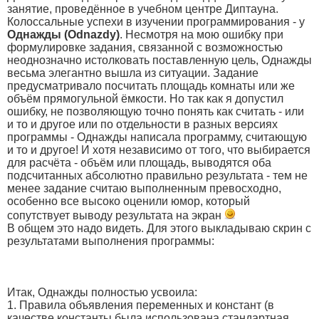
занятие, проведённое в учебном центре Диптауна.
Колоссальные успехи в изучении программирования - у
Однажды (Odnazdy)
. Несмотря на мою ошибку при
формулировке задания, связанной с возможностью
неоднозначно истолковать поставленную цель, Однажды
весьма элегантно вышла из ситуации. Задание
предусматривало посчитать площадь комнаты или же
объём прямогульной ёмкости. Но так как я допустил
ошибку, не позволяющую точно понять как считать - или
и то и другое или по отдельности в разных версиях
программы - Однажды написала программу, считающую
и то и другое! И хотя независимо от того, что выбирается
для расчёта - объём или площадь, выводятся оба
подсчитанных абсолютно правильно результата - тем не
менее задание считаю выполненным превосходно,
особенно все высоко оценили юмор, который
сопутствует выводу результата на экран
В общем это надо видеть. Для этого выкладываю скрин с
результатами выполнения программы:
Итак, Однажды полностью усвоила:
1. Правила объявления переменных и констант (в
качестве константы была использована стандартная