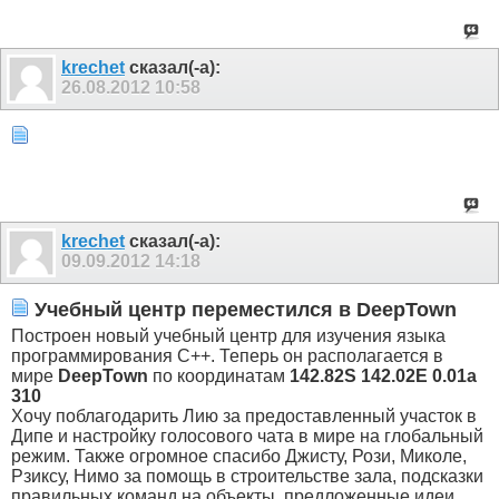
krechet
сказал(-а):
26.08.2012
10:58
krechet
сказал(-а):
09.09.2012
14:18
Учебный центр переместился в DeepTown
Построен новый учебный центр для изучения языка
программирования C++. Теперь он располагается в
мире
DeepTown
по координатам
142.82S 142.02E 0.01a
310
Хочу поблагодарить Лию за предоставленный участок в
Дипе и настройку голосового чата в мире на глобальный
режим. Также огромное спасибо Джисту, Рози, Миколе,
Рзиксу, Нимо за помощь в строительстве зала, подсказки
правильных команд на объекты, предложенные идеи,