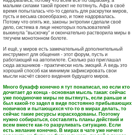
надорвались, потому что всем всё по барабану, а
малыми силами такой проект не потянуть. Афа в своё
время попыталась что-то сделать для раскрутки миров,
пусть и весьма своеобразно, и тоже надорвалась.
Потому что опять же, законы энтропии сделали своё
дело, система в лице некоторых пользователей
выкинула "выскочку" и окончательно растворила миры в
тягучем монотонном болоте.
И ещё, у миров есть замечательный дополнительный
инструмент для общения - этот форум, пусть и
работающий на автопилоте. Сколько раз приглашал
сюда авэшников - практически ноль эмоций. А ведь это
хороший способ как минимум зафиксировать свои
мысли насчёт своего видения будущего миров.
Много букафф конечно я тут понаписал, но если кто
дочитает до конца - основная мысль такая: сейчас
уже поодиночке миры не вытянуть, если раньше и
был какой-то задел в виде постоянно прибывающих
новичков и пытающихся что-то в мирах делать, то
сейчас такие ресурсы израсходованы. Поэтому
нужно собираться, составлять планы действий и
всем вместе как-то разруливать ситуацию. Если
есть желание конечно. В мирах в чате уже ничего