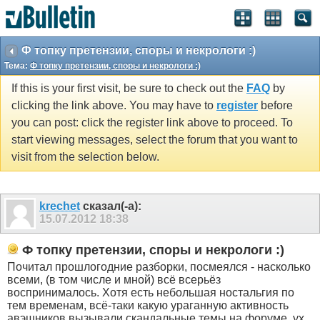
Ф топку претензии, споры и некрологи :)
Тема:
Ф топку претензии, споры и некрологи :)
If this is your first visit, be sure to check out the
FAQ
by
clicking the link above. You may have to
register
before
you can post: click the register link above to proceed. To
start viewing messages, select the forum that you want to
visit from the selection below.
krechet
сказал(-а):
15.07.2012
18:38
Ф топку претензии, споры и некрологи :)
Почитал прошлогодние разборки, посмеялся - насколько
всеми, (в том числе и мной) всё всерьёз
воспринималось. Хотя есть небольшая ностальгия по
тем временам, всё-таки какую ураганную активность
авэшников вызывали скандальные темы на форуме, ух...