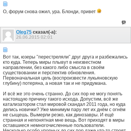
О, форум снова ожил, ура. Блонди, привет
Оlеg75
сказал(-а):
26.06.2015
02:01
Вот так, юзеры "перестреляли" друг друга и разбежались
кто куда. Теперь миры плывут в неизвестном
направлении, без какого либо смысла в своём
существовании и перспектив обновления.
Первоначальная цель (воспроизвести лукьяновскую
глубину) потеряна, а новая так и не придумана.
И всё же это очень странно. До сих пор не могу понять
настоящую причину такого исхода. Допустим, всё же
катализатором стал мировой скандал 2011 года, но куда
делись новички? Уже минимум пару лет их днём с огнём
не сыщешь. Вымерли резко, как динозавры. И ещё
странная и непонятная мне вещь. Вот приходят в миры
оставшиеся немногочисленные пользователи.
Несколько особо упорных до сих пор даже что-то строят,