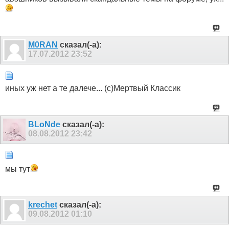
M0RAN
сказал(-а):
17.07.2012
23:52
иных уж нет а те далече... (с)Мертвый Классик
BLoNde
сказал(-а):
08.08.2012
23:42
мы тут
krechet
сказал(-а):
09.08.2012
01:10