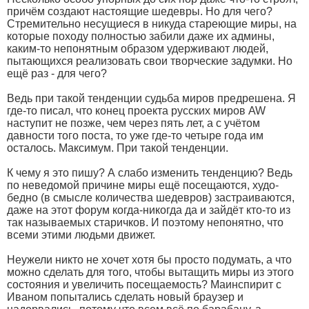
причём создают настоящие шедевры. Но для чего?
Стремительно несущиеся в никуда стареющие миры, на
которые походу полностью забили даже их админы,
каким-то непонятным образом удерживают людей,
пытающихся реализовать свои творческие задумки. Но
ещё раз - для чего?
Ведь при такой тенденции судьба миров предрешена. Я
где-то писал, что конец проекта русских миров AW
наступит не позже, чем через пять лет, а с учётом
давности того поста, то уже где-то четыре года им
осталось. Максимум. При такой тенденции.
К чему я это пишу? А слабо изменить тенденцию? Ведь
по неведомой причине миры ещё посещаются, худо-
бедно (в смысле количества шедевров) застраиваются,
даже на этот форум когда-никогда да и зайдёт кто-то из
так называемых старичков. И поэтому непонятно, что
всеми этими людьми движет.
Неужели никто не хочет хотя бы просто подумать, а что
можно сделать для того, чтобы вытащить миры из этого
состояния и увеличить посещаемость? Маинспирит с
Иваном попытались сделать новый браузер и