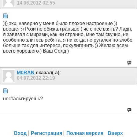
14.06.2012
02:55
))) эхх, наверно у меня было плохое настроение ))
воощет я Рози не обижал раньше ) че с нее взять? Ладн,
я завязал с мирами, как ни странно, мне там скучно, не
особенно злитесь ребята, я ни когда не ругался по злобе,
больше так для интереса, похулиганить )) Желаю всем
всего хорошего ) Ваш Солд )
M0RAN
сказал(-а):
04.07.2012
22:19
ностальгируешь?
Вход
Регистрация
Полная версия
Вверх