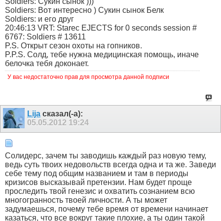
Soldiers: Сукин сынок )))
Soldiers: Вот интересно ) Сукин сынок Белк
Soldiers: и его друг
20:46:13 VRT: Starec EJECTS for 0 seconds session #
6767: Soldiers # 13611
P.S. Открыт сезон охоты на гопников.
P.P.S. Солд, тебе нужна медицинская помощь, иначе
белочка тебя доконает.
У вас недостаточно прав для просмотра данной подписи
Lija
сказал(-а):
05.05.2012
19:24
Солидерс, зачем ты заводишь каждый раз новую тему,
ведь суть твоих недовольств всегда одна и та же. Заведи
себе тему под общим названием и там в периоды
кризисов высказывай претензии. Нам будет проще
проследить твой генезис и охватить сознанием всю
многогранность твоей личности. А ты может
задумаешься, почему тебе время от времени начинает
казаться, что все вокруг такие плохие, а ты один такой