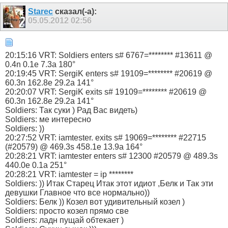
Starec
сказал(-а):
05.05.2012
02:56
20:15:16 VRT: Soldiers enters s# 6767=******** #13611 @
0.4n 0.1e 7.3a 180°
20:19:45 VRT: SergiK enters s# 19109=******** #20619 @
60.3n 162.8e 29.2a 141°
20:20:07 VRT: SergiK exits s# 19109=******** #20619 @
60.3n 162.8e 29.2a 141°
Soldiers: Так суки ) Рад Вас видеть)
Soldiers: ме интересно
Soldiers: ))
20:27:52 VRT: iamtester. exits s# 19069=******** #22715
(#20579) @ 469.3s 458.1e 13.9a 164°
20:28:21 VRT: iamtester enters s# 12300 #20579 @ 489.3s
440.0e 0.1a 251°
20:28:21 VRT: iamtester = ip ********
Soldiers: )) Итак Старец Итак этот идиот ,Белк и Так эти
девушки Главное что все нормально))
Soldiers: Белк )) Козел вот удивительный козел )
Soldiers: просто козел прямо све
Soldiers: ладн пущай обтекает )