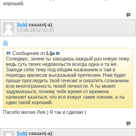
хороший.
Sold
сказал(-а):
14.06.2012
02:47
Сообщение от
Lija
Солидерс, зачем ты заводишь каждый раз новую тему,
ведь суть твоих недовольств всегда одна и та же.
Заведи себе тему под общим названием и там в
периоды кризисов высказывай претензии. Нам будет
проще проследить твой генезис и охватить сознанием
всю многогранность твоей личности. А ты может
задумаешься, почему тебе время от времени
начинает казаться, что все вокруг такие плохие, а ты
один такой хороший.
Пасибо милая Лия ) Я так и сделаю )
Sold
сказал(-а):