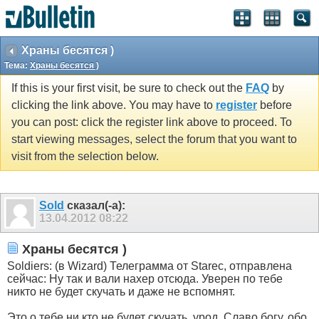
Храны бесятся )
Тема:
Храны бесятся )
If this is your first visit, be sure to check out the
FAQ
by
clicking the link above. You may have to
register
before
you can post: click the register link above to proceed. To
start viewing messages, select the forum that you want to
visit from the selection below.
Sold
сказал(-а):
13.04.2012
08:22
Храны бесятся )
Soldiers: (в Wizard) Телеграмма от Starec, отправлена
сейчас: Ну так и вали нахер отсюда. Уверен по тебе
никто не будет скучать и даже не вспомнят.
Это о тебе ни кто не будет скучать, урод. Славо богу, обо