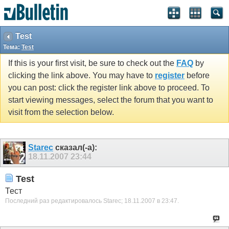
Test
Тема:
Test
If this is your first visit, be sure to check out the
FAQ
by
clicking the link above. You may have to
register
before
you can post: click the register link above to proceed. To
start viewing messages, select the forum that you want to
visit from the selection below.
Starec
сказал(-а):
18.11.2007
23:44
Test
Тест
Последний раз редактировалось Starec; 18.11.2007 в
23:47
.