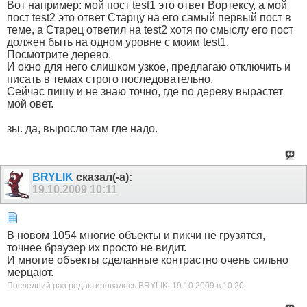
Вот например: мой пост test1 это ответ Вортексу, а мой
пост test2 это ответ Старцу на его самый первый пост в
теме, а Старец ответил на test2 хотя по смыслу его пост
должен быть на одном уровне с моим test1.
Посмотрите дерево.
И окно для него слишком узкое, предлагаю отключить и
писать в темах строго последовательно.
Сейчас пишу и не знаю точно, где по дереву вырастет
мой овет.
зы. да, выросло там где надо.
BRYLIK
сказал(-а):
19.10.2009
10:11
В новом 1054 многие объекты и пикчи не грузятся,
точнее браузер их просто не видит.
И многие объекты сделанные контрастно очень сильно
мерцают.
Последний раз редактировалось BRYLIK; 19.10.2009 в
10:20
.