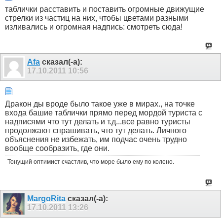
таблички расставить и поставить огромные движущие
стрелки из частиц на них, чтобы цветами разными
изливались и огромная надпись: смотреть сюда!
Afa
сказал(-а):
17.10.2011
10:56
Дракон ды вроде было такое уже в мирах., на точке
входа башие таблички прямо перед мордой туриста с
надписями что тут делать и т.д...все равно туристы
продолжают спрашивать, что тут делать. Личного
объяснения не избежать, им подчас очень трудно
вообще сообразить, где они.
Тонущий оптимист счастлив, что море было ему по колено.
MargoRita
сказал(-а):
17.10.2011
13:26