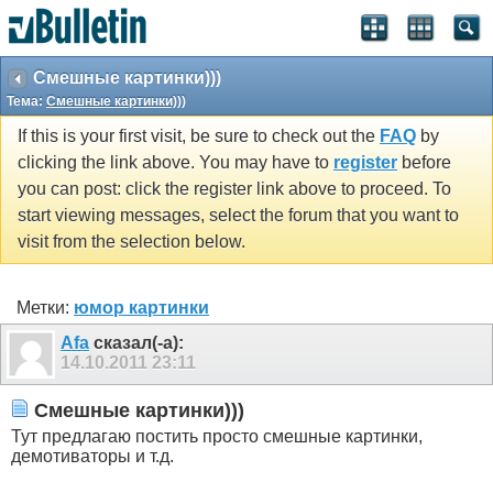
Смешные картинки)))
Тема:
Смешные картинки)))
If this is your first visit, be sure to check out the
FAQ
by
clicking the link above. You may have to
register
before
you can post: click the register link above to proceed. To
start viewing messages, select the forum that you want to
visit from the selection below.
Метки:
юмор картинки
Afa
сказал(-а):
14.10.2011
23:11
Смешные картинки)))
Тут предлагаю постить просто смешные картинки,
демотиваторы и т.д.