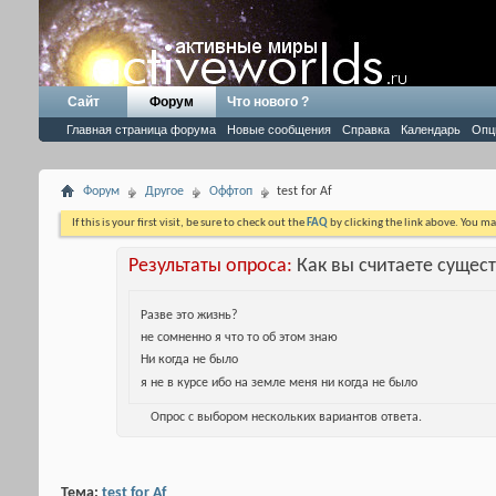
Сайт
Форум
Что нового ?
Главная страница форума
Новые сообщения
Справка
Календарь
Опц
Форум
Другое
Оффтоп
test for Af
If this is your first visit, be sure to check out the
FAQ
by clicking the link above. You m
Результаты опроса:
Как вы считаете сущес
Разве это жизнь?
не сомненно я что то об этом знаю
Ни когда не было
я не в курсе ибо на земле меня ни когда не было
Опрос с выбором нескольких вариантов ответа.
Тема:
test for Af