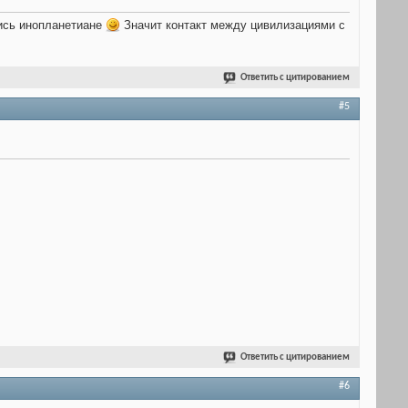
лись инопланетиане
Значит контакт между цивилизациями с
Ответить с цитированием
#5
Ответить с цитированием
#6