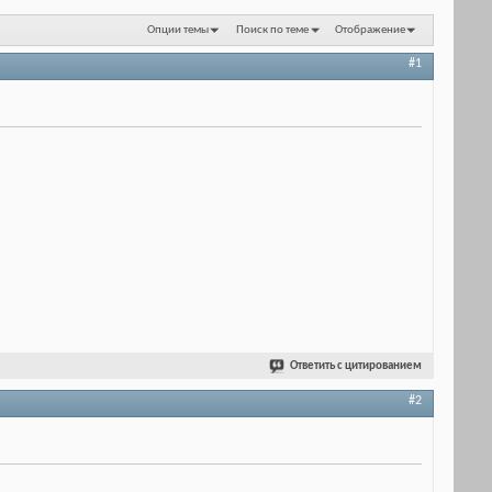
Опции темы
Поиск по теме
Отображение
#1
Ответить с цитированием
#2