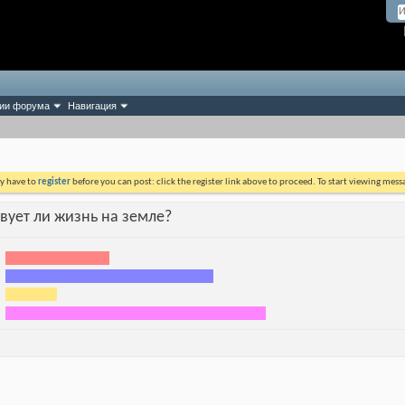
ии форума
Навигация
ay have to
register
before you can post: click the register link above to proceed. To start viewing mess
твует ли жизнь на земле?