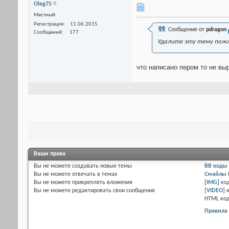
Оlеg75
Местный
Регистрация
11.06.2015
Сообщение от
pdragon
Сообщений
177
Удалите эту тему пожж
что написано пером то не вы
Ваши права
Вы
не можете
создавать новые темы
BB коды
Вы
не можете
отвечать в темах
Смайлы
Вы
не можете
прикреплять вложения
[IMG]
ко
Вы
не можете
редактировать свои сообщения
[VIDEO]
HTML ко
Правила