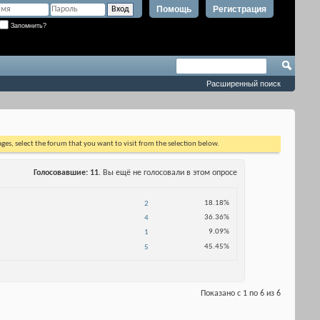
Помощь
Регистрация
Запомнить?
Расширенный поиск
ages, select the forum that you want to visit from the selection below.
Голосовавшие
11
. Вы ещё не голосовали в этом опросе
18.18%
2
36.36%
4
9.09%
1
45.45%
5
Показано с 1 по 6 из 6