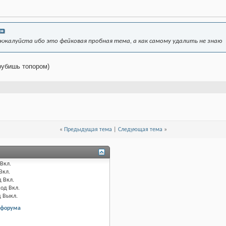
жалуйста ибо это фейковая пробная тема, а как самому удалить не знаю
рубишь топором)
«
Предыдущая тема
|
Следующая тема
»
Вкл.
Вкл.
д
Вкл.
код
Вкл.
д
Выкл.
 форума