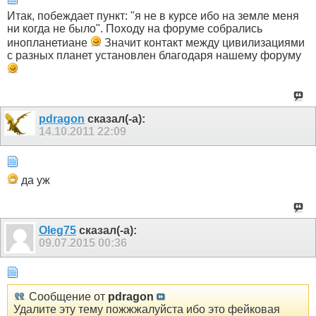
Итак, побеждает пункт: "я не в курсе ибо на земле меня
ни когда не было". Походу на форуме собрались
инопланетиане
Значит контакт между цивилизациями
с разных планет установлен благодаря нашему форуму
pdragon
сказал(-а):
14.10.2011
22:09
да уж
Оlеg75
сказал(-а):
09.07.2015
00:36
Сообщение от
pdragon
Удалите эту тему пожжжалуйста ибо это фейковая