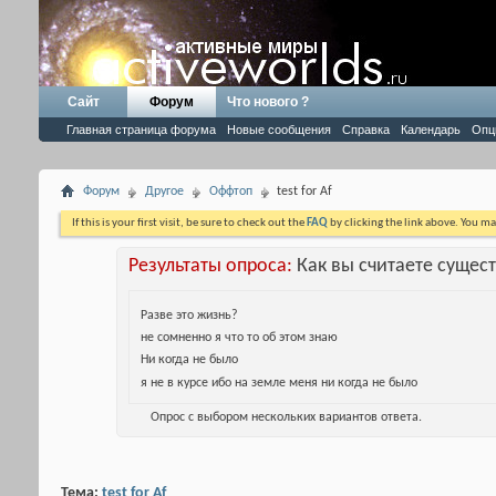
Сайт
Форум
Что нового ?
Главная страница форума
Новые сообщения
Справка
Календарь
Опц
Форум
Другое
Оффтоп
test for Af
If this is your first visit, be sure to check out the
FAQ
by clicking the link above. You m
Результаты опроса:
Как вы считаете сущес
Разве это жизнь?
не сомненно я что то об этом знаю
Ни когда не было
я не в курсе ибо на земле меня ни когда не было
Опрос с выбором нескольких вариантов ответа.
Тема:
test for Af