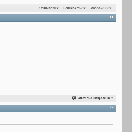
Опции темы
Поиск по теме
Отображение
#1
Ответить с цитированием
#2