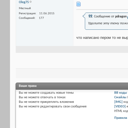
Оlеg75
Местный
Регистрация
11.06.2015
Сообщение от
pdragon
Сообщений
177
Удалите эту тему пожж
что написано пером то не вы
Ваши права
Вы
не можете
создавать новые темы
BB коды
Вы
не можете
отвечать в темах
Смайлы
Вы
не можете
прикреплять вложения
[IMG]
ко
Вы
не можете
редактировать свои сообщения
[VIDEO]
HTML ко
Правила