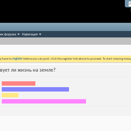
ии форума
Навигация
ay have to
register
before you can post: click the register link above to proceed. To start viewing mess
твует ли жизнь на земле?