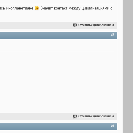
лись инопланетиане
Значит контакт между цивилизациями с
Ответить с цитированием
#5
Ответить с цитированием
#6