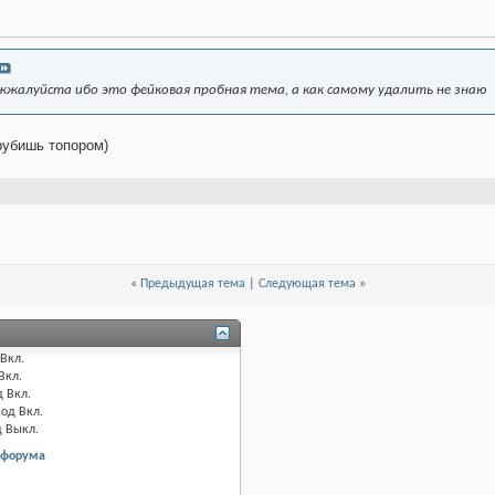
жалуйста ибо это фейковая пробная тема, а как самому удалить не знаю
рубишь топором)
«
Предыдущая тема
|
Следующая тема
»
Вкл.
Вкл.
д
Вкл.
код
Вкл.
д
Выкл.
 форума