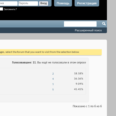
Помощь
Регистрация
Запомнить?
Расширенный поиск
ages, select the forum that you want to visit from the selection below.
Голосовавшие
11
. Вы ещё не голосовали в этом опросе
18.18%
2
36.36%
4
9.09%
1
45.45%
5
Показано с 1 по 6 из 6