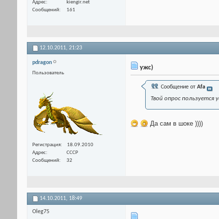
Адрес
kiengir.net
Сообщений
161
12.10.2011,
21:23
pdragon
ужс)
Пользователь
Сообщение от
Afa
Твой опрос пользуется 
Да сам в шоке ))))
Регистрация
18.09.2010
Адрес
СССР
Сообщений
32
14.10.2011,
18:49
Oleg75