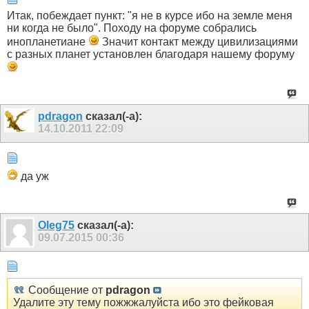
Итак, побеждает пункт: "я не в курсе ибо на земле меня
ни когда не было". Походу на форуме собрались
инопланетиане
Значит контакт между цивилизациями
с разных планет установлен благодаря нашему форуму
pdragon
сказал(-а):
14.10.2011
22:09
да уж
Оlеg75
сказал(-а):
09.07.2015
00:36
Сообщение от
pdragon
Удалите эту тему пожжжалуйста ибо это фейковая