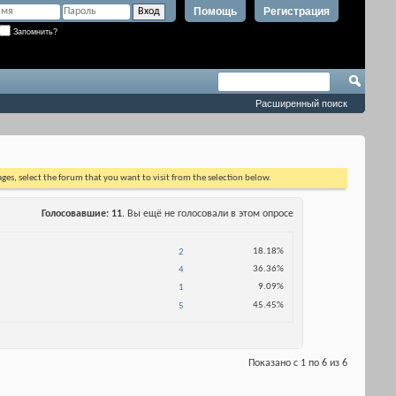
Помощь
Регистрация
Запомнить?
Расширенный поиск
ages, select the forum that you want to visit from the selection below.
Голосовавшие
11
. Вы ещё не голосовали в этом опросе
18.18%
2
36.36%
4
9.09%
1
45.45%
5
Показано с 1 по 6 из 6