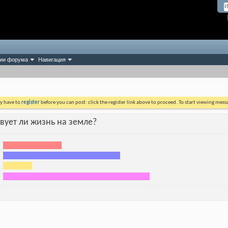
ии форума
Навигация
ay have to
register
before you can post: click the register link above to proceed. To start viewing mess
твует ли жизнь на земле?