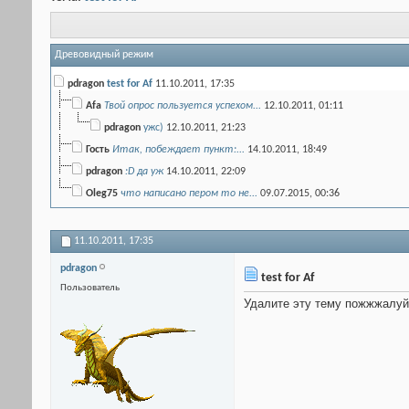
Древовидный режим
pdragon
test for Af
11.10.2011,
17:35
Afa
Твой опрос пользуется успехом...
12.10.2011,
01:11
pdragon
ужс)
12.10.2011,
21:23
Гость
Итак, побеждает пункт:...
14.10.2011,
18:49
pdragon
:D да уж
14.10.2011,
22:09
Оlеg75
что написано пером то не...
09.07.2015,
00:36
11.10.2011,
17:35
pdragon
test for Af
Пользователь
Удалите эту тему пожжжалуйс