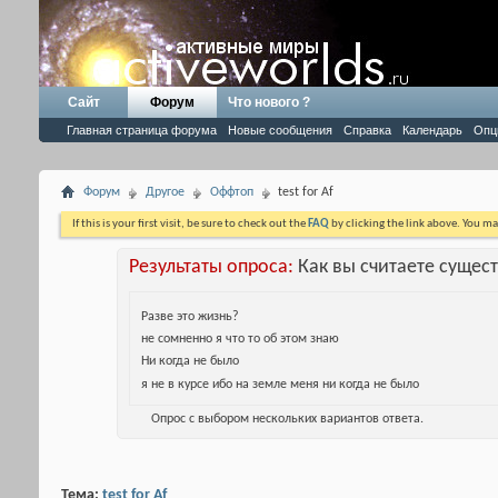
Сайт
Форум
Что нового ?
Главная страница форума
Новые сообщения
Справка
Календарь
Опц
Форум
Другое
Оффтоп
test for Af
If this is your first visit, be sure to check out the
FAQ
by clicking the link above. You m
Результаты опроса:
Как вы считаете сущес
Разве это жизнь?
не сомненно я что то об этом знаю
Ни когда не было
я не в курсе ибо на земле меня ни когда не было
Опрос с выбором нескольких вариантов ответа.
Тема:
test for Af