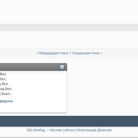
«
Предыдущая тема
|
Следующая тема
»
Вкл.
Вкл.
д
Вкл.
код
Вкл.
д
Выкл.
 форума
TAG.Hosting — Хостинг сайтов и Регистрация Доменов