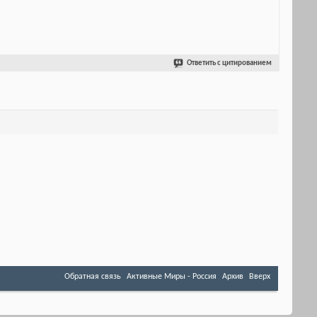
Ответить с цитированием
Обратная связь
Активные Миры - Россия
Архив
Вверх