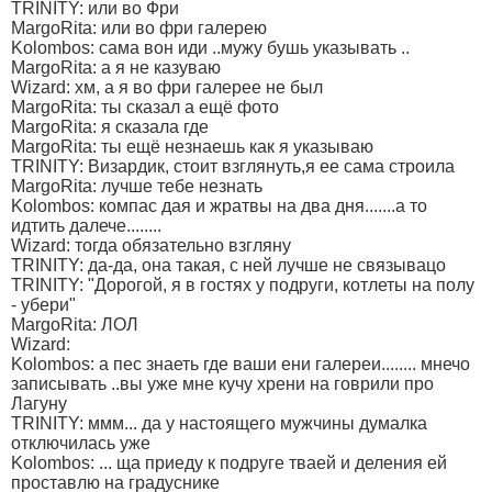
TRINITY: или во Фри
MargoRita: или во фри галерею
Kolombos: сама вон иди ..мужу бушь указывать ..
MargoRita: а я не казуваю
Wizard: хм, а я во фри галерее не был
MargoRita: ты сказал а ещё фото
MargoRita: я сказала где
MargoRita: ты ещё незнаешь как я указываю
TRINITY: Визардик, стоит взглянуть,я ее сама строила
MargoRita: лучше тебе незнать
Kolombos: компас дая и жратвы на два дня.......а то
идтить далече........
Wizard: тогда обязательно взгляну
TRINITY: да-да, она такая, с ней лучше не связывацо
TRINITY: "Дорогой, я в гостях у подруги, котлеты на полу
- убери"
MargoRita: ЛОЛ
Wizard:
Kolombos: а пес знаеть где ваши ени галереи........ мнечо
записывать ..вы уже мне кучу хрени на говрили про
Лагуну
TRINITY: ммм... да у настоящего мужчины думалка
отключилась уже
Kolombos: ... ща приеду к подруге тваей и деления ей
проставлю на градуснике