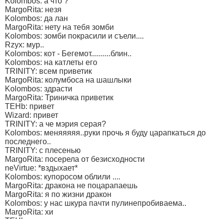
Kolombos: а что ?
MargoRita: незя
Kolombos: да лан
MargoRita: нету на тебя зомби
Kolombos: зомби покрасили и съели....
Rzyx: мур..
Kolombos: кот - Бегемот..........блин..
Kolombos: на катлеты его
TRINITY: всем приветик
MargoRita: колумбоса на шашлыки
Kolombos: здрасти
MargoRita: Триничка приветик
TEHb: привет
Wizard: привет
TRINITY: а че мэрия серая?
Kolombos: меняяяяя..руки прочь я буду царапкаться до
последнего..
TRINITY: с плесенью
MargoRita: посерела от безисходности
neVirtue: *вздыхает*
Kolombos: купоросом облили ....
MargoRita: дракона не поцарапаешь
MargoRita: я по жизни дракон
Kolombos: у нас шкура пачти пулинепробиваема..
MargoRita: хи