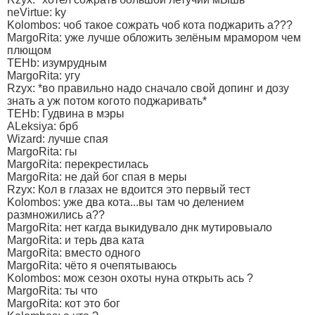
neVirtue: ky
Kolombos: чоб такое сожрать чоб кота поджарить а???
MargoRita: уже лучше обложить зелёным мрамором чем
плющом
TEHb: изумрудным
MargoRita: угу
Rzyx: *во правильно надо сначало свой допинг и дозу
знать а уж потом когото поджаривать*
TEHb: Гудвина в мэры
ALeksiya: брб
Wizard: лучше спая
MargoRita: гы
MargoRita: перекрестилась
MargoRita: не дай бог спая в меры
Rzyx: Кол в глазах не вдоится это первый тест
Kolombos: уже два кота...вы там чо делением
размножились а??
MargoRita: нет кагда выкидувало днк мутировыало
MargoRita: и терь два ката
MargoRita: вместо одного
MargoRita: чёто я очепятываюсь
Kolombos: мож сезон охоты нуна открыть ась ?
MargoRita: ты что
MargoRita: кот это бог