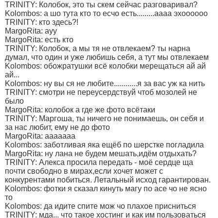
TRINITY: Колобок, это ты скем сейчас разговаривал?
Kolombos: а шо тута кто то есчо есть.........аааа эхоооооо
TRINITY: кто здесь?!
MargoRita: ауу
MargoRita: есть кто
TRINITY: Колобок, а мы тя не отвлекаем? ты нарна
думал, что один и уже любишь себя, а тут мы отвлекаем
Kolombos: обожратушки всё колобки мерещаться ай ай
ай...
Kolombos: ну вы ся не любите............я за вас уж ка нить
TRINITY: смотри не переусердствуй чтоб мозолей не
было
MargoRita: колобок а где же фото всётаки
TRINITY: Маргоша, ты ничего не понимаешь, он себя и
за нас любит, ему не до фото
MargoRita: ааааааа
Kolombos: заботливая яка ещёб по шерстке погладила
MargoRita: ну лана не будем мешать,идём отдыхать?
TRINITY: Алекса просила передать - моё сердце ща
почти свободно в мирах,если хочет может с
конкурентами побиться. Летальный исход гарантирован.
Kolombos: фотки я сказал кинуть магу по асе чо не ясно
то
Kolombos: да идите спите мож чо плахое присниться
TRINITY: мда... что такое хостинг и как им пользоваться