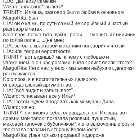
ILIA: "дал визу семечки"
Wizard: шпасибо*грызеть*
TRINITY: Илюша, разговор был о любви в основном
MargoRita: был
ILIA: ой ё кл мн, по сути самый не серьёзный и частый
разговор в чатах
Kolombos: позно тута нужны розги......смочить их иииииии
по голой попе........(не мне)
ILIA: вы бы о квантовой механики поговорили что ли
ILIA: или теории вероятности
TRINITY: вот видишь? мы к нему с любовью и
уважением, а он нас розгами! и кто садист после этого?
MargoRita: Лето наступило - мальчики набухают, девочки
распускаются…
Kolombos: я в воспитательных целях это
оправдательный аргумент во...
ILIA: "всё видит и записывает"
Wizard: *списывает все у Ильи*
ILIA: Потом будем продавать как мемуары Дипа
Wizard: точно
TRINITY: ну нифига себе, оправдался он! Илюша, вот
сравни мой тапок *показала розовый, пушистый,
меховой тапочек с бубончиком* и его вымоченные розги
*показала глазами в сторону Коломбоса*
MargoRita: Илья только продавай подороже