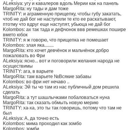
ALeksiya: угу и кавалеров вдоль Мерии как на панель
MargoRita: ну тады и дам тоже
TRINITY: и аграменную прищепку, чтобы губу закатать,
чтоб не дай бог не наступили те кто ее раскатывают,
птотму что вдруг еще наступят, убьюца не дай бог
Kolombos: ах так тада и дефчонок ввв ремешках пошире
вмето юбок
TRINITY: я ж говорю, что прищепка не помешает
Kolombos: злая яка........
MargoRita: кто хочет девчёнок и мальчёнок добро
пожаловать во Фри
ALeksiya: ясно... вот и поговорили желания народа не
осуществимы
TRINITY: ага, в варьете
MargoRita: там варьете №Всякие забавы
Kolombos: во фри нет нечаво ..
ALeksiya: Эй ты чо там из нас публичный дом решила
сделать
MargoRita: а тут шашлычками побаловаться нуна
MargoRita: так сказать обмыть новую мерию
TRINITY: ха-ха, это ты так говоришь, потому что там не
был
ALeksiya: А, да точно есть
Kolombos: мима проходил как зомбо
Kolombos: зомби