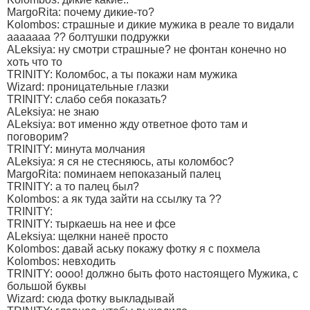
MargoRita: почему дикие-то?
Kolombos: страшные и дикие мужика в реале то видали
ааааааа ?? болтушки подружки
ALeksiya: ну смотри страшные? не фонтан конечно но
хоть что то
TRINITY: Коломбос, а ты покажи нам мужика
Wizard: проницательные глазки
TRINITY: слабо себя показать?
ALeksiya: не знаю
ALeksiya: вот именно жду ответное фото там и
поговорим?
TRINITY: минута молчания
ALeksiya: я ся не стесняюсь, аты коломбос?
MargoRita: поминаем непоказаный палец
TRINITY: а то палец был?
Kolombos: а як туда зайти на ссылку та ??
TRINITY:
TRINITY: тыркаешь на нее и фсе
ALeksiya: щелкни нанеё просто
Kolombos: давай аську покажу фотку я с похмела
Kolombos: невходить
TRINITY: оооо! должно быть фото настоящего Мужика, с
большой буквы
Wizard: сюда фотку выкладывай