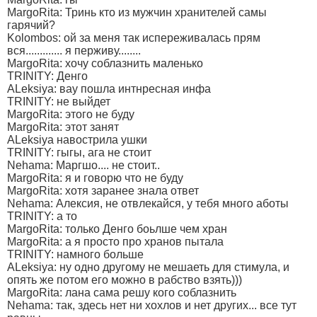
MargoRita: Тринь кто из мужчин хранителей самы
гарячий?
Kolombos: ой за меня так испереживалась прям
вся............. я перживу........
MargoRita: хочу соблазнить маленько
TRINITY: Денго
ALeksiya: вау пошла интнресная инфа
TRINITY: не выйдет
MargoRita: этого не буду
MargoRita: этот занят
ALeksiya навострила ушки
TRINITY: гыгы, ага не стоит
Nehama: Маргшо.... не стоит..
MargoRita: я и говорю что не буду
MargoRita: хотя заранее знала ответ
Nehama: Алексия, не отвлекайся, у тебя много аботы
TRINITY: а то
MargoRita: только Денго боьлше чем хран
MargoRita: а я просто про хранов пытала
TRINITY: намного больше
ALeksiya: ну одно другому не мешаеть для стимула, и
опять же потом его можно в рабство взять)))
MargoRita: лана сама решу кого соблазнить
Nehama: так, здесь нет ни хохлов и нет других... все тут