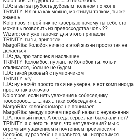
Kolombos: а я дурости...........я неколобок
ILIA: а вы за грубость дубовым поленом по жопе
TRINITY: Илюша как можно, максимум тапком, ты же
знаешь
Kolombos: ятвой ник не каверкаю почему ты себе ето
можешь позволить из превосходства чоль ??
Wizard: они уже тапочки для этого припасли
TRINITY: гыгы, припасли
MargoRita: Колобок ничего в этой жизни просто так не
делаеться
ILIA: да, про тапочек я наслышен
TRINITY: Коломбос, ну лан, не Колобок ты, хоть и
откликался, больше не будем
ILIA: такой розовый с пумпончиком
TRINITY: угу
ILIA: ну насчёт просто так я не уверен, я вот комп иногда
просто так включаю
Kolombos: если неть уважения к собеседнику
тоооооооо............нах .. таки собеседники....
MargoRita: колобок юмора не понимает
MargoRita: между прочем первый начал с неуважения
ILIA: полный пизес А беседа серьёзная была али нет?
TRINITY: а с чего ты взял, что нет уважения? мы с
огромным уважением и почтением произносили
Колобок, ну раз тебе не нравится, мы исправимся