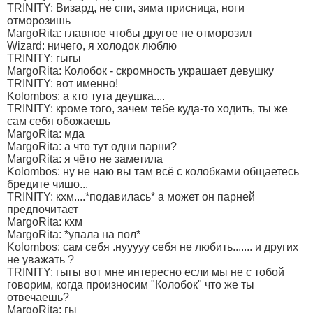
TRINITY: Визард, не спи, зима присница, ноги
отморозишь
MargoRita: главное чтобы другое не отморозил
Wizard: ничего, я холодок люблю
TRINITY: гыгы
MargoRita: Колобок - скромность украшает девушку
TRINITY: вот именно!
Kolombos: а кто тута деушка....
TRINITY: кроме того, зачем тебе куда-то ходить, ты же
сам себя обожаешь
MargoRita: мда
MargoRita: а что тут одни парни?
MargoRita: я чёто не заметила
Kolombos: ну не наю вы там всё с колобками общаетесь
бредите чишо...
TRINITY: кхм....*подавилась* а может он парней
предпочитает
MargoRita: кхм
MargoRita: *упала на пол*
Kolombos: сам себя .нууууу себя не любить....... и других
не уважать ?
TRINITY: гыгы вот мне интересно если мы не с тобой
говорим, когда произносим "Колобок" что же ты
отвечаешь?
MargoRita: гы