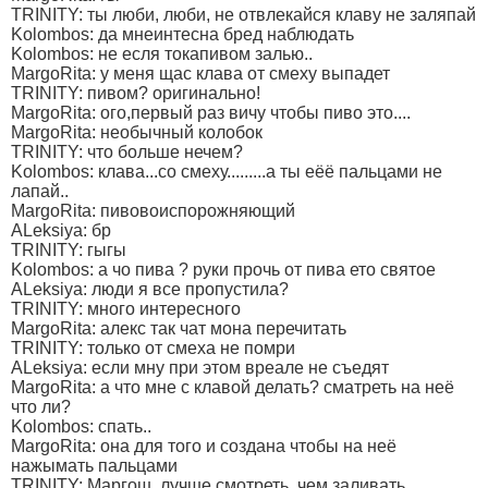
TRINITY: ты люби, люби, не отвлекайся клаву не заляпай
Kolombos: да мнеинтесна бред наблюдать
Kolombos: не есля токапивом залью..
MargoRita: у меня щас клава от смеху выпадет
TRINITY: пивом? оригинально!
MargoRita: ого,первый раз вичу чтобы пиво это....
MargoRita: необычный колобок
TRINITY: что больше нечем?
Kolombos: клава...со смеху.........а ты еёё пальцами не
лапай..
MargoRita: пивовоиспорожняющий
ALeksiya: бр
TRINITY: гыгы
Kolombos: а чо пива ? руки прочь от пива ето святое
ALeksiya: люди я все пропустила?
TRINITY: много интересного
MargoRita: алекс так чат мона перечитать
TRINITY: только от смеха не помри
ALeksiya: если мну при этом вреале не съедят
MargoRita: а что мне с клавой делать? сматреть на неё
что ли?
Kolombos: спать..
MargoRita: она для того и создана чтобы на неё
нажымать пальцами
TRINITY: Маргош, лучше смотреть, чем заливать