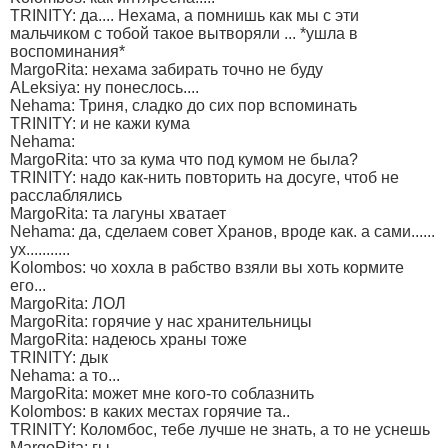
TRINITY: да.... Нехама, а помнишь как мы с эти
мальчиком с тобой такое вытворяли ... *ушла в
воспоминания*
MargoRita: нехама забирать точно не буду
ALeksiya: ну понеслось....
Nehama: Триня, сладко до сих пор вспоминать
TRINITY: и не кажи кума
Nehama:
MargoRita: что за кума что под кумом не была?
TRINITY: надо как-нить повторить на досуге, чтоб не
расслаблялись
MargoRita: та лагуны хватает
Nehama: да, сделаем совет Хранов, вроде как. а сами......
ух...........
Kolombos: чо хохла в рабство взяли вы хоть кормите
его...
MargoRita: ЛОЛ
MargoRita: горячие у нас хранительницы
MargoRita: надеюсь храны тоже
TRINITY: дык
Nehama: а то...
MargoRita: может мне кого-то соблазнить
Kolombos: в каких местах горячие та..
TRINITY: Коломбос, тебе лучше не знать, а то не уснешь
MargoRita: гы