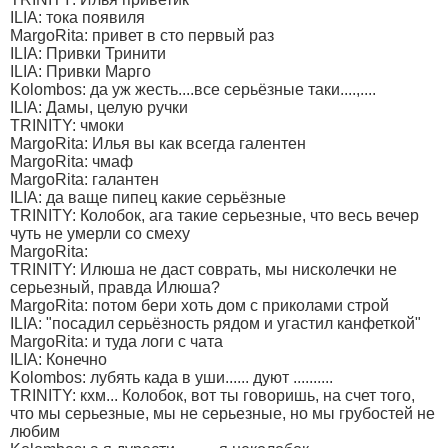
ILIA: тока появиля
MargoRita: привет в сто первый раз
ILIA: Привки Тринити
ILIA: Привки Марго
Kolombos: да уж жесть....все серьёзные таки....,....
ILIA: Дамы, целую ручки
TRINITY: чмоки
MargoRita: Илья вы как всегда галентен
MargoRita: чмаф
MargoRita: галантен
ILIA: да ваще пипец какие серьёзные
TRINITY: Колобок, ага такие серьезные, что весь вечер
чуть не умерли со смеху
MargoRita:
TRINITY: Илюша не даст соврать, мы нисколечки не
серьезный, правда Илюша?
MargoRita: потом бери хоть дом с приколами строй
ILIA: "посадил серьёзность рядом и угастил канфеткой"
MargoRita: и туда логи с чата
ILIA: Конечно
Kolombos: лубять када в уши...... дуют ..........
TRINITY: кхм... Колобок, вот ты говоришь, на счет того,
что мы серьезные, мы не серьезные, но мы грубостей не
любим