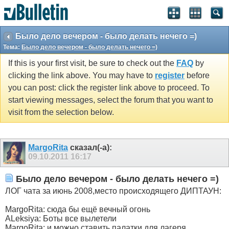
Было дело вечером - было делать нечего =)
Тема:
Было дело вечером - было делать нечего =)
If this is your first visit, be sure to check out the
FAQ
by
clicking the link above. You may have to
register
before
you can post: click the register link above to proceed. To
start viewing messages, select the forum that you want to
visit from the selection below.
MargoRita
сказал(-а):
09.10.2011
16:17
Было дело вечером - было делать нечего =)
ЛОГ чата за июнь 2008,место происходящего ДИПТАУН:
MargoRita: сюда бы ещё вечный огонь
ALeksiya: Боты все вылетели
MargoRita: и можно ставить палатки для лагеря