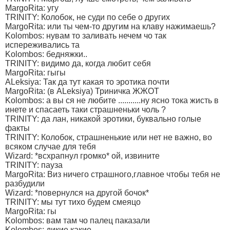
MargoRita: угу
TRINITY: Колобок, не суди по себе о других
MargoRita: или ты чем-то другим на клаву нажимаешь?
Kolombos: нувам то заливать нечем чо так
испереживались та
Kolombos: бедняжки..
TRINITY: видимо да, когда любит себя
MargoRita: гыгы
ALeksiya: Так да тут какая то эротика почти
MargoRita: (в ALeksiya) Триничка ЖЖОТ
Kolombos: а вы ся не любите ...........ну ясно тока жисть в
инете и спасаеть таки страшненьки чоль ?
TRINITY: да лан, никакой эротики, буквально голые
факты
TRINITY: Колобок, страшненькие или нет не важно, во
всяком случае для тебя
Wizard: *всхрапнул громко* ой, извините
TRINITY: пауза
MargoRita: Виз ничего страшного,главное чтобы тебя не
разбудили
Wizard: *повернулся на другой бочок*
TRINITY: мы тут тихо будем смеяцо
MargoRita: гы
Kolombos: вам там чо палец паказали
Kolombos: дикие какие..