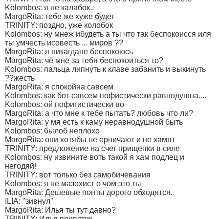
Kolombos: я не калабок..
MargoRita: тебе же хуже будет
TRINITY: поздно, уже колобок
Kolombos: ну мнеж ибудеть а ты что так беспокоисся иля
ты умчесть исовесть ... миров ??
MargoRita: я никагдане беспокоюсь
MargoRita: чё мне за тебя беспокоиться то?
Kolombos: пальца липнуть к клаве забанить и выкинуть
??жесть
MargoRita: я спокойна савсем
Kolombos: как бот савсем пофистически равнодушна....
Kolombos: ой пофигистически во
MargoRita: а что мне к тебе пытать? любовь что ли?
MargoRita: у мя есть к каму неравнодушной быть
Kolombos: былоб неплохо
MargoRita: они хотябы не ёрничают и не хамят
TRINITY: предложение на счет прищепки в силе
Kolombos: ну извините воть такой я хам подлец и
негодяй!
TRINITY: вот только без самобичевания
Kolombos: я не мазохист о чом это ты
MargoRita: Дешевые понты дорого обходятся.
ILIA: "зивнул"
MargoRita: Илья ты тут давно?
TRINITY: Илья приветик