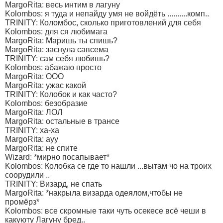
MargoRita: весь интим в лагуну
Kolombos: я туда и непайду умя не войдёть ..........комп..
TRINITY: Коломбос, сколько приготовлений для себя
Kolombos: для ся любимага
MargoRita: Маришь ты спишь?
MargoRita: заснула савсема
TRINITY: сам себя любишь?
Kolombos: абажаю просто
MargoRita: ООО
MargoRita: ужас какой
TRINITY: Колобок и как часто?
Kolombos: безобразие
MargoRita: ЛОЛ
MargoRita: остальные в трансе
TRINITY: ха-ха
MargoRita: ауу
MargoRita: не спите
Wizard: *мирно посапывает*
Kolombos: Колобка се где то нашли ...вытам чо на троих
соорудили ..
TRINITY: Визард, не спать
MargoRita: *накрыла визарда одеялом,чтобы не
промёрз*
Kolombos: все скромные таки чуть осекесе всё чеши в
какуюту Лагуну бред..