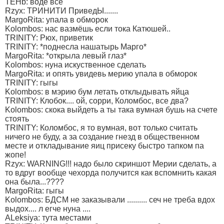
TEHb: воде все
Rzyx: ТРИНИТИ ПриведЫ.......
MargoRita: упала в обморок
Kolombos: нас вазмёшь если тока Катюшей..
TRINITY: Рюх, приветик
TRINITY: *поднесла нашатырь Марго*
MargoRita: *открыла левый глаз*
Kolombos: нуна искуственное сделать
MargoRita: и опять увидевь мерию упала в обморок
TRINITY: гыгы
Kolombos: в мэрию бум летать отклыдывать яйца
TRINITY: Клобок.... ой, сорри, Коломбос, все два?
Kolombos: скока выйдеть а ты така вумная бушь на счете
стоять
TRINITY: Коломбос, я то вумная, вот только считать
ничего не буду, а за создание гнезд в общественном
месте и откладывание яиц присеку быстро тапком па
жопе!
Rzyx: WARNING!!! надо было скриншот Мерии сделать, а
то вдруг вообще чехорда получится как вспомнить какая
она была...????
MargoRita: гыгы
Kolombos: БДСМ не заказывали .......... сеч не треба вдох
выдох.... л егче нуна ....
ALeksiya: тута местами