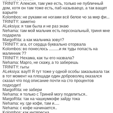
TRINITY: Алексия, там уже есть, только не публичный
дом, хотя он там тоже есть, паб называецо, а так ващет
варьете
Kolombos: не руками не ногами всё белое чо за мир фи...
TRINITY: заметно
ALeksiya: я там была и не раз знаю
Nehama: там мой мальчик есть персональный, триня мне
подарила
MargoRita: а как мальчика зовут?
TRINITY: ага, от сердца буквально оторвала
Kolombos: во понеслось ..........и як туды попасть на
малинник ??
TRINITY: Нехама, как ты его назвала?
Nehama: Марго, не скажу, а то заберешь
TRINITY: гыгы
ALeksiya: вау!!! Я тут тоже у одной особы заказывала так
в тот момент на площади один доброволец оказался
сказал что под описание почти на сто процентов
подходит!
MargoRita: не забери
Nehama: я только с Триней могу поделиться..
MargoRita: так на чашкумкофе зайду тока
Nehama: ну. где кофе, там и.....
Nehama: с кофе начинается..
Kolombos: как интяресна.....