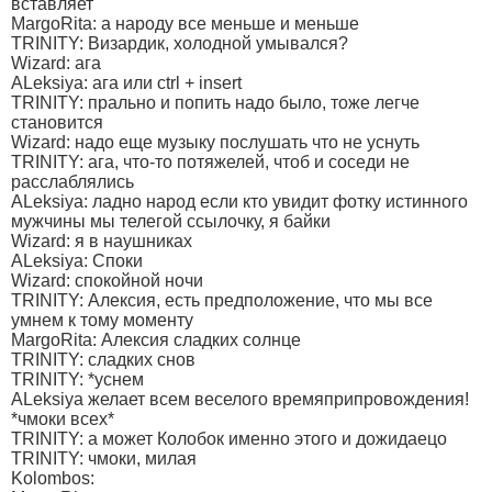
вставляет
MargoRita: а народу все меньше и меньше
TRINITY: Визардик, холодной умывался?
Wizard: ага
ALeksiya: ага или ctrl + insert
TRINITY: прально и попить надо было, тоже легче
становится
Wizard: надо еще музыку послушать что не уснуть
TRINITY: ага, что-то потяжелей, чтоб и соседи не
расслаблялись
ALeksiya: ладно народ если кто увидит фотку истинного
мужчины мы телегой ссылочку, я байки
Wizard: я в наушниках
ALeksiya: Споки
Wizard: спокойной ночи
TRINITY: Алексия, есть предположение, что мы все
умнем к тому моменту
MargoRita: Алексия сладких солнце
TRINITY: сладких снов
TRINITY: *уснем
ALeksiya желает всем веселого времяприпровождения!
*чмоки всех*
TRINITY: а может Колобок именно этого и дожидаецо
TRINITY: чмоки, милая
Kolombos: