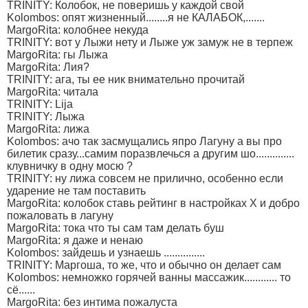
TRINITY: Колобок, не поверишь у каждой свой
Kolombos: опят жизненный........я не КАЛАБОК,.......
MargoRita: колобнее некуда
TRINITY: вот у Лыжи нету и Лыже уж замуж не в терпеж
MargoRita: гы Лыжа
MargoRita: Лия?
TRINITY: ага, ты ее ник внимательно прочитай
MargoRita: читала
TRINITY: Lija
TRINITY: Лыжа
MargoRita: лижа
Kolombos: ачо так засмущались япро Лагуну а вы про
билетик сразу...самим поразвлечься а другим шо..............
клувничку в одну мосю ?
TRINITY: ну лижа совсем не прилично, особенно если
ударение не там поставить
MargoRita: колобок ставь рейтинг в настройках Х и добро
пожаловать в лагуну
MargoRita: тока что ты сам там делать буш
MargoRita: я даже и ненаю
Kolombos: зайдешь и узнаешь ...............
TRINITY: Маргоша, то же, что и обычно он делает сам
Kolombos: немножко горячей ванны массажик............ то
сё......
MargoRita: без интима пожалуста