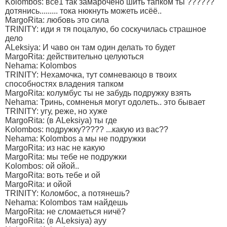
Kolombos: всё1 так замарочено шить тапком ты ??????
дотянись......... тока нюкнуть можеть исёё..
MargoRita: любовь это сила
TRINITY: иди я тя поцалую, бо соскучилась страшное
дело
ALeksiya: И чаво он там один делать то будет
MargoRita: действительно целуються
Nehama: Kolombos
TRINITY: Нехамочка, тут сомневаюцо в твоих
способностях владения тапком
MargoRita: колумбус ты не забудь подружку взять
Nehama: Тринь, сомненья могут одолеть.. это бывает
TRINITY: угу, реже, но хуже
MargoRita: (в ALeksiya) ты где
Kolombos: подружку????? ...какую из вас??
Nehama: Kolombos а мы не подружки
MargoRita: из нас не какую
MargoRita: мы тебе не подружки
Kolombos: ой ойой..
MargoRita: воть тебе и ой
MargoRita: и ойой
TRINITY: Коломбос, а потянешь?
Nehama: Kolombos там найдешь
MargoRita: не сломаеться ничё?
MargoRita: (в ALeksiya) ауу