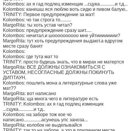
Kolombos: ах я гад подлец изменщик ...сцука.............и т.д...
Kolombos: канешш яся люблю воть сидю и пивом балую..
TRINITY: Первое предупреждение за мат!
Kolombos: чо так строга то.........
MargoRita: ты хоть устав читал?
Kolombos: предупреждение сразу шит.....
Kolombos: нечитал.и шоооооооооо мне уйтииииииии?
MargoRita: тут хоть предупреждения выдают.а вдругом
месте сразу банят
Kolombos:
Kolombos: где тута мат то
TRINITY: просто будешь знать, что в мирах не матертся
MargoRita: ВСЕ ДОЛЖНЫ ОЗНАКОМИТЬСЯ С
УСТАВОМ, НЕСОГЛАСНЫЕ ДОЛЖНЫ ПОКИНУТЬ
ДИПТАУН.
Kolombos: пошлить мона а литературные слова уже
мат??
MargoRita: вот написано
MargoRita: ща многа чего в литературе есть
TRINITY: Kolombos: ах я гад подлец изменщик
...сцука.............и т.д..
Kolombos: на заборе тож кое чо
написано...............асунешь упс заноза...
MargoRita: колобок не выделывайся
TRINITY: так то на заборе, а это в приличном месте