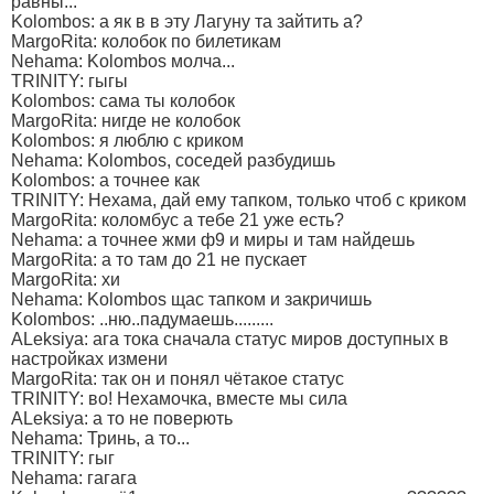
равны...
Kolombos: а як в в эту Лагуну та зайтить а?
MargoRita: колобок по билетикам
Nehama: Kolombos молча...
TRINITY: гыгы
Kolombos: сама ты колобок
MargoRita: нигде не колобок
Kolombos: я люблю с криком
Nehama: Kolombos, соседей разбудишь
Kolombos: а точнее как
TRINITY: Нехама, дай ему тапком, только чтоб с криком
MargoRita: коломбус а тебе 21 уже есть?
Nehama: а точнее жми ф9 и миры и там найдешь
MargoRita: а то там до 21 не пускает
MargoRita: хи
Nehama: Kolombos щас тапком и закричишь
Kolombos: ..ню..падумаешь.........
ALeksiya: ага тока сначала статус миров доступных в
настройках измени
MargoRita: так он и понял чётакое статус
TRINITY: во! Нехамочка, вместе мы сила
ALeksiya: а то не поверють
Nehama: Тринь, а то...
TRINITY: гыг
Nehama: гагага