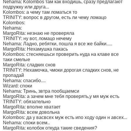
Nehama: Kolombos там как входишь, сразу предлагают
подружку или друга...
Kolombos: а чему там ломаться то
TRINITY: вопрос в другом, есть ли чему ломацо
Kolombos:
Nehama:
MargoRita: незнаю не проверяла
TRINITY: ну вот, ломацо нечему
Nehama: Ладно, ребятки, пошла я все же байки.....
MargoRita: Нехамушка пакась
Kolombos: стесняешьси проверить нуда на клаве все
таки смелые
MargoRita: сладких снов
TRINITY: Нехамочка, чмоки дорогая сладких снов, не
пропадай
Nehama: спасибо....
Wizard: споки
Nehama: Тринь, звтра пообщаемси
MargoRita: а зачем мне тебя проверять,у мя муж есть
TRINITY: обязательно
MargoRita: вполне хватает
MargoRita: всем довольна
Kolombos: да у васвсех муж есть ипо ходу один н авсех...
Nehama: споки всем..
MargoRita: колобок откуда такие сведения?