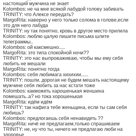
настоящий мужчина не знает
Kolombos: не ча мне всякой лабудой голову забивать
TRINITY: что Алексе передать?
MargoRita: наверно у него только солома в голове,если
это для него лабуда
TRINITY: ну так понятно, кровь в другое место прилила
Kolombos: люблю цалую пишите письма шлите
телеграммы..
Kolombos: ой каксмешно.....
MargoRita: это типа спокойной ночи??
TRINITY: это нас выпроваживаю, чтобы мы ему себя
любить не мешали
MargoRita: понятно тогда
Kolombos: себя любимага хихихии......
TRINITY: пошли, дорогая не будем мешать настоящему
мужчине себя любить за нас кстати тоже
Kolombos: какможеть харошенькая женшина
помешать..а? но тока хорошенькая
MargoRita: идём идём
TRINITY: так нафига тебе женьщина, если ты сам себя
любишь?
Kolombos: предлогаешь себя ненавидеть ??
MargoRita: ничё не предлагаем,только спрашиваем
TRINITY: не, ну что ты, ничего не предлагаю люби на
здоровье