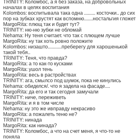
TRINITY: Коломбос, а я без заказа, на добровольных
началах в целях воспитания
Kolombos: воспитывала така одна ......... косточки.. до сих
пор на зубках хрустят как вспомню.......ностальгия гложет
MargoRita: плющ так и будет тут?
TRINITY: ню-ню зубки не обломай
Nehama: Ну теня считает. что так с плющем лучше
MargoRita: ну так хоть ровно положите
Kolombos: низашто...........преберегу для харошенькой
такой тебя..
TRINITY: Теня, что правда?
MargoRita: а то как-то кусками
MargoRita: ушол тень
MargoRita: весь в растройствах
TRINITY: ага, смылсо под шумок, пока не кинулись
Nehama: обиделся/. что я задела на фасаде....
MargoRita: да его и так сегодня замучали
TRINITY: ниче, переживеть
MargoRita: и я в том числе
Nehama: ну это же ивправду некрасиво
MargoRita: а пожалеть теню не?
TRINITY: нинада
MargoRita: как нинада?
TRINITY: Коломбос, а что на счет меня, я что-то не
поняла