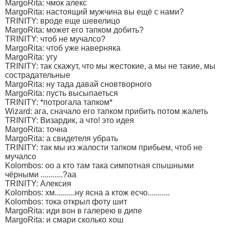
MargoRita: чмок алекс
MargoRita: настоящий мужчина вы ещё с нами?
TRINITY: вроде еще шевелицо
MargoRita: может его тапком добить?
TRINITY: чтоб не мучалсо?
MargoRita: чтоб уже наверняка
MargoRita: угу
TRINITY: так скажут, что мы жестокие, а мы не такие, мы
сострадательные
MargoRita: ну тада давай сновтворного
MargoRita: пусть высыпаеться
TRINITY: *потрогала тапком*
Wizard: ага, сначало его тапком прибить потом жалеть
TRINITY: Визардик, а что! это идея
MargoRita: точна
MargoRita: а свидетеля убрать
TRINITY: так мы из жалости тапком прибьем, чтоб не
мучалсо
Kolombos: оо а кто там така симпотная спышными
чёрными ...........?аа
TRINITY: Алексия
Kolombos: хм..........ну ясна а ктож есчо...........
Kolombos: тока открыл фоту шит
MargoRita: иди вон в галерею в дипе
MargoRita: и смари сколько хош