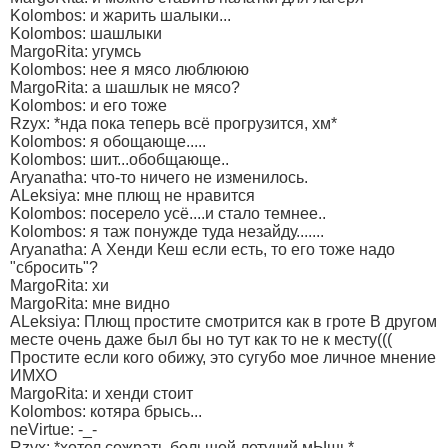
Kolombos: и жарить шалыки...
Kolombos: шашлыки
MargoRita: угумсь
Kolombos: нее я мясо люблююю
MargoRita: а шашлык не мясо?
Kolombos: и его тоже
Rzyx: *нда пока теперь всё прогрузится, хм*
Kolombos: я обощающе.....
Kolombos: шит...обобщающе..
Aryanatha: что-то ничего не изменилось.
ALeksiya: мне плющ не нравится
Kolombos: посерело усё....и стало темнее..
Kolombos: я таж понужде туда незайду.......
Aryanatha: А Хенди Кеш если есть, то его тоже надо
"сбросить"?
MargoRita: хи
MargoRita: мне видно
ALeksiya: Плющ простите смотрится как в гроте В другом
месте очень даже был бы но тут как то не к месту(((
Простите если кого обижу, это сугубо мое личное мнение
ИМХО
MargoRita: и хенди стоит
Kolombos: котяра брысь...
neVirtue: -_-
Rzyx: *хотел сожрать большой летучий мЫшь*