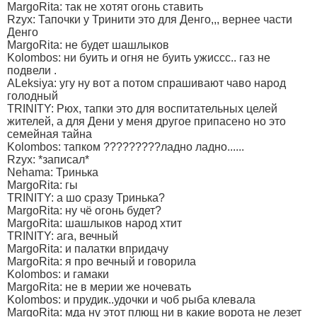
MargoRita: так не хотят огонь ставить
Rzyx: Тапочки у Тринити это для Денго,,, вернее части
Денго
MargoRita: не будет шашлыков
Kolombos: ни буить и огня не буить ужиссс.. газ не
подвели .
ALeksiya: угу ну вот а потом спрашивают чаво народ
голодный
TRINITY: Рюх, тапки это для воспитательных целей
жителей, а для Дени у меня другое припасено но это
семейная тайна
Kolombos: тапком ?????????ладно ладно......
Rzyx: *записал*
Nehama: Тринька
MargoRita: гы
TRINITY: а шо сразу Тринька?
MargoRita: ну чё огонь будет?
MargoRita: шашлыков народ хтит
TRINITY: ага, вечный
MargoRita: и палатки впридачу
MargoRita: я про вечный и говорила
Kolombos: и гамаки
MargoRita: не в мерии же ночевать
Kolombos: и прудик..удочки и чоб рыба клевала
MargoRita: мда ну этот плющ ни в какие ворота не лезет