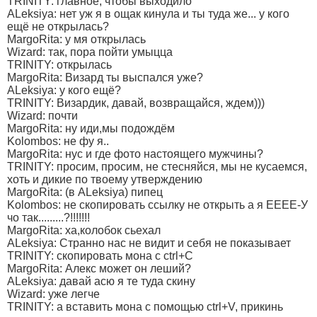
TRINITY: главное, чтобы выходило
ALeksiya: нет уж я в ощак кинула и ты туда же... у кого
ещё не открылась?
MargoRita: у мя открылась
Wizard: так, пора пойти умыцца
TRINITY: открылась
MargoRita: Визард ты выспался уже?
ALeksiya: у кого ещё?
TRINITY: Визардик, давай, возвращайся, ждем)))
Wizard: почти
MargoRita: ну иди,мы подождём
Kolombos: не фу я..
MargoRita: нус и где фото настоящего мужчины?
TRINITY: просим, просим, не стесняйся, мы не кусаемся,
хоть и дикие по твоему утверждению
MargoRita: (в ALeksiya) пипец
Kolombos: не скопировать ссылку не открыть а я ЕЕЕЕ-У
чо так.........?!!!!!!!
MargoRita: ха,колобок сьехал
ALeksiya: Странно нас не видит и себя не показывает
TRINITY: скопировать мона с ctrl+C
MargoRita: Алекс может он леший?
ALeksiya: давай асю я те туда скину
Wizard: уже легче
TRINITY: а вставить мона с помощью ctrl+V, прикинь