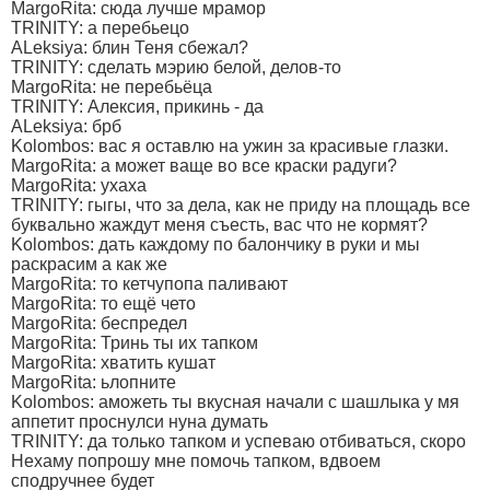
MargoRita: сюда лучше мрамор
TRINITY: а перебьецо
ALeksiya: блин Теня сбежал?
TRINITY: сделать мэрию белой, делов-то
MargoRita: не перебьёца
TRINITY: Алексия, прикинь - да
ALeksiya: брб
Kolombos: вас я оставлю на ужин за красивые глазки.
MargoRita: а может ваще во все краски радуги?
MargoRita: ухаха
TRINITY: гыгы, что за дела, как не приду на площадь все
буквально жаждут меня съесть, вас что не кормят?
Kolombos: дать каждому по балончику в руки и мы
раскрасим а как же
MargoRita: то кетчупопа паливают
MargoRita: то ещё чето
MargoRita: беспредел
MargoRita: Тринь ты их тапком
MargoRita: хватить кушат
MargoRita: ьлопните
Kolombos: аможеть ты вкусная начали с шашлыка у мя
аппетит проснулси нуна думать
TRINITY: да только тапком и успеваю отбиваться, скоро
Нехаму попрошу мне помочь тапком, вдвоем
сподручнее будет