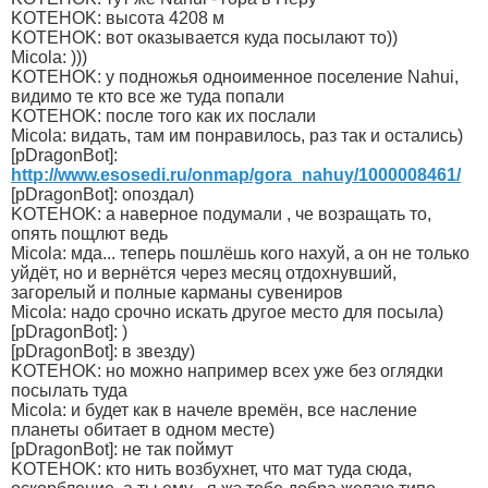
KOTEHOK: высота 4208 м
KOTEHOK: вот оказывается куда посылают то))
Micola: )))
KOTEHOK: у подножья одноименное поселение Nahui,
видимо те кто все же туда попали
KOTEHOK: после того как их послали
Micola: видать, там им понравилось, раз так и остались)
[pDragonBot]:
http://www.esosedi.ru/onmap/gora_nahuy/1000008461/
[pDragonBot]: опоздал)
KOTEHOK: а наверное подумали , че возращать то,
опять пощлют ведь
Micola: мда... теперь пошлёшь кого нахуй, а он не только
уйдёт, но и вернётся через месяц отдохнувший,
загорелый и полные карманы сувениров
Micola: надо срочно искать другое место для посыла)
[pDragonBot]: )
[pDragonBot]: в звезду)
KOTEHOK: но можно например всех уже без оглядки
посылать туда
Micola: и будет как в начеле времён, все насление
планеты обитает в одном месте)
[pDragonBot]: не так поймут
KOTEHOK: кто нить возбухнет, что мат туда сюда,