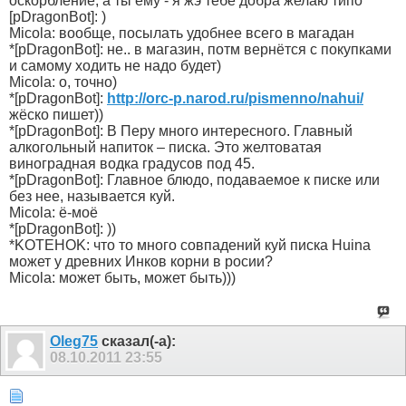
оскорбление, а ты ему - я жэ тебе добра желаю типо
[pDragonBot]: )
Micola: вообще, посылать удобнее всего в магадан
*[pDragonBot]: не.. в магазин, потм вернётся с покупками
и самому ходить не надо будет)
Micola: о, точно)
*[pDragonBot]:
http://orc-p.narod.ru/pismenno/nahui/
жёско пишет))
*[pDragonBot]: В Перу много интересного. Главный
алкогольный напиток – писка. Это желтоватая
виноградная водка градусов под 45.
*[pDragonBot]: Главное блюдо, подаваемое к писке или
без нее, называется куй.
Micola: ё-моё
*[pDragonBot]: ))
*KOTEHOK: что то много совпадений куй писка Huina
может у древних Инков корни в росии?
Micola: может быть, может быть)))
Oleg75
сказал(-а):
08.10.2011
23:55