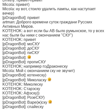
Dmitriy: привет-привет
Micola: привет)
Micola: ну вот, стоило удалить лампы, как наступает
вечер)
[pDragonBot]: привет
artman: Доброго времени суток граждани Русских
Активных Миров.
KOTEHOK: а вот если бы АВ было румынское, то у всех
нас были бы ники с окончанием "СКУ")
KOTEHOK: привет
[pDragonBot]: моСКУ
[pDragonBot]: доСКУ
[pDragonBot]: пиСКУ
[pDragonBot]:
[pDragonBot]: пропиСКУ
KOTEHOK: например пэДраконеску
Micola: Мой с окончанием ску не звучит)
[pDragonBot]: котенеску)
[pDragonBot]: Миколаску
KOTEHOK: Миколеску
KOTEHOK: Старэску
KOTEHOK: Афэску))
[pDragonBot]: РозеСКУ)
[pDragonBot]: Варе(ж)ску
[pDragonBot]: спайеску