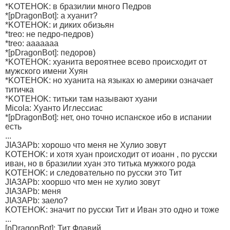
*KOTEHOK: в бразилии много Педров
*[pDragonBot]: а хуанит?
*KOTEHOK: и диких обизьян
*treo: не педро-педров)
*treo: ааааааа
*[pDragonBot]: педоров)
*KOTEHOK: хуанита вероятнее всево происходит от
мужского имени Хуян
*KOTEHOK: но хуанита на языках ю америки означает
титичка
*KOTEHOK: титьки там называют хуани
Micola: Хуанто Иглессиас
*[pDragonBot]: нет, оно точно испанское ибо в испании
есть
...
JIA3APb: хорошо что меня не Хулио зовут
KOTEHOK: и хотя хуан происходит от иоанн , по русски
иван, но в бразилии хуан это титька мужкого рода
KOTEHOK: и следовательно по русски это Тит
JIA3APb: хооршо что мен не хулио зовут
JIA3APb: меня
JIA3APb: заело?
KOTEHOK: значит по русски Тит и Иван это одно и тоже
...
[pDragonBot]: Тит Флавий