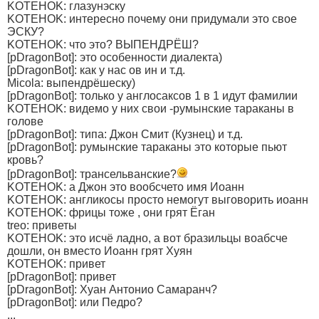
KOTEHOK: глазунэску
KOTEHOK: интересно почему они придумали это свое
ЭСКУ?
KOTEHOK: что это? ВЫПЕНДРЁШ?
[pDragonBot]: это особенности диалекта)
[pDragonBot]: как у нас ов ин и т.д.
Micola: выпендрёшеску)
[pDragonBot]: только у англосаксов 1 в 1 идут фамилии
KOTEHOK: видемо у них свои -румынские тараканы в
голове
[pDragonBot]: типа: Джон Смит (Кузнец) и т.д.
[pDragonBot]: румынские тараканы это которые пьют
кровь?
[pDragonBot]: трансельванские?
KOTEHOK: а Джон это вообсчето имя Иоанн
KOTEHOK: англикосы просто немогут выговорить иоанн
KOTEHOK: фрицы тоже , они грят Ёган
treo: приветы
KOTEHOK: это исчё ладно, а вот бразильцы воабсче
дошли, он вместо Иоанн грят Хуян
KOTEHOK: привет
[pDragonBot]: привет
[pDragonBot]: Хуан Антонио Самаранч?
[pDragonBot]: или Педро?
...