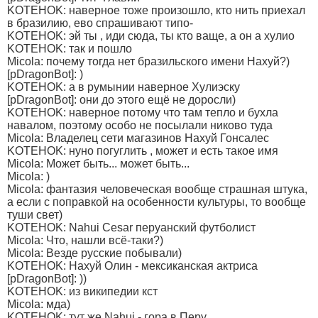
KOTEHOK: наверное тоже произошло, кто нить приехал
в бразилию, ево спрашивают типо-
KOTEHOK: эй ты , иди сюда, ты кто ваще, а он а хулио
KOTEHOK: так и пошло
Micola: почему тогда нет бразильского имени Нахуй?)
[pDragonBot]: )
KOTEHOK: а в румынии наверное Хулиэску
[pDragonBot]: они до этого ещё не доросли)
KOTEHOK: наверное потому что там тепло и бухла
навалом, поэтому особо не посылали никово туда
Micola: Владелец сети магазинов Нахуй Гонсалес
KOTEHOK: нуно погуглить , может и есть такое имя
Micola: Может быть... может быть...
Micola: )
Micola: фантазия человеческая вообще страшная штука,
а если с поправкой на особенности культуры, то вообще
туши свет)
KOTEHOK: Nahui Cesar перуанский футболист
Micola: Что, нашли всё-таки?)
Micola: Везде русские побывали)
KOTEHOK: Нахуй Олин - мексиканская актриса
[pDragonBot]: ))
KOTEHOK: из википедии кст
Micola: мда)
KOTEHOK: тут же Nahui - гора в Перу