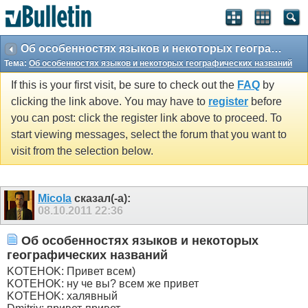
Об особенностях языков и некоторых географических названий
Тема:
Об особенностях языков и некоторых географических названий
If this is your first visit, be sure to check out the
FAQ
by
clicking the link above. You may have to
register
before
you can post: click the register link above to proceed. To
start viewing messages, select the forum that you want to
visit from the selection below.
Micola
сказал(-а):
08.10.2011
22:36
Об особенностях языков и некоторых
географических названий
KOTEHOK: Привет всем)
KOTEHOK: ну че вы? всем же привет
KOTEHOK: халявный