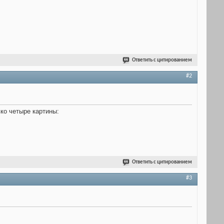
Ответить с цитированием
#2
ько четыре картины:
Ответить с цитированием
#3