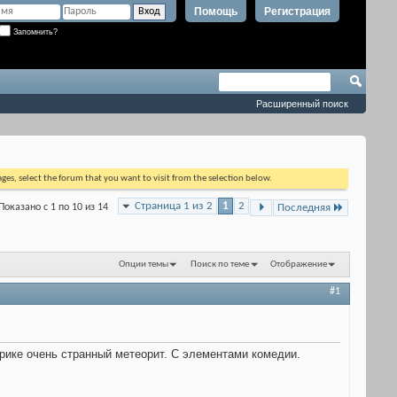
Помощь
Регистрация
Запомнить?
Расширенный поиск
ages, select the forum that you want to visit from the selection below.
Страница 1 из 2
1
2
Показано с 1 по 10 из 14
Последняя
Опции темы
Поиск по теме
Отображение
#1
рике очень странный метеорит. С элементами комедии.