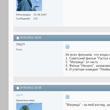
Регистрация
05.08.2007
Сообщений
235
29.09.2011,
02:52
Oleg75
Гость
Из всех фильмов, что когда-
1. Советский фильм "Гостья 
2. "Матрица" 1я часть
3. Фильм "Начало", затраги
4. И улётная комедия "Убойн
29.09.2011,
02:58
Lija
Хранитель мира
"Матрица" - на мой взгляд, 