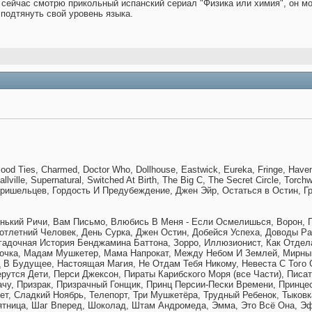
 сейчас смотрю прикольный испанский сериал "Физика или химия", он м
 подтянуть свой уровень языка.
Blood Ties, Charmed, Doctor Who, Dollhouse, Eastwick, Eureka, Fringe, Have
llville, Supernatural, Switched At Birth, The Big C, The Secret Circle, Torc
Пришельцев, Гордость И Предубеждение, Джен Эйр, Остаться в Остин, Г
нький Ричи, Вам Письмо, Влюбись В Меня - Если Осмелишься, Ворон, Га
отлетний Человек, День Сурка, Джен Остин, Добейся Успеха, Доводы Р
адочная История Бенджамина Баттона, Зорро, Иллюзионист, Как Отделат
почка, Мадам Мушкетер, Мама Напрокат, Между Небом И Землей, Мирны
 В Будущее, Настоящая Магия, Не Отдам Тебя Никому, Невеста С Того 
рутся Дети, Перси Джексон, Пираты Карибского Моря (все Части), Пис
ачу, Призрак, Призрачный Гонщик, Принц Персии-Пески Времени, Принце
ет, Сладкий Ноябрь, Телепорт, Три Мушкетёра, Трудный Ребенок, Тыков
тница, Шаг Вперед, Шоколад, Штам Андромеда, Эмма, Это Всё Она, Эф