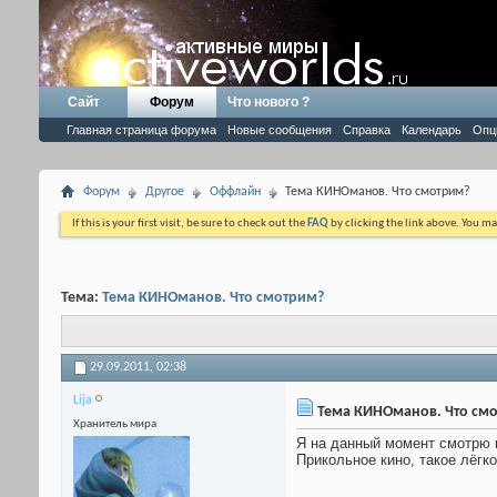
Сайт
Форум
Что нового ?
Главная страница форума
Новые сообщения
Справка
Календарь
Опц
Форум
Другое
Оффлайн
Тема КИНОманов. Что смотрим?
If this is your first visit, be sure to check out the
FAQ
by clicking the link above. You m
Тема:
Тема КИНОманов. Что смотрим?
29.09.2011,
02:38
Lija
Тема КИНОманов. Что см
Хранитель мира
Я на данный момент смотрю к
Прикольное кино, такое лёгк