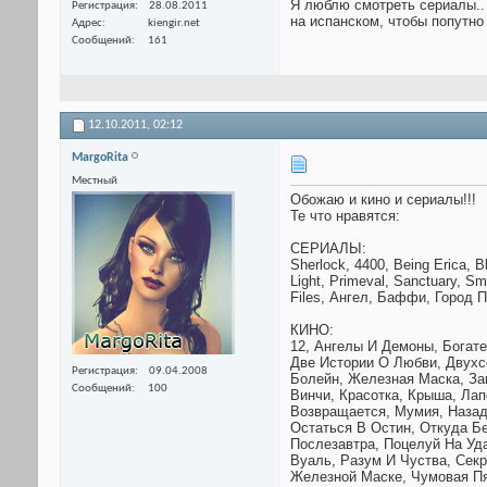
Я люблю смотреть сериалы..
Регистрация
28.08.2011
на испанском, чтобы попутно
Адрес
kiengir.net
Сообщений
161
12.10.2011,
02:12
MargoRita
Местный
Обожаю и кино и сериалы!!!
Те что нравятся:
СЕРИАЛЫ:
Sherlock, 4400, Being Erica, 
Light, Primeval, Sanctuary, Sma
Files, Ангел, Баффи, Город 
КИНО:
12, Ангелы И Демоны, Богате
Две Истории О Любви, Двухс
Регистрация
09.04.2008
Болейн, Железная Маска, Заг
Сообщений
100
Винчи, Красотка, Крыша, Ла
Возвращается, Мумия, Назад
Остаться В Остин, Откуда Бе
Послезавтра, Поцелуй На Уд
Вуаль, Разум И Чуства, Секр
Железной Маске, Чумовая Пя