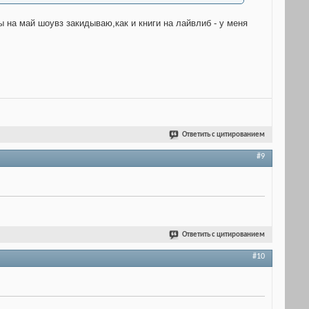
ы на май шоувз закидываю,как и книги на лайвлиб - у меня
Ответить с цитированием
#9
Ответить с цитированием
#10