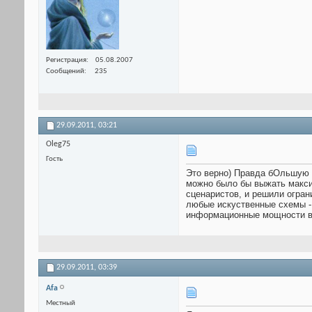
Регистрация
05.08.2007
Сообщений
235
29.09.2011,
03:21
Oleg75
Гость
Это верно) Правда бОльшую 
можно было бы выжать макси
сценаристов, и решили огран
любые искуственные схемы -
информационные мощности ва
29.09.2011,
03:39
Afa
Местный