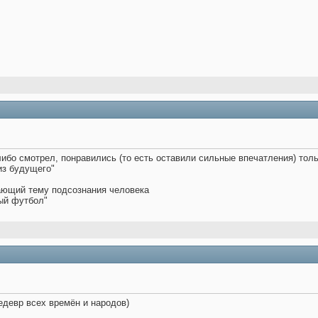
либо смотрел, понравились (то есть оставили сильные впечатления) тол
из будущего"
вающий тему подсознания человека
ый футбол"
шедевр всех времён и народов)