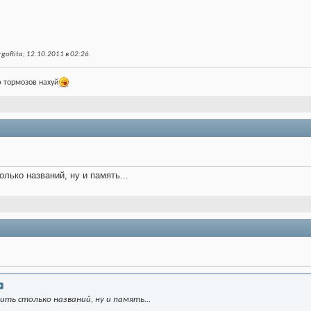
oRita; 12.10.2011 в
02:26
.
 тормозов нахуй
олько названий, ну и память...
ить столько названий, ну и память...