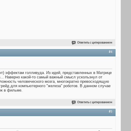
Ответить с цитированием
#4
нт) эффектам голливуда. Из идей, представленных в Матрице
.. Наверно какой-то самый важный смысл ускользнул от
сложность человеческого мозга, многократно превосходящую
грейд для компьютерного "железа" роботов. В данном случае
ок в фильме.
Ответить с цитированием
#5