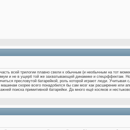
часть всей трилогии плавно свели к обычным (и необычным на тот моме
мум и не в ущерб той же захватывающей динамике и спецэффектам. Но.
ичиться пресловутой батарейкой, роль которой играют люди. Учитывая 
 машинам скорее всего понадобился бы сам мозг как расширение или ап
жней поиска примитивной батарейки. Да много ещё косяков и нестыков