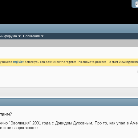
ии форума
Навигация
ay have to
register
before you can post: click the register link above to proceed. To start viewing mess
отрим?
ино "Эволюция" 2001 года с Дэвидом Духовным. Про то, как упал в Аме
ое и не напрягающее.