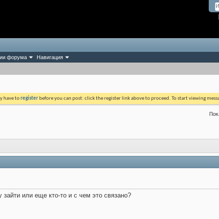
ии форума
Навигация
ay have to
register
before you can post: click the register link above to proceed. To start viewing mess
Пок
 зайти или еще кто-то и с чем это связано?