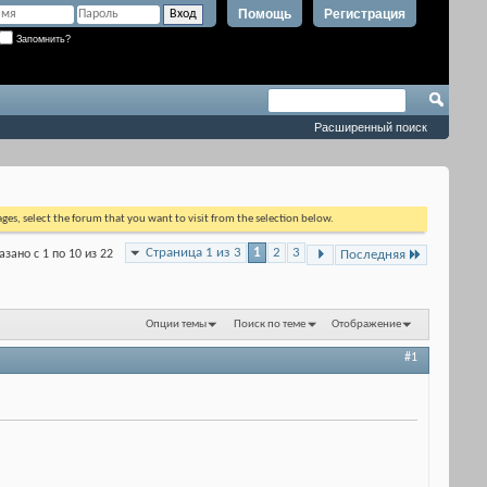
Помощь
Регистрация
Запомнить?
Расширенный поиск
ages, select the forum that you want to visit from the selection below.
Страница 1 из 3
1
2
3
азано с 1 по 10 из 22
Последняя
Опции темы
Поиск по теме
Отображение
#1