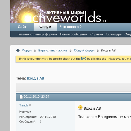
Сайт
Форум
Что нового ?
Главная страница форума
Новые сообщения
Справка
Календарь
Опц
Форум
Виртуальная жизнь
Общий форум
Вход в АВ
If this is your first visit, be sure to check out the
FAQ
by clicking the link above. You m
Тема:
Вход в АВ
20.11.2010,
23:24
Trinok
Вход в АВ
Новичок
Только я с Бондриком не могу
Регистрация
20.11.2010
Сообщений
1