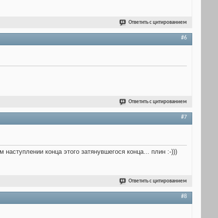
Ответить с цитированием
#6
Ответить с цитированием
#7
наступлении конца этого затянувшегося конца... плин :-)))
Ответить с цитированием
#8