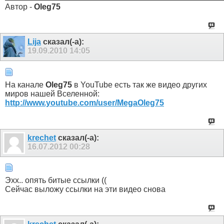
Автор -
Oleg75
Lija
сказал(-а):
19.09.2010
14:05
На канале
Oleg75
в YouTube есть так же видео других
миров нашей Вселенной:
http://www.youtube.com/user/MegaOleg75
krechet
сказал(-а):
16.07.2012
00:28
Эхх.. опять битые ссылки ((
Сейчас выложу ссылки на эти видео снова