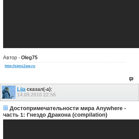
Автор -
Oleg75
http://sims2aw.ru
Lija
сказал(-а):
14.09.2010
22:56
Достопримечательности мира Anywhere -
часть 1: Гнездо Дракона (compilation)