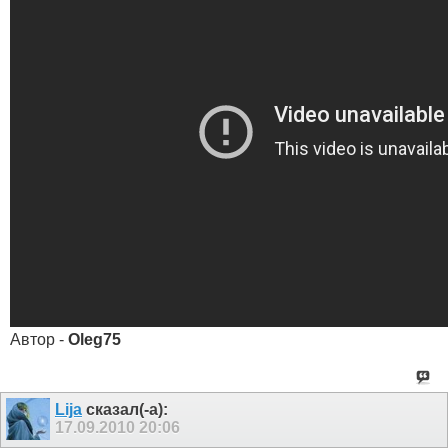
Автор -
Oleg75
Lija
сказал(-а):
17.09.2010
20:06