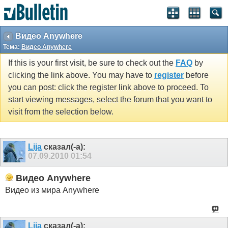
Видео Anywhere
Тема:
Видео Anywhere
If this is your first visit, be sure to check out the
FAQ
by
clicking the link above. You may have to
register
before
you can post: click the register link above to proceed. To
start viewing messages, select the forum that you want to
visit from the selection below.
Lija
сказал(-а):
07.09.2010
01:54
Видео Anywhere
Видео из мира Anywhere
Lija
сказал(-а):